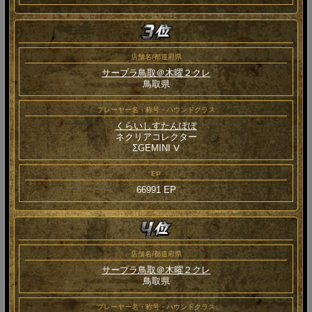
店舗名/都道府県
サープラ鳥取＠木曜２クレ
鳥取県
プレーヤー名・称号・ハウンドクラス
くらいしすたんぽぽ
ネクリアコレクター
ΣGEMINI Ⅴ
EP
66991 EP
店舗名/都道府県
サープラ鳥取＠木曜２クレ
鳥取県
プレーヤー名・称号・ハウンドクラス