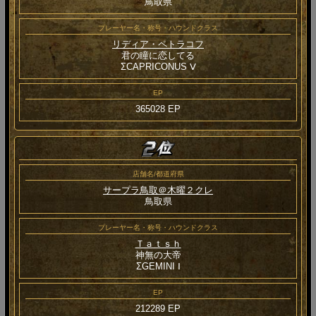
鳥取県
プレーヤー名・称号・ハウンドクラス
リディア・ペトラコフ
君の瞳に恋してる
ΣCAPRICONUS Ⅴ
EP
365028 EP
店舗名/都道府県
サープラ鳥取＠木曜２クレ
鳥取県
プレーヤー名・称号・ハウンドクラス
Ｔａｔｓｈ
神無の大帝
ΣGEMINI Ⅰ
EP
212289 EP