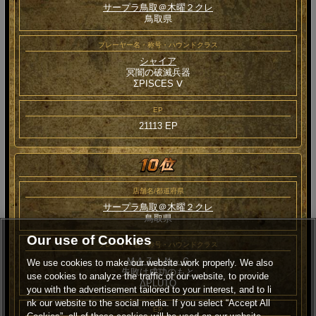
サープラ鳥取＠木曜２クレ
鳥取県
プレーヤー名・称号・ハウンドクラス
シャイア
冥闇の破滅兵器
ΣPISCES Ⅴ
EP
21113 EP
店舗名/都道府県
サープラ鳥取＠木曜２クレ
鳥取県
Our use of Cookies
プレーヤー名・称号・ハウンドクラス
ＭＡＺＩＮ－Ｇ
We use cookies to make our website work properly. We also
失敗は成功のもと
use cookies to analyze the traffic of our website, to provide
ΔPLUTO
you with the advertisement tailored to your interest, and to li
nk our website to the social media. If you select “Accept All
EP