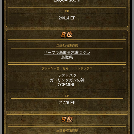
ΣAQUARIUS Ⅲ
EP
24414 EP
店舗名/都道府県
サープラ鳥取＠木曜２クレ
鳥取県
プレーヤー名・称号・ハウンドクラス
ラタトスク
ガトリングガンの神
ΣGEMINI Ⅰ
EP
21776 EP
店舗名/都道府県