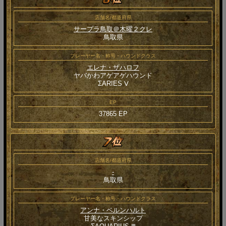
店舗名/都道府県
サープラ鳥取＠木曜２クレ
鳥取県
プレーヤー名・称号・ハウンドクラス
エレナ・ザハロフ
ヤバかわアゲアゲハウンド
ΣARIES Ⅴ
EP
37865 EP
店舗名/都道府県
-
鳥取県
プレーヤー名・称号・ハウンドクラス
アンナ・ベルンハルト
甘美なスキンシップ