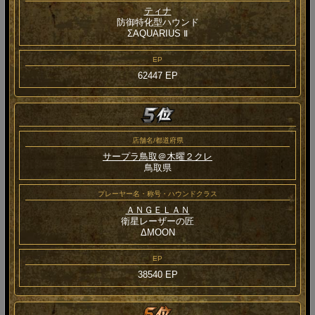
ティナ
防御特化型ハウンド
ΣAQUARIUS Ⅱ
EP
62447 EP
店舗名/都道府県
サープラ鳥取＠木曜２クレ
鳥取県
プレーヤー名・称号・ハウンドクラス
ＡＮＧＥＬＡＮ
衛星レーザーの匠
ΔMOON
EP
38540 EP