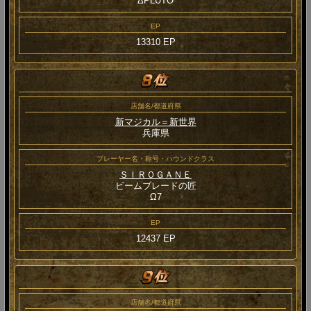
ΔPLUTO
EP
13310 EP
店舗名/都道府県
新マジカル＝新世界
兵庫県
プレーヤー名・称号・ハウンドクラス
ＳＩＲＯＧＡＮＥ
ビームブレードの匠
Ω7
EP
12437 EP
店舗名/都道府県