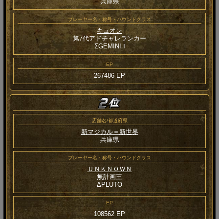
兵庫県
プレーヤー名・称号・ハウンドクラス
キュオン
第7代アドチャレランカー
ΣGEMINI Ⅰ
EP
267486 EP
店舗名/都道府県
新マジカル＝新世界
兵庫県
プレーヤー名・称号・ハウンドクラス
ＵＮＫＮＯＷＮ
無計画王
ΔPLUTO
EP
108562 EP