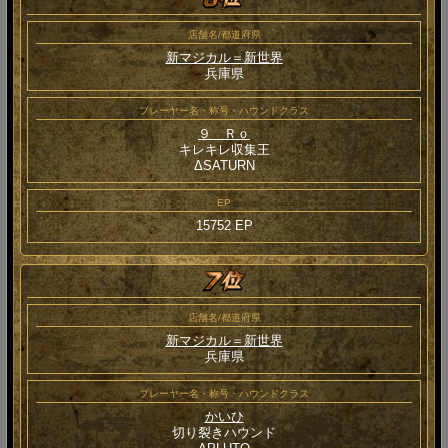
店舗名/都道府県
新マジカル＝新世界
兵庫県
プレーヤー名・称号・ハウンドクラス
９＿Ｒｏ
キレキレ収集王
ΔSATURN
EP
15752 EP
店舗名/都道府県
新マジカル＝新世界
兵庫県
プレーヤー名・称号・ハウンドクラス
かいひ
切り裂きハウンド