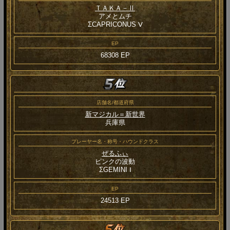
ＴＡＫＡ－Ⅱ
アメとムチ
ΣCAPRICONUS Ⅴ
EP
68308 EP
店舗名/都道府県
新マジカル＝新世界
兵庫県
プレーヤー名・称号・ハウンドクラス
ぜるふぃ
ピンクの波動
ΣGEMINI Ⅰ
EP
24513 EP