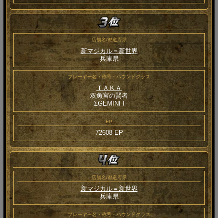
店舗名/都道府県
新マジカル＝新世界
兵庫県
プレーヤー名・称号・ハウンドクラス
ＴＡＫＡ
双魚宮の賢者
ΣGEMINI Ⅰ
EP
72608 EP
店舗名/都道府県
新マジカル＝新世界
兵庫県
プレーヤー名・称号・ハウンドクラス