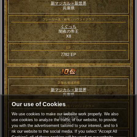
新マジカル＝新世界
兵庫県
プレーヤー名・称号・ハウンドクラス
くぐっち
闇夜の帝王
Χ8
EP
7782 EP
店舗名/都道府県
新マジカル＝新世界
兵庫県
Our use of Cookies
プレーヤー名・称号・ハウンドクラス
ルミナ
We use cookies to make our website work properly. We also
頼れる先輩
use cookies to analyze the traffic of our website, to provide
Ω2
you with the advertisement tailored to your interest, and to li
nk our website to the social media. If you select “Accept All
EP