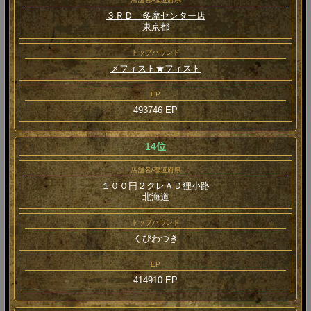
３ＲＤ 多摩センター店
東京都
トップハウンド
メフィスト★フィスト
EP
493746 EP
14位
店舗名/都道府県
１００円２クレＡＤ狸小路
北海道
トップハウンド
くびわつき
EP
414910 EP