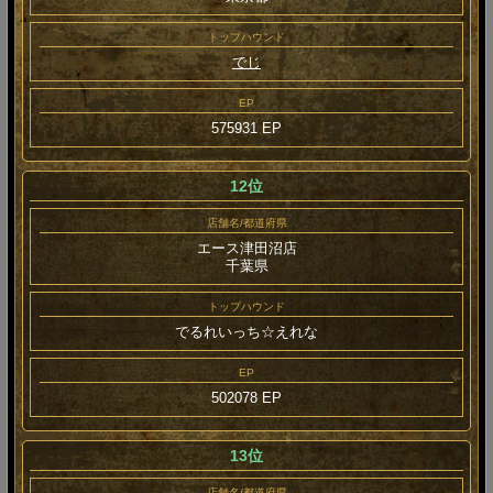
トップハウンド
でじ
EP
575931 EP
12位
店舗名/都道府県
エース津田沼店
千葉県
トップハウンド
でるれいっち☆えれな
EP
502078 EP
13位
店舗名/都道府県