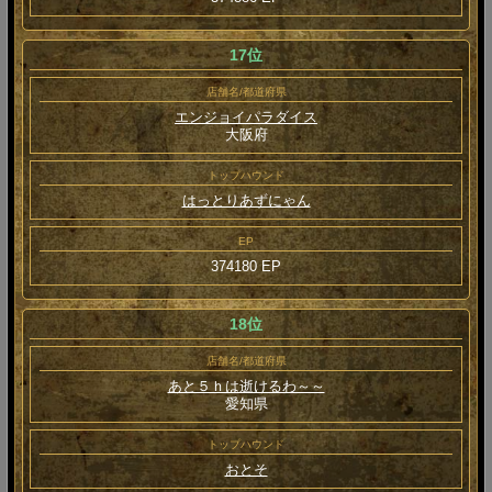
17位
店舗名/都道府県
エンジョイパラダイス
大阪府
トップハウンド
はっとりあずにゃん
EP
374180 EP
18位
店舗名/都道府県
あと５ｈは逝けるわ～～
愛知県
トップハウンド
おとそ