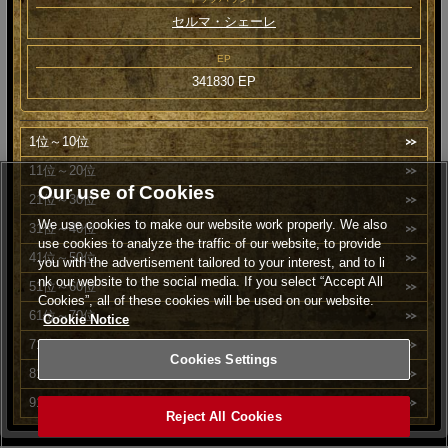
セルマ・シェーレ
EP
341830 EP
1位～10位
11位～20位
Our use of Cookies
21位～30位
We use cookies to make our website work properly. We also
31位～40位
use cookies to analyze the traffic of our website, to provide
41位～50位
you with the advertisement tailored to your interest, and to li
nk our website to the social media. If you select “Accept All
51位～60位
Cookies”, all of these cookies will be used on our website.
61位～70位
Cookie Notice
71位～80位
Cookies Settings
81位～90位
91位～100位
Reject All Cookies