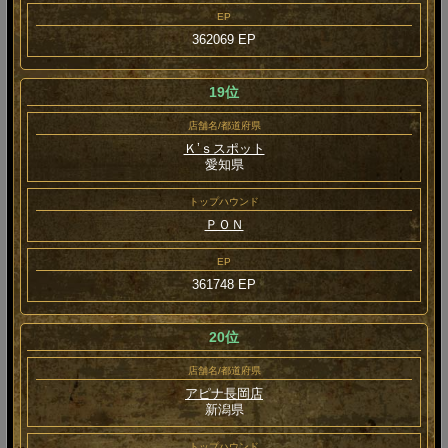
EP
362069 EP
19位
店舗名/都道府県
Ｋ’ｓスポット
愛知県
トップハウンド
ＰＯＮ
EP
361748 EP
20位
店舗名/都道府県
アピナ長岡店
新潟県
トップハウンド