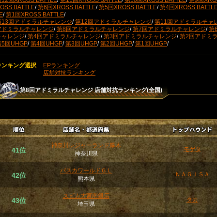
12回XROSS BATTLE
/
第11回XROSS BATTLE
/
第10回XROSS BATTLE
/
第9回XROS
OSS BATTLE
/
第6回XROSS BATTLE
/
第5回XROSS BATTLE
/
第4回XROSS BATTL
E
/
第1回XROSS BATTLE
/
第13回アドミラルチャレンジ
/
第12回アドミラルチャレンジ
/
第11回アドミラルチャ
アドミラルチャレンジ
/
第8回アドミラルチャレンジ
/
第7回アドミラルチャレンジ
/
第
チャレンジ
/
第4回アドミラルチャレンジ
/
第3回アドミラルチャレンジ
/
第2回アドミ
第5回UHGP
/
第4回UHGP
/
第3回UHGP
/
第2回UHGP
/
第1回UHGP
/
ランキング選択
EPランキング
店舗対抗ランキング
第8回アドミラルチャレンジ
店舗対抗ランキング(全国)
神奈川レジャーランド厚木
モゲタ
41位
神奈川県
パスカワールドＧＬ
ＮＡＧＩＳＡ
42位
熊本県
スピカ大宮南銀店
タカ
43位
埼玉県