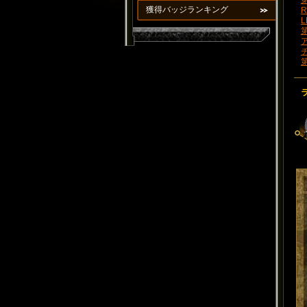
第
獲得バッジランキング
R
L