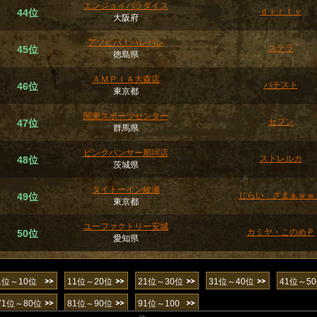
エンジョイパラダイス
ｄｉｒｔｙ
44位
大阪府
アソビバ！パレパレ
ステラ
45位
徳島県
ＡＭＰＩＡ大森店
バチスト
46位
東京都
関東スポーツセンター
セブン
47位
群馬県
ピンクパンサー那珂店
ストレルカ
48位
茨城県
タイトーイン綾瀬
じらい ざまぁｗｗ
49位
東京都
ユーファクトリー安城
カミヤ・このめＰ
50位
愛知県
1位～10位
11位～20位
21位～30位
31位～40位
41位～5
71位～80位
81位～90位
91位～100