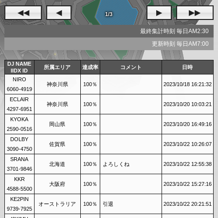
◀◀
◀
▶
▶▶
1/3
最終集計時刻 毎日AM2:30
更新時刻 毎日AM7:00
DJ NAME
所属エリア
達成率
コメント
日時
IIDX ID
NIRO
神奈川県
100％
2023/10/18 16:21:32
6060-4919
ECLAIR
神奈川県
100％
2023/10/20 10:03:21
4297-6951
KYOKA
岡山県
100％
2023/10/20 16:49:16
2590-0516
DOLBY
佐賀県
100％
2023/10/22 10:26:07
3090-4750
SRANA
北海道
100％
よろしくね
2023/10/22 12:55:38
3701-9846
KKR
大阪府
100％
2023/10/22 15:27:16
4588-5500
KE2PIN
オーストラリア
100％
引退
2023/10/22 20:21:51
9739-7925