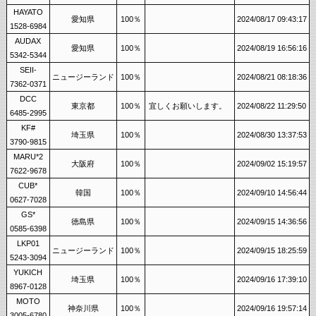
HAYATO
愛知県
100％
2024/08/17 09:43:17
1528-6984
AUDAX
愛知県
100％
2024/08/19 16:56:16
5342-5344
SEII-
ニュージーランド
100％
2024/08/21 08:18:36
7362-0371
DCC
東京都
100％
宜しくお願いします。
2024/08/22 11:29:50
6485-2995
KF#
埼玉県
100％
2024/08/30 13:37:53
3790-9815
MARU*2
大阪府
100％
2024/09/02 15:19:57
7622-9678
CUB*
韓国
100％
2024/09/10 14:56:44
0627-7028
GS*
徳島県
100％
2024/09/15 14:36:56
0585-6398
LKP01
ニュージーランド
100％
2024/09/15 18:25:59
5243-3094
YUKICH
埼玉県
100％
2024/09/16 17:39:10
8967-0128
MOTO
神奈川県
100％
2024/09/16 19:57:14
3005-6780