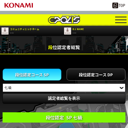
コミュニティニックネーム
DJ NAME
---
---
段位認定者総覧
段位認定コース SP
段位認定コース DP
段位認定 SP 七級