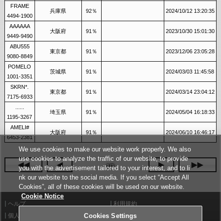
FRAME
兵庫県
92％
2024/10/12 13:20:35
4494-1900
AAAAAA
大阪府
91％
2023/10/30 15:01:30
9449-9490
ABU555
東京都
91％
2023/12/06 23:05:28
9080-8849
POMELO
茨城県
91％
2024/03/03 11:45:58
1001-3351
SKRN*.
東京都
91％
2024/03/14 23:04:12
7175-6933
......
埼玉県
91％
2024/05/04 16:18:33
1195-3267
AMELI#
大阪府
91％
2024/06/10 16:46:17
6453-2381
We use cookies to make our website work properly. We also
use cookies to analyze the traffic of our website, to provide
◀◀
◀
▶
▶▶
1/3
you with the advertisement tailored to your interest, and to li
nk our website to the social media. If you select “Accept All
Cookies”, all of these cookies will be used on our website.
Cookie Notice
ヘルプ
利用規約
個人情報等保護方針
Cookies Settings
外部送信について