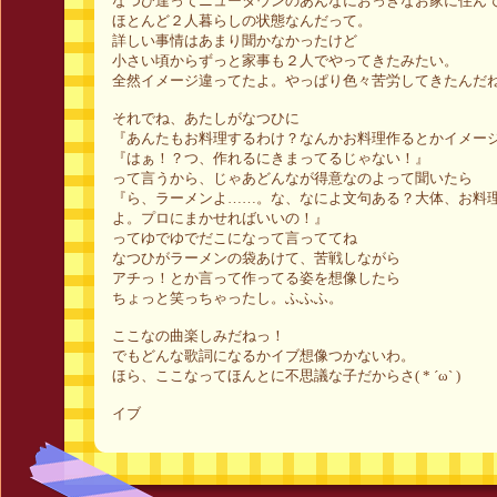
なつひ達ってニュータウンのあんなにおっきなお家に住ん
ほとんど２人暮らしの状態なんだって。
詳しい事情はあまり聞かなかったけど
小さい頃からずっと家事も２人でやってきたみたい。
全然イメージ違ってたよ。やっぱり色々苦労してきたんだ
それでね、あたしがなつひに
『あんたもお料理するわけ？なんかお料理作るとかイメー
『はぁ！？つ、作れるにきまってるじゃない！』
って言うから、じゃあどんなが得意なのよって聞いたら
『ら、ラーメンよ……。な、なによ文句ある？大体、お料
よ。プロにまかせればいいの！』
ってゆでゆでだこになって言っててね
なつひがラーメンの袋あけて、苦戦しながら
アチっ！とか言って作ってる姿を想像したら
ちょっと笑っちゃったし。ふふふ。
ここなの曲楽しみだねっ！
でもどんな歌詞になるかイブ想像つかないわ。
ほら、ここなってほんとに不思議な子だからさ( * ´ω` )
イブ