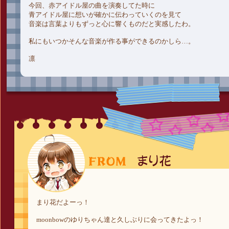
今回、赤アイドル屋の曲を演奏してた時に
青アイドル屋に想いが確かに伝わっていくのを見て
音楽は言葉よりもずっと心に響くものだと実感したわ。
私にもいつかそんな音楽が作る事ができるのかしら…。
凛
まり花だよーっ！
moonbowのゆりちゃん達と久しぶりに会ってきたよっ！