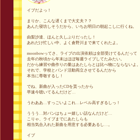
イブだよっ！
まりか、こんな遅くまで大丈夫？？
あんた寝坊しそうだから、いちお明日の朝起こしに行くね。
由梨沙達、ほんと久しぶりだったし！
あれだけ忙しい中、よく倉野川まで来てくれたよ。
moonbowってさ、ライブの出演依頼は全部受けてるんだって
去年の秋頃から年末はほぼ毎週ライブしてたみたい。
だから練習や曲作りの量はあたしらとは比べ物にならないよ
それで、学校とバンド活動両立させてるんだから
本当に尊敬するし！
でね、新曲が入ったCDを貰ったから
早速今聴いてるんだけど…
うわああ…すっごいよこれ…レベル高すぎるしっ！
ううう…対バンはちょー嬉しい話なんだけど…
こりゃ、ライブまでにあたしらも
相当気合入れた新曲を用意する必要あるし…。
イブ