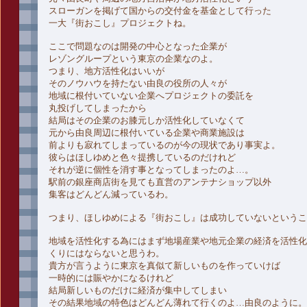
スローガンを掲げて国からの交付金を基金として行った
一大『街おこし』プロジェクトね。
ここで問題なのは開発の中心となった企業が
レゾングループという東京の企業なのよ。
つまり、地方活性化はいいが
そのノウハウを持たない由良の役所の人々が
地域に根付いていない企業へプロジェクトの委託を
丸投げしてしまったから
結局はその企業のお膝元しか活性化していなくて
元から由良周辺に根付いている企業や商業施設は
前よりも寂れてしまっているのが今の現状であり事実よ。
彼らはほしゆめと色々提携しているのだけれど
それが逆に個性を消す事となってしまったのよ…。
駅前の銀座商店街を見ても直営のアンテナショップ以外
集客はどんどん減っているわ。
つまり、ほしゆめによる『街おこし』は成功していないというこ
地域を活性化する為にはまず地場産業や地元企業の経済を活性化
くりにはならないと思うわ。
貴方が言うように東京を真似て新しいものを作っていけば
一時的には賑やかになるけれど
結局新しいものだけに経済が集中してしまい
その結果地域の特色はどんどん薄れて行くのよ…由良のように。