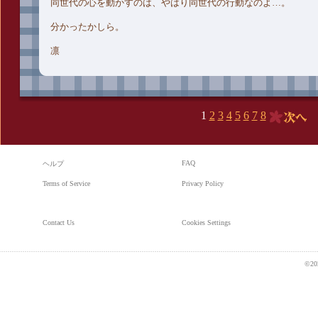
同世代の心を動かすのは、やはり同世代の行動なのよ…。
分かったかしら。
凛
1
2
3
4
5
6
7
8
次へ
FAQ
ヘルプ
Terms of Service
Privacy Policy
Contact Us
Cookies Settings
©20