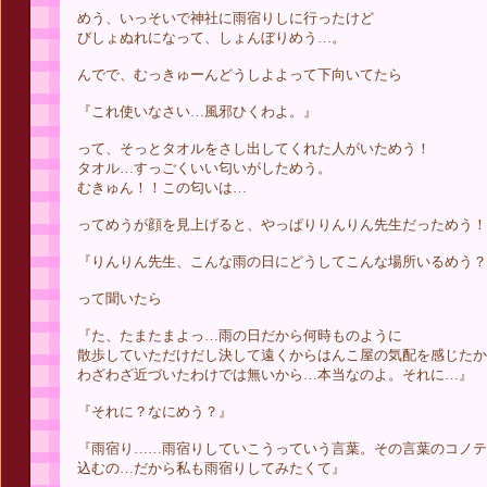
めう、いっそいで神社に雨宿りしに行ったけど
びしょぬれになって、しょんぼりめう…。
んでで、むっきゅーんどうしよよって下向いてたら
『これ使いなさい…風邪ひくわよ。』
って、そっとタオルをさし出してくれた人がいためう！
タオル…すっごくいい匂いがしためう。
むきゅん！！この匂いは…
ってめうが顔を見上げると、やっぱりりんりん先生だっためう！
『りんりん先生、こんな雨の日にどうしてこんな場所いるめう？
って聞いたら
『た、たまたまよっ…雨の日だから何時ものように
散歩していただけだし決して遠くからはんこ屋の気配を感じたか
わざわざ近づいたわけでは無いから…本当なのよ。それに…』
『それに？なにめう？』
『雨宿り……雨宿りしていこうっていう言葉。その言葉のコノテ
込むの…だから私も雨宿りしてみたくて』