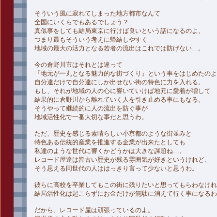
そういう風に寂れてしまった地方都市なんて
全国にいくらでもあるでしょう？
真似事をしても結局東京に行けば良いという話になるのよ。
つまり最もそういう考えに帰結しやすく
地域の最大の活力となる若者の流出はこれでは防げない…。
今の倉野川市はそれとは違って
『地元が一丸となる魅力的な街づくり』という事をはじめたのよ
自分達だけで自分達にしか出せない街の特色に力を入れる。
もし、それが地域の人の心に響いていけば地元に愛着が増して
結果的に倉野川から離れていく人を引き止める事にもなる。
そうやって継続的に人の流出を防ぐ事が
地域活性化で一番大切な事だと思うわ。
ただ、歴史を感じる素晴らしい小京都のような街並みと
特色ある伝統的産業を推進する企業が出来たとしても
私達のような世代に響くかどうかは大きな課題ね…。
レコード屋達は皆古い歴史が残る雰囲気が好きというけれど、
そう思える同世代の人ははっきり言って少ないと思うわ。
彼らに高校を卒業してもこの街に残りたいと思ってもらわなけれ
結局活性化は起こらずにお金だけが無駄に消えて行く事になるわ
だから、レコード屋は頑張っているのよ。