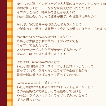
ゆりちゃん達、インディーズで大人気のロックバンドになってね
活動が忙しくなって、なかなか会えなかったんだけど
イブのところに、時間ができたから久々に
わたし達に会いたいって連絡が来て、今日遊びに来たの！
それで、YOU遊モールでみんなでカラオケして
ご飯食べて、帰りに温泉行って今さっき帰ってきたところだよっ
moonbowは今やAZTeCAだけじゃなくって
広島とか大阪とか名古屋のライブハウスでも
ライブしてるんだって。
メジャーレーベルから声がかかってるみたいで
ほんと、ゆりちゃん達凄いよぅ！！
それでね、moonbowのみんなが
わたし達日向美ビタースイーツとまた対バンしたいって
言ってくれて、３月くらいにライブを企画するから
是非一緒に盛り上げようって言ってくれたの！
ふぉおおおおおお、嬉しいっ！
わたし達はいつも商店街や街のイベントをメインにして
この商店街に来て欲しいって活動をしてるけど
やっぱりライブハウスでもライブしてみたいなって
ずっと思ってたの。