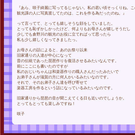
『あら、咲子綺麗に写ってるじゃない。私の若い頃そっくりね。こ
観光課の人に写真渡してたのは、これを作る為だったのね。』
って言ってて、とっても嬉しそうな顔をしていました。
とっても恥ずかしかったけど、何よりもお母さんが嬉しそうだし
少しでも倉野川の観光のお役に立てればって思ったら
私も少し嬉しくなってきましたっ。
お母さんの話によると、あのお祭り以来
旧家通りの人達が中心になって
昔の伝統であった琵琶作りを復活させるみたいなんです。
前にここにも書いたのですが
私のおじいちゃんは和楽器作りの職人さんだったみたいで
お弟子さんが滋賀の方に何人かいるみたいなのです。
それで、そのお弟子さん達を呼び寄せて
楽器工房を作るという話になっているみたいなのです。
旧家通りから琵琶の音が聞こえてくる日も近いのでしょうか。
とってもとっても楽しみですね！
咲子