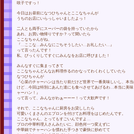
咲子ですっ！
今日はお昼前になつひちゃんとここなちゃんが
うちのお店にいらっしゃいましたよっ！
二人とも両手にスーパーの袋を持っていたから
あれ、お買い物帰りですか？って聞いたら
ここなちゃんがね、
『…ここな…みんなにごちそうしたい…お礼したい…』
って言ったんです！
私、びっくりしてすぐにみんなをお店に呼びました！
みんなすぐに集まってきて
ここなちゃんどんなお料理作るのかなってわくわくしていたら
なつひちゃんが
『心菜のチャーハンは当たり前だけど世界で一番美味しいし、本当
けど…今回は特別にあんた達にも食べさせてあげるわ…本当に美味
ャーハン！』
って言って、みんながわぁーーー！って大歓声です！
それで、ここなちゃんに厨房をお貸ししたら
可愛いくまさんのエプロンを付けてお料理をはじめたんです。
ここなちゃん、とってもすごいんですよ…
プロの中華料理人さんみたいに、顔色何一つ変えずに
中華鍋でチャーハンを慣れた手つきで豪快に炒めてて