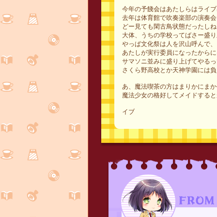
今年の予餞会はあたしらはライブ
去年は体育館で吹奏楽部の演奏会
どー見ても閑古鳥状態だったしね
大体、うちの学校ってばさー盛り
やっぱ文化祭は人を沢山呼んで、
あたしが実行委員になったからに
サマソニ並みに盛り上げてやるっ
さくら野高校とか天神学園には負
あ、魔法喫茶の方はまりかにまか
魔法少女の格好してメイドすると
イブ