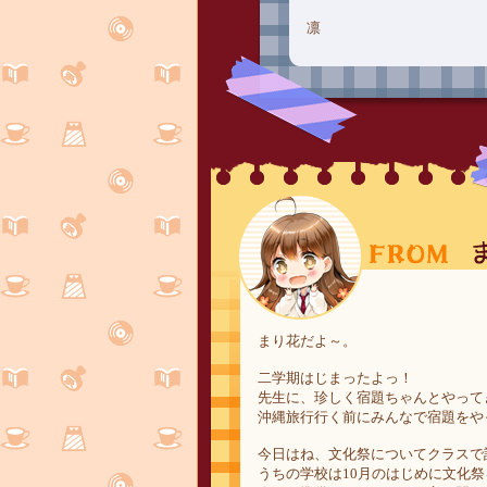
凛
まり花だよ～。
二学期はじまったよっ！
先生に、珍しく宿題ちゃんとやって
沖縄旅行行く前にみんなで宿題をや
今日はね、文化祭についてクラスで
うちの学校は10月のはじめに文化