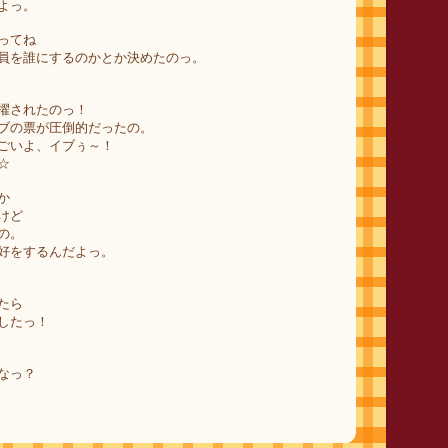
よっ。
ってね
員を誰にするのかとか決めたのっ。
擢されたのっ！
ブの票が圧倒的だったの。
ごいよ、イブぅ～！
☆
か
けど
の。
好をするんだよっ。
たら
したっ！
なっ？