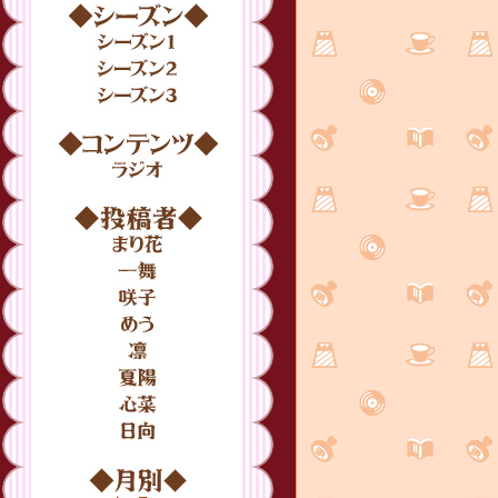
シーズン
シーズン1
シーズン2
シーズン3
コンテンツ
ラジオ
投稿者
まり花
一舞
咲子
めう
凛
夏陽
心菜
日向