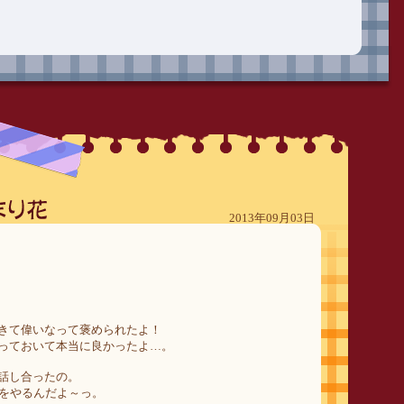
2013年09月03日
きて偉いなって褒められたよ！
っておいて本当に良かったよ…。
話し合ったの。
祭をやるんだよ～っ。