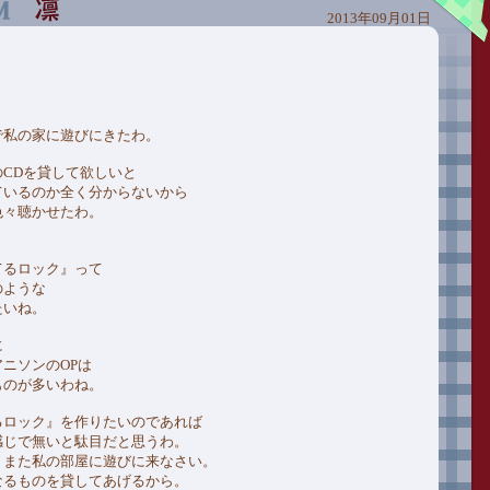
2013年09月01日
で私の家に遊びにきたわ。
CDを貸して欲しいと
ているのか全く分からないから
色々聴かせたわ。
てるロック』って
のような
たいね。
に
ニソンのOPは
ものが多いわね。
るロック』を作りたいのであれば
感じで無いと駄目だと思うわ。
、また私の部屋に遊びに来なさい。
なるものを貸してあげるから。