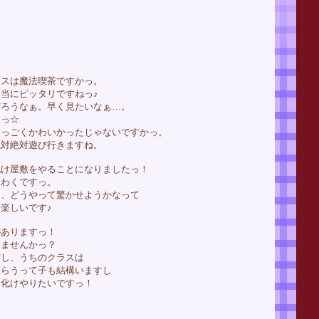
ラスは魔法喫茶ですかっ。
当にピッタリですねっ♪
だろうなぁ。早く見たいなぁ…。
よっ☆
すっごくかわいかったじゃないですかっ。
絶対絶対遊び行きますね。
化け屋敷をやることになりましたっ！
くわくですっ。
～、どうやって驚かせようかなって
楽しいです♪
がありますっ！
りませんかっ？
だし、うちのクラスは
もらうって子も結構いますし
お化けやりたいですっ！