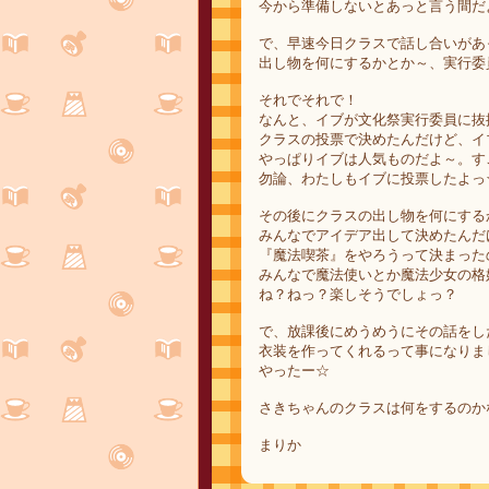
今から準備しないとあっと言う間だ
で、早速今日クラスで話し合いがあ
出し物を何にするかとか～、実行委
それでそれで！
なんと、イブが文化祭実行委員に抜
クラスの投票で決めたんだけど、イ
やっぱりイブは人気ものだよ～。す
勿論、わたしもイブに投票したよっ
その後にクラスの出し物を何にする
みんなでアイデア出して決めたんだ
『魔法喫茶』をやろうって決まった
みんなで魔法使いとか魔法少女の格
ね？ねっ？楽しそうでしょっ？
で、放課後にめうめうにその話をし
衣装を作ってくれるって事になりま
やったー☆
さきちゃんのクラスは何をするのか
まりか