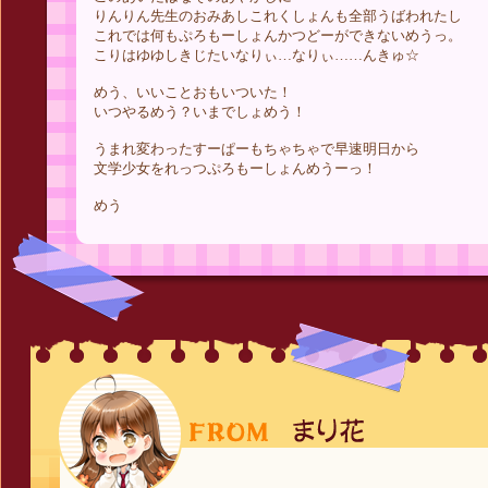
りんりん先生のおみあしこれくしょんも全部うばわれたし
これでは何もぷろもーしょんかつどーができないめうっ。
こりはゆゆしきじたいなりぃ…なりぃ……んきゅ☆
めう、いいことおもいついた！
いつやるめう？いまでしょめう！
うまれ変わったすーぱーもちゃちゃで早速明日から
文学少女をれっつぷろもーしょんめうーっ！
めう