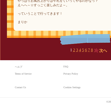
やっぱりお風呂上がりは牛乳をくいってやるのかなっ？
えへへ～☆すっごく楽しみだよ～。
っていうことで行ってきます！
まりか
1
2
3
4
5
6
7
8
次へ
FAQ
ヘルプ
Terms of Service
Privacy Policy
Contact Us
Cookies Settings
©20