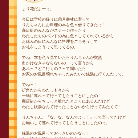
まり花だよーっ。
今日は学校の帰りに霜月書林に寄って
りんちゃんにお料理の本を色々借りてきたっ！
商店街のみんながステージ作ったり
わたしたちのバンドの為に色々してくれているから
お休みの日にみんなに料理をごちそうして
お礼をしようって思ってるの。
でね、本を色々見ていたらりんちゃんが突然
出かけなきゃならないの…って言うから
あれっ？どこ行くの？って聞いたら
お家のお風呂壊れちゃったみたいで銭湯に行くんだって。
でねっ！
折角だからわたしも今から
一緒に連れって行ってもらうことにしたの！
商店街からちょっと離れたところにあるんだけど
わたし銭湯なんて行ったことないから行ってみたくて！
りんちゃん、『な、な、なんでよっ！』って言ってたけど
お願いして連れて行ってもらうことにしたのっ。
銭湯のお風呂っておっきいのかなっ！