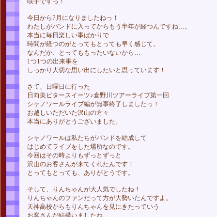
咲子ですっ！
今日から7月になりましたねっ！
わたしがバンドに入ってからもう半年が経つんですね…。
本当に毎日楽しい事ばかりで
時間が経つのがとってもとっても早く感じて。
なんだか、とってももったいないから…
1つ1つの出来事を
しっかり大切な思い出にしたいと思っています！
さて、日曜日に行った
日向美ビタースイーツ♪倉野川ツアーライブ第一回
シャノワールライブ編が無事終了しましたっ！
お越しいただいた沢山の方々
本当にありがとうございました。
シャノワールは私たちがバンドを結成して
はじめてライブをした場所なのです。
今回はその時よりもずっとずっと
沢山のお客さんが来てくれたんです！
とってもとっても、ありがとうです。
そして、りんちゃんが大人気でしたね！
りんちゃんのファンだって方が大勢いたんですよ。
天神高校からもりんちゃんを見にきたっていう
お客さんが結構いましたね。