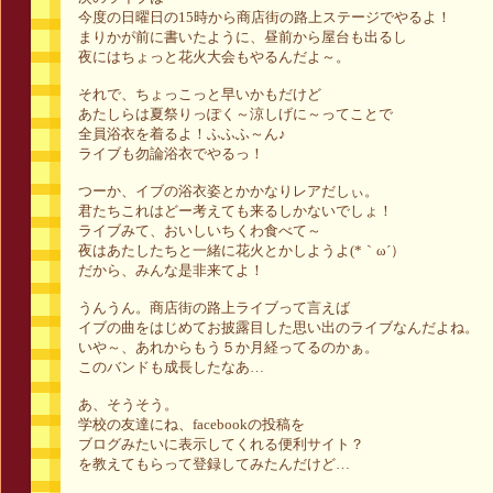
今度の日曜日の15時から商店街の路上ステージでやるよ！
まりかが前に書いたように、昼前から屋台も出るし
夜にはちょっと花火大会もやるんだよ～。
それで、ちょっこっと早いかもだけど
あたしらは夏祭りっぽく～涼しげに～ってことで
全員浴衣を着るよ！ふふふ～ん♪
ライブも勿論浴衣でやるっ！
つーか、イブの浴衣姿とかかなりレアだしぃ。
君たちこれはどー考えても来るしかないでしょ！
ライブみて、おいしいちくわ食べて～
夜はあたしたちと一緒に花火とかしようよ(*｀ω´）
だから、みんな是非来てよ！
うんうん。商店街の路上ライブって言えば
イブの曲をはじめてお披露目した思い出のライブなんだよね。
いや～、あれからもう５か月経ってるのかぁ。
このバンドも成長したなあ…
あ、そうそう。
学校の友達にね、facebookの投稿を
ブログみたいに表示してくれる便利サイト？
を教えてもらって登録してみたんだけど…