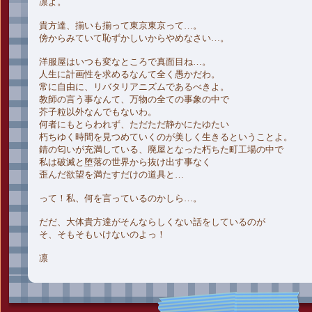
凛よ。
貴方達、揃いも揃って東京東京って…。
傍からみていて恥ずかしいからやめなさい…。
洋服屋はいつも変なところで真面目ね…。
人生に計画性を求めるなんて全く愚かだわ。
常に自由に、リバタリアニズムであるべきよ。
教師の言う事なんて、万物の全ての事象の中で
芥子粒以外なんでもないわ。
何者にもとらわれず、ただただ静かにたゆたい
朽ちゆく時間を見つめていくのが美しく生きるということよ。
錆の匂いが充満している、廃屋となった朽ちた町工場の中で
私は破滅と堕落の世界から抜け出す事なく
歪んだ欲望を満たすだけの道具と…
って！私、何を言っているのかしら…。
だだ、大体貴方達がそんならしくない話をしているのが
そ、そもそもいけないのよっ！
凛