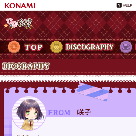
ひなビタ♪
TOP
DISCOGRAPHY
PROFIL
Biography