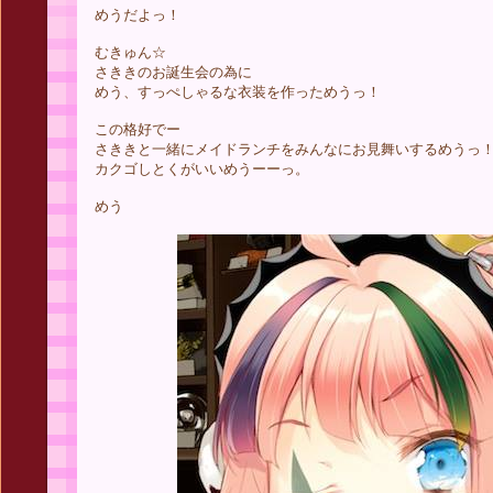
めうだよっ！
むきゅん☆
さききのお誕生会の為に
めう、すっぺしゃるな衣装を作っためうっ！
この格好でー
さききと一緒にメイドランチをみんなにお見舞いするめうっ
カクゴしとくがいいめうーーっ。
めう