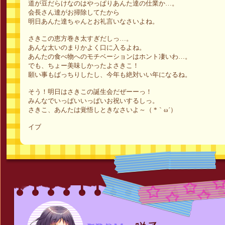
道が豆だらけなのはやっぱりあんた達の仕業か…。
会長さん達がお掃除してたから
明日あんた達ちゃんとお礼言いなさいよね。
さきこの恵方巻き太すぎだしっ…。
あんな太いのまりかよく口に入るよね。
あんたの食べ物へのモチベーションはホント凄いわ…。
でも、ちょー美味しかったよさきこ！
願い事もばっちりしたし、今年も絶対いい年になるね。
そう！明日はさきこの誕生会だぜーーっ！
みんなでいっぱいいっぱいお祝いするしっ。
さきこ、あんたは覚悟しときなさいよ～（ *｀ω´）
イブ