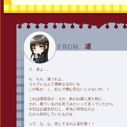
り、凛よ…。
ち、ちち、違うわよ。
コスプレなんて愚昧なる行いを
この私が、こ、好んで嗜む筈ないじゃないの…！
これは喫茶店が…その…私のお家に来た時に…
その…着ているのを見てみたいって言っていたから
今日はお誕生日だし、本当に特別なのよ…
だから封印していたものを…
って、な、な、何してるのよ蛮行屋！！