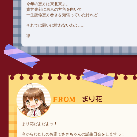
今年の恵方は東北東よ。
貴方先刻に東京の方角を向いて
一生懸命恵方巻きを頬張っていたけれど…
それでは願いは叶わないわよ…。
凛
まり花だよだよっ！
今からわたしのお家でさきちゃんの誕生日会をしますっ！