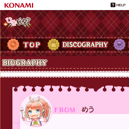
ひなビタ♪
TOP
DISCOGRAPHY
PROFIL
Biography