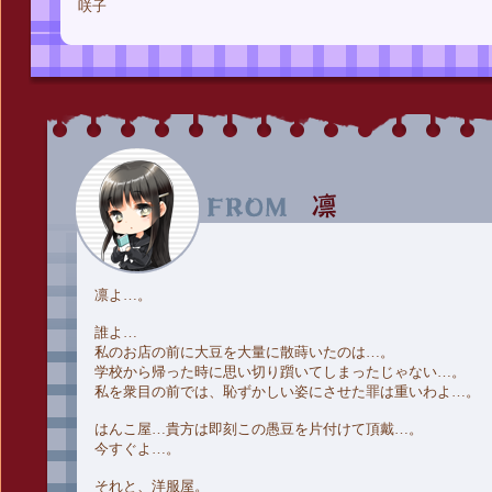
咲子
凛よ…。
誰よ…
私のお店の前に大豆を大量に散蒔いたのは…。
学校から帰った時に思い切り躓いてしまったじゃない…。
私を衆目の前では、恥ずかしい姿にさせた罪は重いわよ…。
はんこ屋…貴方は即刻この愚豆を片付けて頂戴…。
今すぐよ…。
それと、洋服屋。