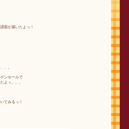
ド譜面が届いたよっ！
。
？
、、、。
ーゲンセールで
ったよぅ。。。
弾いてみるっ！