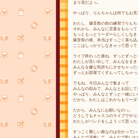
まり花だよっ。
やっぱり、りんちゃんは何でもお見
わたし、爆音祭の前の練習でりんち
それから、みんなに言葉をもらって
もっともっとリーダーらしくしなき
爆音祭の後、本当はすっごく落ち込
ここはしっかりしなきゃって思って
ライブ終わった後ね、ずっとずっと
わたしが言い出して、みんなをまき
みんなを嫌な気持ちにさせちゃった
ずっとお部屋でくすんってしちゃっ
でもね、今日みんなで集まって
みんなの顔みて、みんなとお話して
やっぱり、みんなとずっと一緒にい
だから、わたしはこれからもリーダ
だから、みんなにお願いなのっ。
どうしてもチャスコのライブでやり
わたしがバンドをしようって思った
すっごく難しい曲なのは分かってい
みんなで演奏して、みんなで歌いた