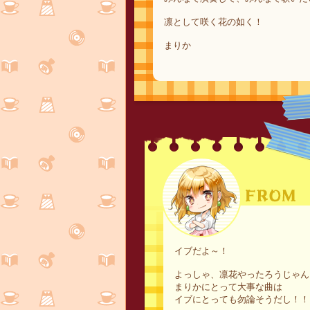
凛として咲く花の如く！
まりか
イブだよ～！
よっしゃ、凛花やったろうじゃん
まりかにとって大事な曲は
イブにとっても勿論そうだし！！