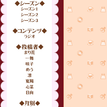
シーズン
シーズン1
シーズン2
シーズン3
コンテンツ
ラジオ
投稿者
まり花
一舞
咲子
めう
凛
夏陽
心菜
日向