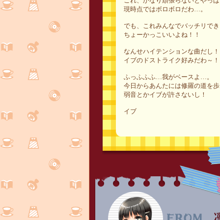
これ、かなり頑張らないとやっば
現時点ではボロボロだわ…。
でも、これみんなでバッチリでき
ちょーかっこいいよね！！
なんせハイテンションな曲だし！
イブのドストライク好みだわ～！
ふっふふふ…我がベースよ…。
今日からあんたには修羅の道を歩
弱音とかイブが許さないし！
イブ