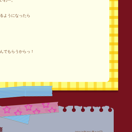
いわー。
るようになったら
んでもらうからっ！