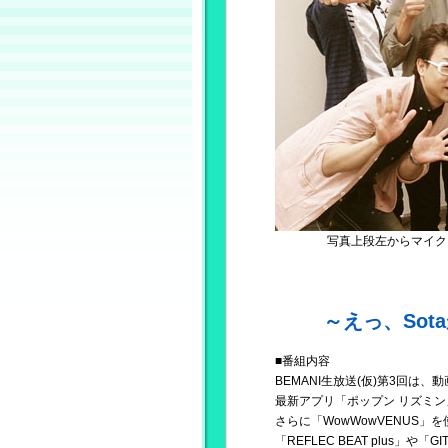
写真上段左からマイク
～えっ、So
■番組内容
BEMANI生放送(仮)第3回は
最新アプリ「ポップン リズミ
さらに「WowWowVENUS」を使
「REFLEC BEAT plus