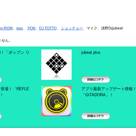
es-ROW
、
wac
、
PON
、
DJ TOTTO
、
ショッチョー
、マイク、清野D(jubeat
ません。
！「ポップン リ
jubeat plus
詳細はコチラ
テーマ登場！「REFLE
アプリ最新アップデート情報
」！
「GITADORA」！
詳細はコチラ