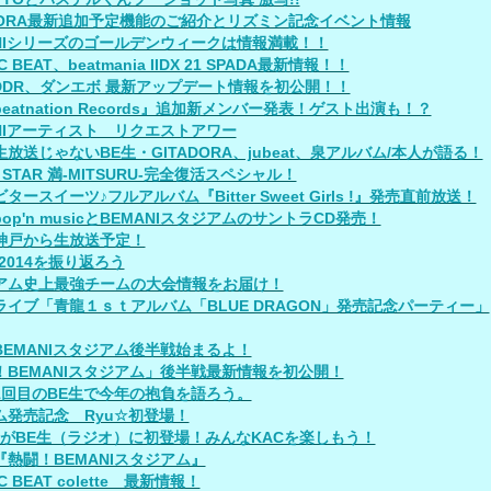
ADORA最新追加予定機能のご紹介とリズミン記念イベント情報
ANIシリーズのゴールデンウィークは情報満載！！
C BEAT、beatmania IIDX 21 SPADA最新情報！！
、DDR、ダンエボ 最新アップデート情報を初公開！！
eatnation Records』追加新メンバー発表！ゲスト出演も！？
ANIアーティスト リクエストアワー
放送じゃないBE生・GITADORA、jubeat、泉アルバム/本人が語る！
R STAR 満-MITSURU-完全復活スペシャル！
タースイーツ♪フルアルバム『Bitter Sweet Girls !』発売直前放送！
op'n musicとBEMANIスタジアムのサントラCD発売！
神戸から生放送予定！
O2014を振り返ろう
アム史上最強チームの大会情報をお届け！
ライブ「青龍１ｓｔアルバム「BLUE DRAGON」発売記念パーティー」
BEMANIスタジアム後半戦始まるよ！
！BEMANIスタジアム」後半戦最新情報を初公開！
1回目のBE生で今年の抱負を語ろう。
ム発売記念 Ryu☆初登場！
taがBE生（ラジオ）に初登場！みんなKACを楽しもう！
『熱闘！BEMANIスタジアム』
C BEAT colette 最新情報！