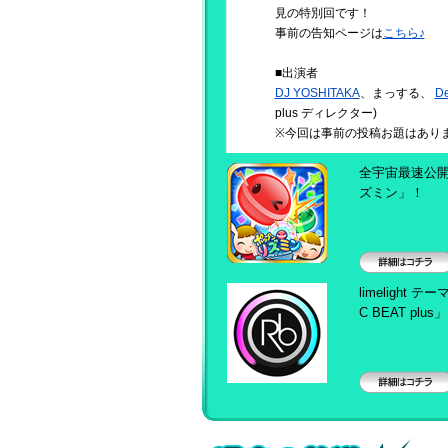
見の特別回です！
事前の告知ページは
こちら♪
■出演者
DJ YOSHITAKA
、まっする、
D
plus ディレクター)
※今回は事前の投稿お題はあり
全宇宙最速公開
ズミン」！
詳細はコチラ
limelight 
C BEAT plus
詳細はコチラ