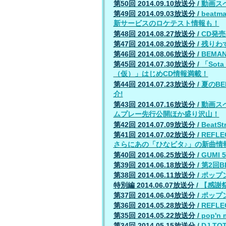
第50回 2014.09.10放送分
/
動画スペ
第49回 2014.09.03放送分
/
beat
新サービスのロケテスト情報も！
第48回 2014.08.27放送分
/
CD発売当
第47回 2014.08.20放送分
/
残りわ
第46回 2014.08.06放送分
/
BEMA
第45回 2014.07.30放送分
/
「Sota
（仮）」はじめCD情報満載！
第44回 2014.07.23放送分
/
夏のB
介!
第43回 2014.07.16放送分
/
動画スペ
ムプレー先行公開ほか盛り沢山！
第42回 2014.07.09放送分
/
Beat
第41回 2014.07.02放送分
/
REFLE
さらにあの「ひなビタ♪」の新曲情
第40回 2014.06.25放送分
/
GUMI 
第39回 2014.06.18放送分
/
第2回
第38回 2014.06.11放送分
/
ポップ
特別編 2014.06.07放送分
/
【感謝祭
第37回 2014.06.04放送分
/
ポップ
第36回 2014.05.28放送分
/
REFLE
第35回 2014.05.22放送分
/
pop'
第34回 2014.05.15放送分
/
DJ T