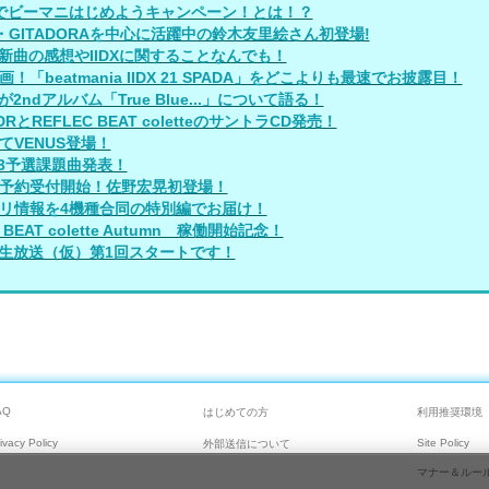
でビーマニはじめようキャンペーン！とは！？
at・GITADORAを中心に活躍中の鈴木友里絵さん初登場!
A新曲の感想やIIDXに関することなんでも！
！「beatmania IIDX 21 SPADA」をどこよりも最速でお披露目！
KAが2ndアルバム「True Blue...」について語る！
RとREFLEC BEAT coletteのサントラCD発売！
てVENUS登場！
013予選課題曲発表！
予約受付開始！佐野宏晃初登場！
リ情報を4機種合同の特別編でお届け！
 BEAT colette Autumn 稼働開始記念！
NI生放送（仮）第1回スタートです！
AQ
はじめての方
利用推奨環境
ivacy Policy
Site Policy
外部送信について
マナー＆ルー