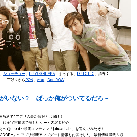
、
ショッチョー
、
DJ YOSHITAKA
、まっする、
DJ TOTTO
、清野D
下段左から
PON
、
wac
、
Des-ROW
taがいない？ ばっか俺がついてるだろ～
、動画放送で4アプリの最新情報をお届け！
ン」は全宇宙最速で詳しいゲーム内容を紹介！
ってjubeatの最新コンテンツ「jubeat Lab.」を遊んでみたぞ！
」や「GITADORA」のアプリ最新アップデート情報もお届けした、最新情報満載＆必