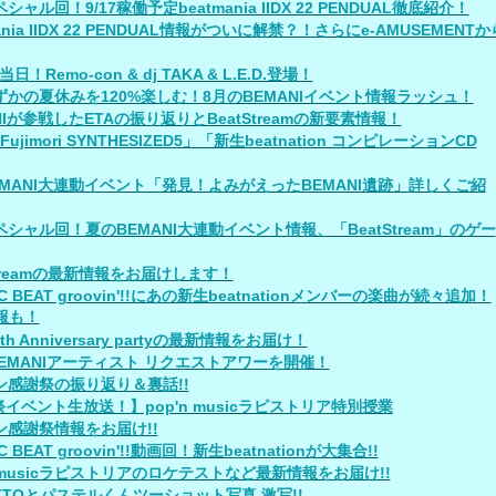
シャル回！9/17稼働予定beatmania IIDX 22 PENDUAL徹底紹介！
mania IIDX 22 PENDUAL情報がついに解禁？！さらにe-AMUSEMENTか
日！Remo-con & dj TAKA & L.E.D.登場！
ずかの夏休みを120%楽しむ！8月のBEMANIイベント情報ラッシュ！
NIが参戦したETAの振り返りとBeatStreamの新要素情報！
 Fujimori SYNTHESIZED5」「新生beatnation コンピレーションCD
EMANI大連動イベント「発見！よみがえったBEMANI遺跡」詳しくご紹
シャル回！夏のBEMANI大連動イベント情報、「BeatStream」のゲー
Streamの最新情報をお届けします！
C BEAT groovin'!!にあの新生beatnationメンバーの楽曲が続々追加！
報も！
5th Anniversary partyの最新情報をお届け！
BEMANIアーティスト リクエストアワーを開催！
ン感謝祭の振り返り＆裏話!!
イベント生放送！】pop'n musicラピストリア特別授業
ン感謝祭情報をお届け!!
C BEAT groovin'!!動画回！新生beatnationが大集合!!
n musicラピストリアのロケテストなど最新情報をお届け!!
OTTOとパステルくんツーショット写真 激写!!