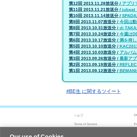
第12回 2013.11.28放送分
/
アプリ
第11回 2013.11.21放送分
/
jube
第10回 2013.11.14放送分
/
SPAD
第9回 2013.11.07放送分
/
今回は動画
第8回 2013.10.31放送分
/
dj TA
第7回 2013.10.24放送分
/
今週はDD
第6回 2013.10.17放送分
/
満を持し
第5回 2013.10.10放送分
/
KAC2
第4回 2013.10.03放送分
/
アルバム
第3回 2013.09.26放送分
/
最新アプ
第2回 2013.09.19放送分
/
REFLEC
第1回 2013.09.12放送分
/
BEMA
#BE生 に関するツイート
F
ヘルプ
Terms of Service
Pr
Our use of Cookies