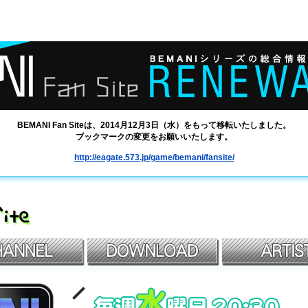
BEMANI Fan Siteは、2014月12月3日（水）をもって移転いたしました。
ブックマークの変更をお願いいたします。
http://eagate.573.jp/game/bemani/fansite/