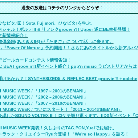
過去の放送はコチラのリンクからどうぞ！
なビタ♪回！Sota Fujimori、ひなビタ♪を学ぶ。
シャル！ボルテIII & リフレクgroovin'!! Upper 遂にBE生初登場！
ク新情報紹介！
鉄倶楽部(あさき＆96)が「たまご」について話しに来ます。
『Power Of Nature』予約開始！！さらにあのタイトルから新アルバ
アピールカードコンテスト情報告知！
C BEAT groovin'!!新イベント紹介！pop'n music ラピストリアからは
るかも？！SYNTHESIZED5 ＆ REFLEC BEAT groovin'!!＋colette
I MUSIC WEEK / 「1997～2001のBEMANI」
I MUSIC WEEK / 「2002～2006のBEMANI」
I MUSIC WEEK / 「2007～2010のBEMANI」
I MUSIC WEEK / ついにスタート！「2011～2014のBEMANI」
現したSOUND VOLTEX III！ロケテ振り返ります。IIDX新イベント「
NI MUSIC WEEK発表！久しぶりのTAG,PON,Yueiでお届け。
ラック・クリエイターRyu☆登場！「We're so Happy」を語る！