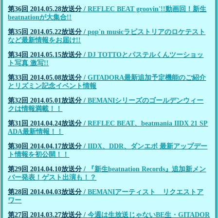
第36回 2014.05.28放送分
/
REFLEC BEAT groovin'!!動画回！新生
beatnationが大集合!!
第35回 2014.05.22放送分
/
pop'n musicラピストリアのロケテスト
など最新情報をお届け!!
第34回 2014.05.15放送分
/
DJ TOTTOとパステルくんツーショッ
ト写真 激写!!
第33回 2014.05.08放送分
/
GITADORA最新追加予定機能のご紹介
とリズミン記念イベント情報
第32回 2014.05.01放送分
/
BEMANIシリーズのゴールデンウィー
クは情報満載！！
第31回 2014.04.24放送分
/
REFLEC BEAT、beatmania IIDX 21 SP
ADA最新情報！！
第30回 2014.04.17放送分
/
IIDX、DDR、ダンエボ 最新アップデー
ト情報を初公開！！
第29回 2014.04.10放送分
/
『新生beatnation Records』追加新メン
バー発表！ゲスト出演も！？
第28回 2014.04.03放送分
/
BEMANIアーティスト リクエストア
ワー
第27回 2014.03.27放送分
/
今週は生放送じゃないBE生・GITADOR