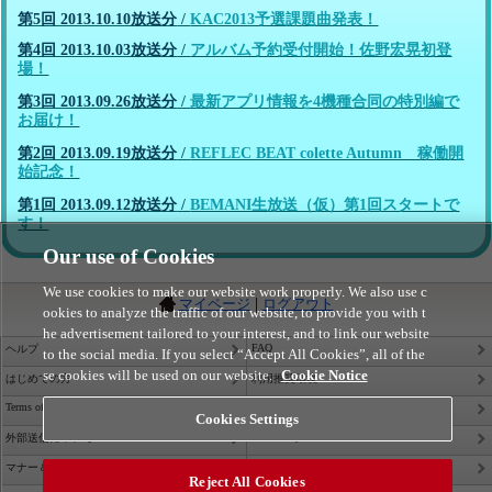
第5回 2013.10.10放送分
/
KAC2013予選課題曲発表！
第4回 2013.10.03放送分
/
アルバム予約受付開始！佐野宏晃初登
場！
第3回 2013.09.26放送分
/
最新アプリ情報を4機種合同の特別編で
お届け！
第2回 2013.09.19放送分
/
REFLEC BEAT colette Autumn 稼働開
始記念！
第1回 2013.09.12放送分
/
BEMANI生放送（仮）第1回スタートで
す！
Our use of Cookies
We use cookies to make our website work properly. We also use c
|
マイページ
ログアウト
ookies to analyze the traffic of our website, to provide you with t
he advertisement tailored to your interest, and to link our website
FAQ
ヘルプ
to the social media. If you select “Accept All Cookies”, all of the
se cookies will be used on our website.
Cookie Notice
はじめての方
利用推奨環境
Terms of Service
Privacy Policy
Cookies Settings
Site Policy
外部送信について
Contact Us
マナー＆ルール
Reject All Cookies