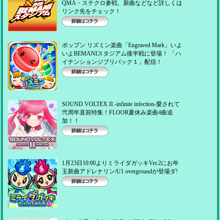
QMA・ステクロ参戦、新曲などなど詳しくは
リンク先をチェック！
詳細はコチラ
ポップン リズミン楽曲「Engraved Mark」いよ
いよBEMANIスタジアム後半戦に登場！ 「ハ
イテンションジブリパック１」配信！
詳細はコチラ
SOUND VOLTEX II -infinite infection-愛されて
弐周年直前特集！FLOOR夏休み楽曲4曲追
加！！
詳細はコチラ
1月23日10:00よりミライダガッキVer.2にお年
玉新曲アドレナリン/U1 overgroundが登場ダ!
詳細はコチラ