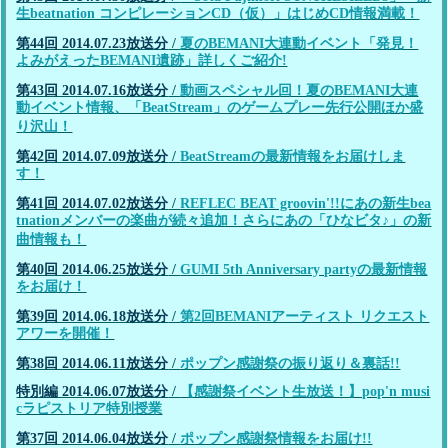
生beatnation コンピレーションCD（仮）」はじめCD情報満載！
第44回 2014.07.23放送分
/
夏のBEMANI大連動イベント「発見！
よみがえったBEMANI遺跡」詳しくご紹介!
第43回 2014.07.16放送分
/
動画スペシャル回！夏のBEMANI大連
動イベント情報、「BeatStream」のゲームプレー先行公開ほか盛
り沢山！
第42回 2014.07.09放送分
/
BeatStreamの最新情報をお届けしま
す！
第41回 2014.07.02放送分
/
REFLEC BEAT groovin'!!にあの新生bea
tnationメンバーの楽曲が続々追加！さらにあの「ひなビタ♪」の新
曲情報も！
第40回 2014.06.25放送分
/
GUMI 5th Anniversary partyの最新情報
をお届け！
第39回 2014.06.18放送分
/
第2回BEMANIアーティスト リクエスト
アワーを開催！
第38回 2014.06.11放送分
/
ポップン感謝祭の振り返り＆裏話!!
特別編 2014.06.07放送分
/
【感謝祭イベント生放送！】pop'n musi
cラピストリア特別授業
第37回 2014.06.04放送分
/
ポップン感謝祭情報をお届け!!