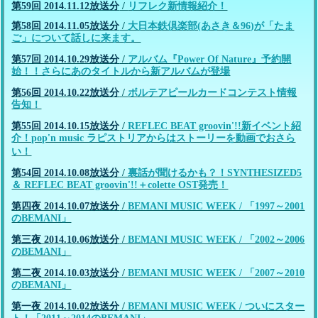
第59回 2014.11.12放送分
/
リフレク新情報紹介！
第58回 2014.11.05放送分
/
大日本鉄倶楽部(あさき＆96)が「たま
ご」について話しに来ます。
第57回 2014.10.29放送分
/
アルバム『Power Of Nature』予約開
始！！さらにあのタイトルから新アルバムが登場
第56回 2014.10.22放送分
/
ボルテアピールカードコンテスト情報
告知！
第55回 2014.10.15放送分
/
REFLEC BEAT groovin'!!新イベント紹
介！pop'n music ラピストリアからはストーリーを動画でおさら
い！
第54回 2014.10.08放送分
/
裏話が聞けるかも？！SYNTHESIZED5
＆ REFLEC BEAT groovin'!!＋colette OST発売！
第四夜 2014.10.07放送分
/
BEMANI MUSIC WEEK / 「1997～2001
のBEMANI」
第三夜 2014.10.06放送分
/
BEMANI MUSIC WEEK / 「2002～2006
のBEMANI」
第二夜 2014.10.03放送分
/
BEMANI MUSIC WEEK / 「2007～2010
のBEMANI」
第一夜 2014.10.02放送分
/
BEMANI MUSIC WEEK / ついにスター