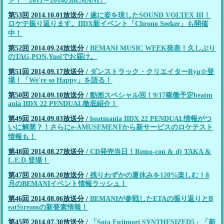
ト！「2011～2014のBEMANI」
第53回 2014.10.01放送分
/
遂に姿を現したSOUND VOLTEX III！
ロケテ振り返ります。IIDX新イベント「Chrono Seeker」も開催
中！
第52回 2014.09.24放送分
/
BEMANI MUSIC WEEK発表！久しぶり
のTAG,PON,Yueiでお届け。
第51回 2014.09.17放送分
/
ダンストラック・クリエイターRyu☆登
場！「We're so Happy」を語る！
第50回 2014.09.10放送分
/
動画スペシャル回！9/17稼働予定beatm
ania IIDX 22 PENDUAL徹底紹介！
第49回 2014.09.03放送分
/
beatmania IIDX 22 PENDUAL情報がつ
いに解禁？！さらにe-AMUSEMENTから新サービスのロケテスト
情報も！
第48回 2014.08.27放送分
/
CD発売当日！Remo-con & dj TAKA &
L.E.D.登場！
第47回 2014.08.20放送分
/
残りわずかの夏休みを120%楽しむ！8
月のBEMANIイベント情報ラッシュ！
第46回 2014.08.06放送分
/
BEMANIが参戦したETAの振り返りとB
eatStreamの新要素情報！
第45回 2014.07.30放送分
/
「Sota Fujimori SYNTHESIZED5」「新