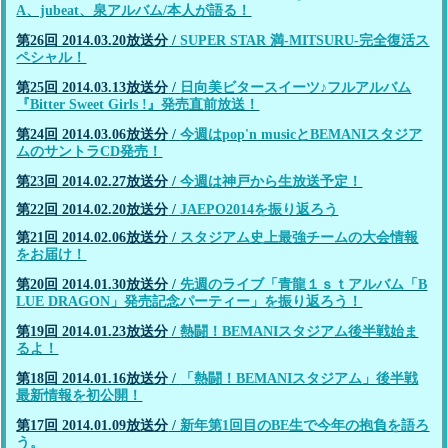
A、jubeat、泉アルバム/本人が語る！
第26回 2014.03.20放送分
/
SUPER STAR 満-MITSURU-完全復活ス
ペシャル！
第25回 2014.03.13放送分
/
日向美ビタースイーツ♪フルアルバム
『Bitter Sweet Girls !』発売直前放送！
第24回 2014.03.06放送分
/
今週はpop'n musicとBEMANIスタジア
ムのサントラCD発売！
第23回 2014.02.27放送分
/
今週は神戸から生放送予定！
第22回 2014.02.20放送分
/
JAEPO2014を振り返ろう
第21回 2014.02.06放送分
/
スタジアム史上最強チームの大会情報
をお届け！
第20回 2014.01.30放送分
/
先週のライブ「青龍１ｓｔアルバム「B
LUE DRAGON」発売記念パーティー」を振り返ろう！
第19回 2014.01.23放送分
/
熱闘！BEMANIスタジアム後半戦始ま
るよ！
第18回 2014.01.16放送分
/
「熱闘！BEMANIスタジアム」後半戦
最新情報を初公開！
第17回 2014.01.09放送分
/
新年第1回目のBE生で今年の抱負を語ろ
う。