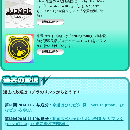
jubeat 来週の今だけ楽曲は「Baby Bleep Marc
h」「Concertino in Blue」「ふしぎなくす
り」！BEスタ大会クリアで「恋愛観測」追
加！
詳細はコチラ
来週のライブ楽曲は「Shining Wings」柳本愛
加が肥塚良彦プロデュースのこの曲をパワフ
ルに歌い上げています。
詳細はコチラ
過去の放送！
過去の放送はコチラのリンクからどうぞ！
第61回 2014.11.26放送分
/
今週はひなビタ♪回！Sota Fujimori、ひ
なビタ♪を学ぶ。
第60回 2014.11.19放送分
/
動画スペシャル！ボルテIII & リフレク
groovin'!! Upper 遂にBE生初登場！