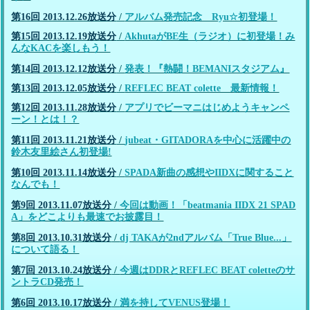
第16回 2013.12.26放送分
/
アルバム発売記念 Ryu☆初登場！
第15回 2013.12.19放送分
/
AkhutaがBE生（ラジオ）に初登場！み
んなKACを楽しもう！
第14回 2013.12.12放送分
/
発表！『熱闘！BEMANIスタジアム』
第13回 2013.12.05放送分
/
REFLEC BEAT colette 最新情報！
第12回 2013.11.28放送分
/
アプリでビーマニはじめようキャンペ
ーン！とは！？
第11回 2013.11.21放送分
/
jubeat・GITADORAを中心に活躍中の
鈴木友里絵さん初登場!
第10回 2013.11.14放送分
/
SPADA新曲の感想やIIDXに関すること
なんでも！
第9回 2013.11.07放送分
/
今回は動画！「beatmania IIDX 21 SPAD
A」をどこよりも最速でお披露目！
第8回 2013.10.31放送分
/
dj TAKAが2ndアルバム「True Blue...」
について語る！
第7回 2013.10.24放送分
/
今週はDDRとREFLEC BEAT coletteのサ
ントラCD発売！
第6回 2013.10.17放送分
/
満を持してVENUS登場！