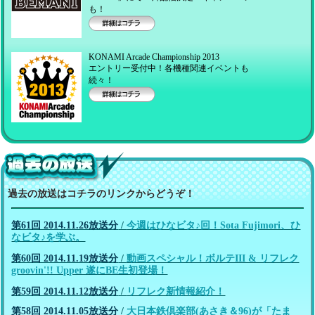
も！
詳細はコチラ
KONAMI Arcade Championship 2013
エントリー受付中！各機種関連イベントも
続々！
詳細はコチラ
過去の放送！
過去の放送はコチラのリンクからどうぞ！
第61回 2014.11.26放送分
/
今週はひなビタ♪回！Sota Fujimori、ひ
なビタ♪を学ぶ。
第60回 2014.11.19放送分
/
動画スペシャル！ボルテIII & リフレク
groovin'!! Upper 遂にBE生初登場！
第59回 2014.11.12放送分
/
リフレク新情報紹介！
第58回 2014.11.05放送分
/
大日本鉄倶楽部(あさき＆96)が「たま