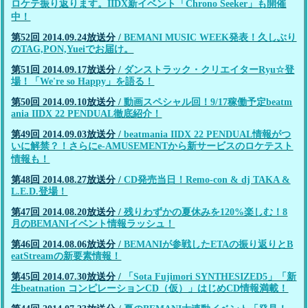
ロケテ振り返ります。IIDX新イベント「Chrono Seeker」も開催
中！
第52回 2014.09.24放送分
/
BEMANI MUSIC WEEK発表！久しぶり
のTAG,PON,Yueiでお届け。
第51回 2014.09.17放送分
/
ダンストラック・クリエイターRyu☆登
場！「We're so Happy」を語る！
第50回 2014.09.10放送分
/
動画スペシャル回！9/17稼働予定beatm
ania IIDX 22 PENDUAL徹底紹介！
第49回 2014.09.03放送分
/
beatmania IIDX 22 PENDUAL情報がつ
いに解禁？！さらにe-AMUSEMENTから新サービスのロケテスト
情報も！
第48回 2014.08.27放送分
/
CD発売当日！Remo-con & dj TAKA &
L.E.D.登場！
第47回 2014.08.20放送分
/
残りわずかの夏休みを120%楽しむ！8
月のBEMANIイベント情報ラッシュ！
第46回 2014.08.06放送分
/
BEMANIが参戦したETAの振り返りとB
eatStreamの新要素情報！
第45回 2014.07.30放送分
/
「Sota Fujimori SYNTHESIZED5」「新
生beatnation コンピレーションCD（仮）」はじめCD情報満載！