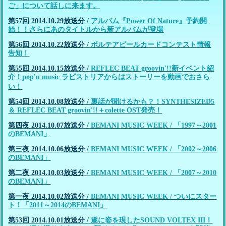
ご」について話しに来ます。
第57回 2014.10.29放送分
/
アルバム『Power Of Nature』予約開
始！！さらにあのタイトルから新アルバムが登場
第56回 2014.10.22放送分
/
ボルテアピールカードコンテスト情報
告知！
第55回 2014.10.15放送分
/
REFLEC BEAT groovin'!!新イベント紹
介！pop'n music ラピストリアからはストーリーを動画でおさら
い！
第54回 2014.10.08放送分
/
裏話が聞けるかも？！SYNTHESIZED5
＆ REFLEC BEAT groovin'!!＋colette OST発売！
第四夜 2014.10.07放送分
/
BEMANI MUSIC WEEK / 「1997～2001
のBEMANI」
第三夜 2014.10.06放送分
/
BEMANI MUSIC WEEK / 「2002～2006
のBEMANI」
第二夜 2014.10.03放送分
/
BEMANI MUSIC WEEK / 「2007～2010
のBEMANI」
第一夜 2014.10.02放送分
/
BEMANI MUSIC WEEK / ついにスター
ト！「2011～2014のBEMANI」
第53回 2014.10.01放送分
/
遂に姿を現したSOUND VOLTEX III！