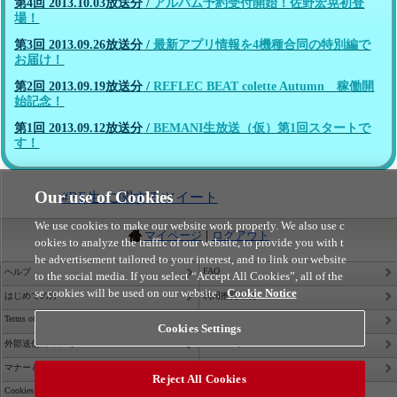
第4回 2013.10.03放送分
/
アルバム予約受付開始！佐野宏晃初登
場！
第3回 2013.09.26放送分
/
最新アプリ情報を4機種合同の特別編で
お届け！
第2回 2013.09.19放送分
/
REFLEC BEAT colette Autumn 稼働開
始記念！
第1回 2013.09.12放送分
/
BEMANI生放送（仮）第1回スタートで
す！
Our use of Cookies
#BE生 に関するツイート
We use cookies to make our website work properly. We also use c
|
マイページ
ログアウト
ookies to analyze the traffic of our website, to provide you with t
he advertisement tailored to your interest, and to link our website
FAQ
ヘルプ
to the social media. If you select “Accept All Cookies”, all of the
se cookies will be used on our website.
Cookie Notice
はじめての方
利用推奨環境
Terms of Service
Privacy Policy
Cookies Settings
Site Policy
外部送信について
Contact Us
マナー＆ルール
Reject All Cookies
Cookies Settings