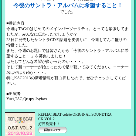
今後のサントラ・アルバムに希望すること！
でした。
■番組内容
今週はTAGのはじめてのメインパーソナリティ。とっても緊張してま
したが、みんなに伝わったでしょうか？
23日に発売したサントラCDの話題を皮切りに、今週もてんこ盛りの
情報でした。
また、今週のお題目では皆さんから「今後のサントラ・アルバムに希
望すること！ 」を募集しました！
はたしてどんな希望が多かったのか・・・。
そして新コーナーが始まったので是非聴いてみてください。コーナー
名はやはり(仮)・・・。
特にKAC2013の新着情報が目白押しなので、ぜひチェックしてくだ
さい。
■出演者
Yuei,TAG,Qrispy Joybox
REFLEC BEAT colette ORIGINAL SOUNDTRA
CK VOL.2
好評発売中！
詳細はコチラ