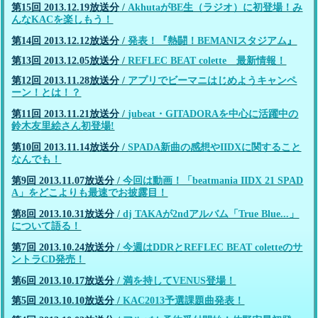
第15回 2013.12.19放送分
/
AkhutaがBE生（ラジオ）に初登場！み
んなKACを楽しもう！
第14回 2013.12.12放送分
/
発表！『熱闘！BEMANIスタジアム』
第13回 2013.12.05放送分
/
REFLEC BEAT colette 最新情報！
第12回 2013.11.28放送分
/
アプリでビーマニはじめようキャンペ
ーン！とは！？
第11回 2013.11.21放送分
/
jubeat・GITADORAを中心に活躍中の
鈴木友里絵さん初登場!
第10回 2013.11.14放送分
/
SPADA新曲の感想やIIDXに関すること
なんでも！
第9回 2013.11.07放送分
/
今回は動画！「beatmania IIDX 21 SPAD
A」をどこよりも最速でお披露目！
第8回 2013.10.31放送分
/
dj TAKAが2ndアルバム「True Blue...」
について語る！
第7回 2013.10.24放送分
/
今週はDDRとREFLEC BEAT coletteのサ
ントラCD発売！
第6回 2013.10.17放送分
/
満を持してVENUS登場！
第5回 2013.10.10放送分
/
KAC2013予選課題曲発表！