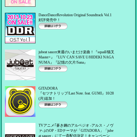
DanceDanceRevolution Original Soundtrack Vol.1
好評発売中！
詳細はコチラ
jubeat saucer来週のいまだけ楽曲！『squall/猫叉
Master+』『LUV CAN SAVE U/HIDEKI NAGA
NUMA』『記憶の欠片/Sana』
詳細はコチラ
GITADORA
『セツナトリップ/Last Note. feat. GUMI』10/28
(月)追加！
詳細はコチラ
TVアニメ｢蒼き鋼のアルペジオ -アルス・ノヴ
ァ-｣のOP・EDテーマが「GITADORA」「jube
at saucer」にて一斉配信決定！キャンペーン