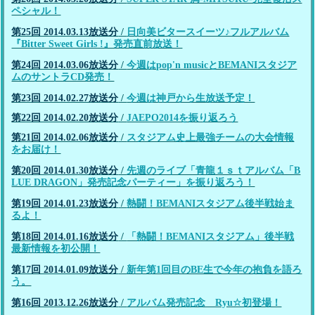
ペシャル！
第25回 2014.03.13放送分
/
日向美ビタースイーツ♪フルアルバム
『Bitter Sweet Girls !』発売直前放送！
第24回 2014.03.06放送分
/
今週はpop'n musicとBEMANIスタジア
ムのサントラCD発売！
第23回 2014.02.27放送分
/
今週は神戸から生放送予定！
第22回 2014.02.20放送分
/
JAEPO2014を振り返ろう
第21回 2014.02.06放送分
/
スタジアム史上最強チームの大会情報
をお届け！
第20回 2014.01.30放送分
/
先週のライブ「青龍１ｓｔアルバム「B
LUE DRAGON」発売記念パーティー」を振り返ろう！
第19回 2014.01.23放送分
/
熱闘！BEMANIスタジアム後半戦始ま
るよ！
第18回 2014.01.16放送分
/
「熱闘！BEMANIスタジアム」後半戦
最新情報を初公開！
第17回 2014.01.09放送分
/
新年第1回目のBE生で今年の抱負を語ろ
う。
第16回 2013.12.26放送分
/
アルバム発売記念 Ryu☆初登場！