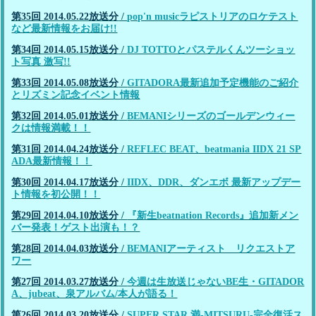
第35回 2014.05.22放送分
/
pop'n musicラピストリアのロケテスト
など最新情報をお届け!!
第34回 2014.05.15放送分
/
DJ TOTTOとパステルくんツーショッ
ト写真 激写!!
第33回 2014.05.08放送分
/
GITADORA最新追加予定機能のご紹介
とリズミン記念イベント情報
第32回 2014.05.01放送分
/
BEMANIシリーズのゴールデンウィー
クは情報満載！！
第31回 2014.04.24放送分
/
REFLEC BEAT、beatmania IIDX 21 SP
ADA最新情報！！
第30回 2014.04.17放送分
/
IIDX、DDR、ダンエボ 最新アップデー
ト情報を初公開！！
第29回 2014.04.10放送分
/
『新生beatnation Records』追加新メン
バー発表！ゲスト出演も！？
第28回 2014.04.03放送分
/
BEMANIアーティスト リクエストア
ワー
第27回 2014.03.27放送分
/
今週は生放送じゃないBE生・GITADOR
A、jubeat、泉アルバム/本人が語る！
第26回 2014.03.20放送分
/
SUPER STAR 満-MITSURU-完全復活ス