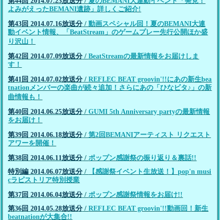
第44回 2014.07.23放送分
/
夏のBEMANI大連動イベント「発見！
よみがえったBEMANI遺跡」詳しくご紹介!
第43回 2014.07.16放送分
/
動画スペシャル回！夏のBEMANI大連
動イベント情報、「BeatStream」のゲームプレー先行公開ほか盛
り沢山！
第42回 2014.07.09放送分
/
BeatStreamの最新情報をお届けしま
す！
第41回 2014.07.02放送分
/
REFLEC BEAT groovin'!!にあの新生bea
tnationメンバーの楽曲が続々追加！さらにあの「ひなビタ♪」の新
曲情報も！
第40回 2014.06.25放送分
/
GUMI 5th Anniversary partyの最新情報
をお届け！
第39回 2014.06.18放送分
/
第2回BEMANIアーティスト リクエスト
アワーを開催！
第38回 2014.06.11放送分
/
ポップン感謝祭の振り返り＆裏話!!
特別編 2014.06.07放送分
/
【感謝祭イベント生放送！】pop'n musi
cラピストリア特別授業
第37回 2014.06.04放送分
/
ポップン感謝祭情報をお届け!!
第36回 2014.05.28放送分
/
REFLEC BEAT groovin'!!動画回！新生
beatnationが大集合!!