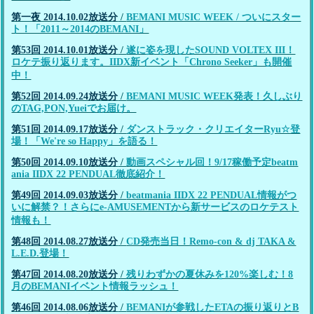
第一夜 2014.10.02放送分
/
BEMANI MUSIC WEEK / ついにスター
ト！「2011～2014のBEMANI」
第53回 2014.10.01放送分
/
遂に姿を現したSOUND VOLTEX III！
ロケテ振り返ります。IIDX新イベント「Chrono Seeker」も開催
中！
第52回 2014.09.24放送分
/
BEMANI MUSIC WEEK発表！久しぶり
のTAG,PON,Yueiでお届け。
第51回 2014.09.17放送分
/
ダンストラック・クリエイターRyu☆登
場！「We're so Happy」を語る！
第50回 2014.09.10放送分
/
動画スペシャル回！9/17稼働予定beatm
ania IIDX 22 PENDUAL徹底紹介！
第49回 2014.09.03放送分
/
beatmania IIDX 22 PENDUAL情報がつ
いに解禁？！さらにe-AMUSEMENTから新サービスのロケテスト
情報も！
第48回 2014.08.27放送分
/
CD発売当日！Remo-con & dj TAKA &
L.E.D.登場！
第47回 2014.08.20放送分
/
残りわずかの夏休みを120%楽しむ！8
月のBEMANIイベント情報ラッシュ！
第46回 2014.08.06放送分
/
BEMANIが参戦したETAの振り返りとB