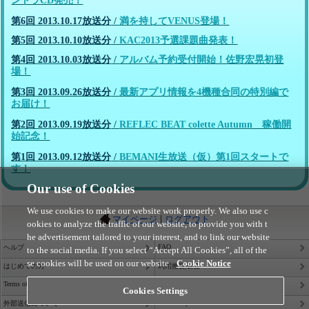
ントラCD発売！
第6回 2013.10.17放送分
/
満を持してVENUS登場！
第5回 2013.10.10放送分
/
KAC2013予選課題曲発表！
第4回 2013.10.03放送分
/
アルバム予約受付開始！佐野宏晃初登
場！
第3回 2013.09.26放送分
/
最新アプリ情報を4機種合同の特別編で
お届け！
第2回 2013.09.19放送分
/
REFLEC BEAT colette Autumn 稼働開
始記念！
第1回 2013.09.12放送分
/
BEMANI生放送（仮）第1回スタートで
す！
Our use of Cookies
We use cookies to make our website work properly. We also use c
|
マイページ
ログアウト
ookies to analyze the traffic of our website, to provide you with t
he advertisement tailored to your interest, and to link our website
FAQ
ヘルプ
to the social media. If you select “Accept All Cookies”, all of the
se cookies will be used on our website.
Cookie Notice
はじめての方
利用推奨環境
Terms of Service
Privacy Policy
Cookies Settings
Site Policy
外部送信について