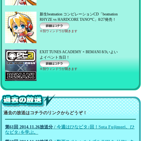
新生beatnation コンピレーションCD「beatnation
RHYZE vs HARDCORE TANO*C」8/27発売！
※別ウィンドウが開きます
詳細はコチラ
EXIT TUNES ACADEMY × BEMANI 8/3いよい
よイベント当日！
※別ウィンドウが開きます
詳細はコチラ
過去の放送！
過去の放送はコチラのリンクからどうぞ！
第61回 2014.11.26放送分
/
今週はひなビタ♪回！Sota Fujimori、ひ
なビタ♪を学ぶ。