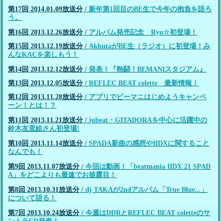
第17回 2014.01.09放送分
/
新年第1回目のBE生で今年の抱負を語ろ
う。
第16回 2013.12.26放送分
/
アルバム発売記念 Ryu☆初登場！
第15回 2013.12.19放送分
/
AkhutaがBE生（ラジオ）に初登場！み
んなKACを楽しもう！
第14回 2013.12.12放送分
/
発表！『熱闘！BEMANIスタジアム』
第13回 2013.12.05放送分
/
REFLEC BEAT colette 最新情報！
第12回 2013.11.28放送分
/
アプリでビーマニはじめようキャンペ
ーン！とは！？
第11回 2013.11.21放送分
/
jubeat・GITADORAを中心に活躍中の
鈴木友里絵さん初登場!
第10回 2013.11.14放送分
/
SPADA新曲の感想やIIDXに関すること
なんでも！
第9回 2013.11.07放送分
/
今回は動画！「beatmania IIDX 21 SPAD
A」をどこよりも最速でお披露目！
第8回 2013.10.31放送分
/
dj TAKAが2ndアルバム「True Blue...」
について語る！
第7回 2013.10.24放送分
/
今週はDDRとREFLEC BEAT coletteのサ