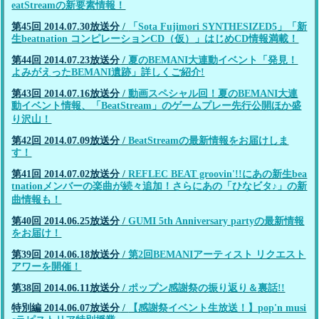
eatStreamの新要素情報！
第45回 2014.07.30放送分
/
「Sota Fujimori SYNTHESIZED5」「新
生beatnation コンピレーションCD（仮）」はじめCD情報満載！
第44回 2014.07.23放送分
/
夏のBEMANI大連動イベント「発見！
よみがえったBEMANI遺跡」詳しくご紹介!
第43回 2014.07.16放送分
/
動画スペシャル回！夏のBEMANI大連
動イベント情報、「BeatStream」のゲームプレー先行公開ほか盛
り沢山！
第42回 2014.07.09放送分
/
BeatStreamの最新情報をお届けしま
す！
第41回 2014.07.02放送分
/
REFLEC BEAT groovin'!!にあの新生bea
tnationメンバーの楽曲が続々追加！さらにあの「ひなビタ♪」の新
曲情報も！
第40回 2014.06.25放送分
/
GUMI 5th Anniversary partyの最新情報
をお届け！
第39回 2014.06.18放送分
/
第2回BEMANIアーティスト リクエスト
アワーを開催！
第38回 2014.06.11放送分
/
ポップン感謝祭の振り返り＆裏話!!
特別編 2014.06.07放送分
/
【感謝祭イベント生放送！】pop'n musi