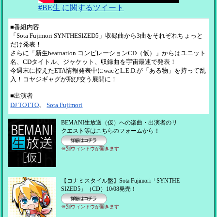
#BE生 に関するツイート
■番組内容
「Sota Fujimori SYNTHESIZED5」収録曲から3曲をそれぞれちょっと
だけ発表！
さらに「新生beatnation コンピレーションCD（仮）」からはユニット
名、CDタイトル、ジャケット、収録曲を宇宙最速で発表！
今週末に控えたETA情報発表中にwacとL.E.D.が「ある物」を持って乱
入！コヤジギャグが飛び交う展開に！
■出演者
、
DJ TOTTO
Sota Fujimori
BEMANI生放送（仮）への楽曲・出演者のリ
クエスト等はこちらのフォームから！
※別ウィンドウが開きます
詳細はコチラ
【コナミスタイル盤】Sota Fujimori「SYNTHE
SIZED5」（CD）10/08発売！
※別ウィンドウが開きます
詳細はコチラ