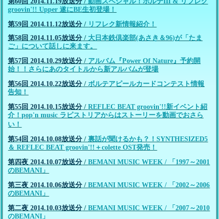
第60回 2014.11.19放送分
/
動画スペシャル！ボルテIII & リフレク
groovin'!! Upper 遂にBE生初登場！
第59回 2014.11.12放送分
/
リフレク新情報紹介！
第58回 2014.11.05放送分
/
大日本鉄倶楽部(あさき＆96)が「たま
ご」について話しに来ます。
第57回 2014.10.29放送分
/
アルバム『Power Of Nature』予約開
始！！さらにあのタイトルから新アルバムが登場
第56回 2014.10.22放送分
/
ボルテアピールカードコンテスト情報
告知！
第55回 2014.10.15放送分
/
REFLEC BEAT groovin'!!新イベント紹
介！pop'n music ラピストリアからはストーリーを動画でおさら
い！
第54回 2014.10.08放送分
/
裏話が聞けるかも？！SYNTHESIZED5
＆ REFLEC BEAT groovin'!!＋colette OST発売！
第四夜 2014.10.07放送分
/
BEMANI MUSIC WEEK / 「1997～2001
のBEMANI」
第三夜 2014.10.06放送分
/
BEMANI MUSIC WEEK / 「2002～2006
のBEMANI」
第二夜 2014.10.03放送分
/
BEMANI MUSIC WEEK / 「2007～2010
のBEMANI」