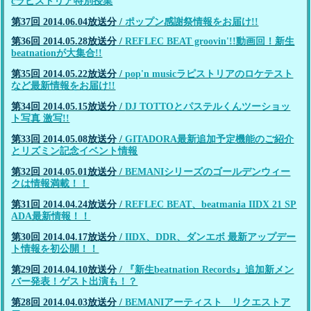
cラピストリア特別授業
第37回 2014.06.04放送分
/
ポップン感謝祭情報をお届け!!
第36回 2014.05.28放送分
/
REFLEC BEAT groovin'!!動画回！新生
beatnationが大集合!!
第35回 2014.05.22放送分
/
pop'n musicラピストリアのロケテスト
など最新情報をお届け!!
第34回 2014.05.15放送分
/
DJ TOTTOとパステルくんツーショッ
ト写真 激写!!
第33回 2014.05.08放送分
/
GITADORA最新追加予定機能のご紹介
とリズミン記念イベント情報
第32回 2014.05.01放送分
/
BEMANIシリーズのゴールデンウィー
クは情報満載！！
第31回 2014.04.24放送分
/
REFLEC BEAT、beatmania IIDX 21 SP
ADA最新情報！！
第30回 2014.04.17放送分
/
IIDX、DDR、ダンエボ 最新アップデー
ト情報を初公開！！
第29回 2014.04.10放送分
/
『新生beatnation Records』追加新メン
バー発表！ゲスト出演も！？
第28回 2014.04.03放送分
/
BEMANIアーティスト リクエストア