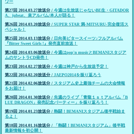
ワー
第27回 2014.03.27放送分
/
今週は生放送じゃないBE生・GITADOR
A、jubeat、泉アルバム/本人が語る！
第26回 2014.03.20放送分
/
SUPER STAR 満-MITSURU-完全復活ス
ペシャル！
第25回 2014.03.13放送分
/
日向美ビタースイーツ♪フルアルバム
『Bitter Sweet Girls !』発売直前放送！
第24回 2014.03.06放送分
/
今週はpop'n musicとBEMANIスタジア
ムのサントラCD発売！
第23回 2014.02.27放送分
/
今週は神戸から生放送予定！
第22回 2014.02.20放送分
/
JAEPO2014を振り返ろう
第21回 2014.02.06放送分
/
スタジアム史上最強チームの大会情報
をお届け！
第20回 2014.01.30放送分
/
先週のライブ「青龍１ｓｔアルバム「B
LUE DRAGON」発売記念パーティー」を振り返ろう！
第19回 2014.01.23放送分
/
熱闘！BEMANIスタジアム後半戦始ま
るよ！
第18回 2014.01.16放送分
/
「熱闘！BEMANIスタジアム」後半戦
最新情報を初公開！