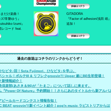
詳細はコチラ
cerいまだけ楽曲！
GITADORA
ズ/常磐ゆう』
『Factor of adhesion/浅田 靖
utsuhiko Izumi』
追加！
コード feat.
詳細はコチラ
過去の放送はコチラのリンクからどうぞ！
なビタ♪回！Sota Fujimori、ひなビタ♪を学ぶ。
シャル！ボルテIII & リフレクgroovin'!! Upper 遂にBE生初登場！
ク新情報紹介！
鉄倶楽部(あさき＆96)が「たまご」について話しに来ます。
『Power Of Nature』予約開始！！さらにあのタイトルから新アルバ
アピールカードコンテスト情報告知！
C BEAT groovin'!!新イベント紹介！pop'n music ラピストリアからは