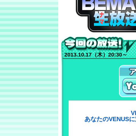
BEMANI 生放送（仮）
2013.10.17（木）20:30～
今回の放送！
YouT
あなたのVENUS