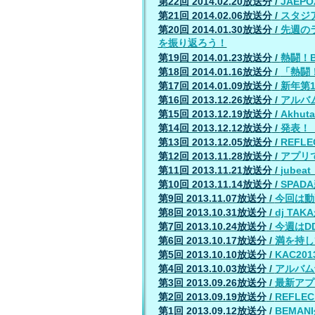
第22回 2014.02.20放送分
/
JAEP
第21回 2014.02.06放送分
/
スタジ
第20回 2014.01.30放送分
/
先週の
を振り返ろう！
第19回 2014.01.23放送分
/
熱闘！
第18回 2014.01.16放送分
/
「熱闘
第17回 2014.01.09放送分
/
新年第
第16回 2013.12.26放送分
/
アルバ
第15回 2013.12.19放送分
/
Akhu
第14回 2013.12.12放送分
/
発表！
第13回 2013.12.05放送分
/
REFLE
第12回 2013.11.28放送分
/
アプリ
第11回 2013.11.21放送分
/
jube
第10回 2013.11.14放送分
/
SPAD
第9回 2013.11.07放送分
/
今回は動画
第8回 2013.10.31放送分
/
dj TA
第7回 2013.10.24放送分
/
今週はDD
第6回 2013.10.17放送分
/
満を持し
第5回 2013.10.10放送分
/
KAC2
第4回 2013.10.03放送分
/
アルバム
第3回 2013.09.26放送分
/
最新アプ
第2回 2013.09.19放送分
/
REFLEC
第1回 2013.09.12放送分
/
BEMA