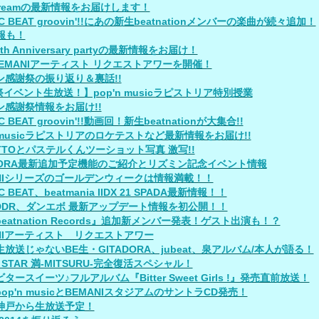
Streamの最新情報をお届けします！
C BEAT groovin'!!にあの新生beatnationメンバーの楽曲が続々追加！
報も！
5th Anniversary partyの最新情報をお届け！
BEMANIアーティスト リクエストアワーを開催！
ン感謝祭の振り返り＆裏話!!
イベント生放送！】pop'n musicラピストリア特別授業
ン感謝祭情報をお届け!!
C BEAT groovin'!!動画回！新生beatnationが大集合!!
n musicラピストリアのロケテストなど最新情報をお届け!!
OTTOとパステルくんツーショット写真 激写!!
ADORA最新追加予定機能のご紹介とリズミン記念イベント情報
ANIシリーズのゴールデンウィークは情報満載！！
C BEAT、beatmania IIDX 21 SPADA最新情報！！
、DDR、ダンエボ 最新アップデート情報を初公開！！
eatnation Records』追加新メンバー発表！ゲスト出演も！？
ANIアーティスト リクエストアワー
放送じゃないBE生・GITADORA、jubeat、泉アルバム/本人が語る！
R STAR 満-MITSURU-完全復活スペシャル！
タースイーツ♪フルアルバム『Bitter Sweet Girls !』発売直前放送！
op'n musicとBEMANIスタジアムのサントラCD発売！
神戸から生放送予定！