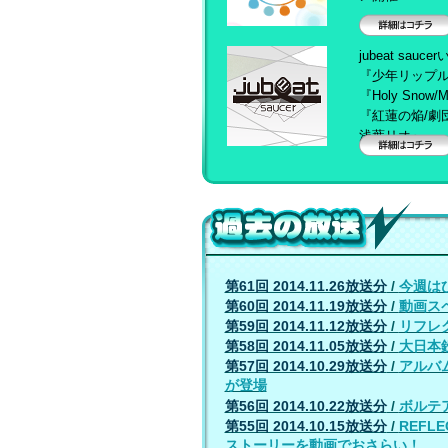
詳細はコチラ
jubeat sau
『少年リップル
『Holy Snow/M
『紅蓮の焔/劇団レ
浅葉リオ』
詳細はコチラ
過去の放送！
第61回 2014.11.26放送分
/
今週はひ
第60回 2014.11.19放送分
/
動画スペ
第59回 2014.11.12放送分
/
リフレ
第58回 2014.11.05放送分
/
大日本
第57回 2014.10.29放送分
/
アルバム
が登場
第56回 2014.10.22放送分
/
ボルテ
第55回 2014.10.15放送分
/
REFLE
ストーリーを動画でおさらい！