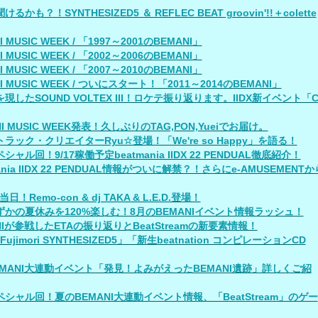
るかも？！SYNTHESIZED5 ＆ REFLEC BEAT groovin'!!＋colette
I MUSIC WEEK / 「1997～2001のBEMANI」
I MUSIC WEEK / 「2002～2006のBEMANI」
I MUSIC WEEK / 「2007～2010のBEMANI」
I MUSIC WEEK / ついにスタート！「2011～2014のBEMANI」
現したSOUND VOLTEX III！ロケテ振り返ります。IIDX新イベント「
NI MUSIC WEEK発表！久しぶりのTAG,PON,Yueiでお届け。
ラック・クリエイターRyu☆登場！「We're so Happy」を語る！
シャル回！9/17稼働予定beatmania IIDX 22 PENDUAL徹底紹介！
mania IIDX 22 PENDUAL情報がついに解禁？！さらにe-AMUSEMENTか
日！Remo-con & dj TAKA & L.E.D.登場！
ずかの夏休みを120%楽しむ！8月のBEMANIイベント情報ラッシュ！
NIが参戦したETAの振り返りとBeatStreamの新要素情報！
 Fujimori SYNTHESIZED5」「新生beatnation コンピレーションCD
EMANI大連動イベント「発見！よみがえったBEMANI遺跡」詳しくご紹
シャル回！夏のBEMANI大連動イベント情報、「BeatStream」のゲー