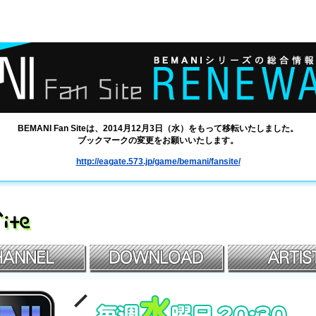
BEMANI Fan Siteは、2014月12月3日（水）をもって移転いたしました。
ブックマークの変更をお願いいたします。
http://eagate.573.jp/game/bemani/fansite/