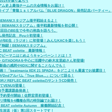
O2014を振り返ろう
アム史上最強チームの大会情報をお届け！
ライブ「青龍１ｓｔアルバム「BLUE DRAGON」発売記念パーティー」
BEMANIスタジアム後半戦始まるよ！
！BEMANIスタジアム」後半戦最新情報を初公開！
1回目のBE生で今年の抱負を語ろう。
ム発売記念 Ryu☆初登場！
taがBE生（ラジオ）に初登場！みんなKACを楽しもう！
『熱闘！BEMANIスタジアム』
C BEAT colette 最新情報！
でビーマニはじめようキャンペーン！とは！？
at・GITADORAを中心に活躍中の鈴木友里絵さん初登場!
A新曲の感想やIIDXに関することなんでも！
！「beatmania IIDX 21 SPADA」をどこよりも最速でお披露目！
KAが2ndアルバム「True Blue...」について語る！
RとREFLEC BEAT coletteのサントラCD発売！
てVENUS登場！
013予選課題曲発表！
予約受付開始！佐野宏晃初登場！
リ情報を4機種合同の特別編でお届け！
 BEAT colette Autumn 稼働開始記念！
NI生放送（仮）第1回スタートです！