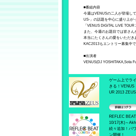
■番組内容
今週はVENUSの二人が登場して、REFLE
US-」の話題を中心に盛り上が
「VENUS DiGiTAL LiVE
また、今週のお題目では皆さんか
本当にたくさんの愛をいただき
KAC2013もエントリー募集
■出演者
VENUS(DJ YOSHITAKA,Sota Fuj
ゲーム上でラ
きる！VENUS Di
UR 2013 ZEUS
詳細はコチラ
REFLEC BEAT 
10/17(木)～A
続々追加！パ
ン開催！