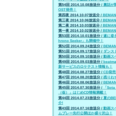
第54回 2014.10.08放送分
/
裏話が聞け
OST発売！
第四夜 2014.10.07放送分
/
BEMAN
第三夜 2014.10.06放送分
/
BEMAN
第二夜 2014.10.03放送分
/
BEMAN
第一夜 2014.10.02放送分
/
BEMAN
第53回 2014.10.01放送分
/
遂に姿を
hrono Seeker」も開催中！
第52回 2014.09.24放送分
/
BEMA
第51回 2014.09.17放送分
/
ダンスト
第50回 2014.09.10放送分
/
動画スペ
第49回 2014.09.03放送分
/
beat
新サービスのロケテスト情報も！
第48回 2014.08.27放送分
/
CD発売当
第47回 2014.08.20放送分
/
残りわ
第46回 2014.08.06放送分
/
BEMA
第45回 2014.07.30放送分
/
「Sota
（仮）」はじめCD情報満載！
第44回 2014.07.23放送分
/
夏のB
介!
第43回 2014.07.16放送分
/
動画スペ
ムプレー先行公開ほか盛り沢山！