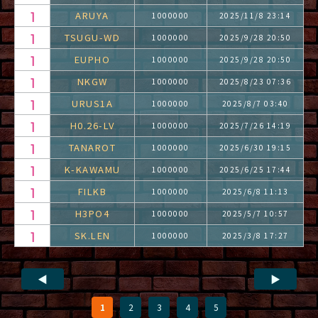
ARUYA
1000000
2025/11/8 23:14
TSUGU-WD
1000000
2025/9/28 20:50
EUPHO
1000000
2025/9/28 20:50
NKGW
1000000
2025/8/23 07:36
URUS1A
1000000
2025/8/7 03:40
H0.26-LV
1000000
2025/7/26 14:19
TANAROT
1000000
2025/6/30 19:15
K-KAWAMU
1000000
2025/6/25 17:44
FILKB
1000000
2025/6/8 11:13
H3PO4
1000000
2025/5/7 10:57
SK.LEN
1000000
2025/3/8 17:27
◀
▶
1
2
3
4
5