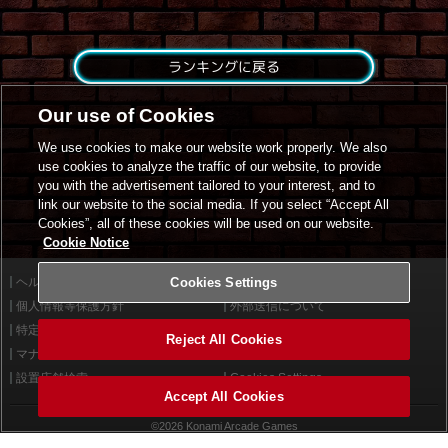
ランキングに戻る
Our use of Cookies
We use cookies to make our website work properly. We also
use cookies to analyze the traffic of our website, to provide
you with the advertisement tailored to your interest, and to
link our website to the social media. If you select “Accept All
Cookies”, all of these cookies will be used on our website.
Cookie Notice
ヘルプ
Cookies Settings
利用規約
個人情報等保護方針
外部送信について
特定商取引法に基づく表示
サイトポリシー
Reject All Cookies
マナー＆ルール
お問い合わせ
設置店舗検索
Cookies Settings
Accept All Cookies
©2026 Konami Arcade Games