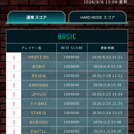
2026/8/6 12:00 更新
プレイヤー名
BEST SCORE
更新時間
PRETZ.RS
1000000
2026/6/22 21:22
BOBO
1000000
2026/4/4 01:19
RAVEN
1000000
2026/3/28 12:52
ANNINNA
1000000
2026/3/6 15:34
JPFUO
1000000
2026/2/25 14:24
Y.Y-BMX
1000000
2026/2/20 22:36
STAR21
1000000
2026/2/14 12:15
BOBODU
1000000
2026/2/3 21:48
DIKI*LL
1000000
2026/1/3 09:50