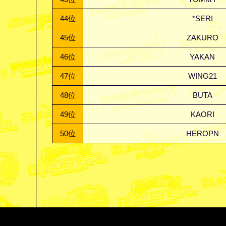
44
位
*SERI
45
位
ZAKURO
46
位
YAKAN
47
位
WING21
48
位
BUTA
49
位
KAORI
50
位
HEROPN