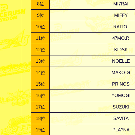
8
位
MI7RAI
9
位
MIFFY
10
位
RAITO.
11
位
47MO.R
12
位
KIDSK
13
位
NOELLE
14
位
MAKO-G
15
位
PRINGS
16
位
YOMOGI
17
位
SUZUKI
18
位
SAVITA
19
位
PLA?NA