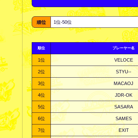
順位
順位
プレーヤー名
1
位
VELOCE
2
位
STYU--
3
位
MACAOJ
4
位
JDR-OK
5
位
SASARA
6
位
SAMES
7
位
EXIT