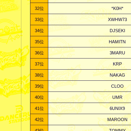
32
位
*K0H*
33
位
XWHW73
34
位
DJSEKI
35
位
HAMITN
36
位
3MARU
37
位
KRP
38
位
NAKAG
39
位
CLOO
40
位
UMR
41
位
6UNIX9
42
位
MAROON
43
位
TOMMY