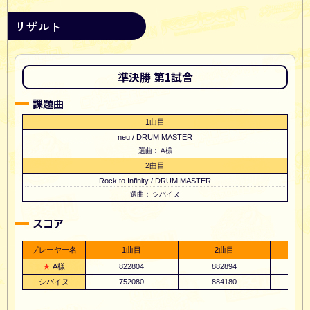
リザルト
準決勝 第1試合
課題曲
1曲目
neu / DRUM MASTER
A様
2曲目
Rock to Infinity / DRUM MASTER
シバイヌ
スコア
プレーヤー名
1曲目
2曲目
A様
822804
882894
1
シバイヌ
752080
884180
1