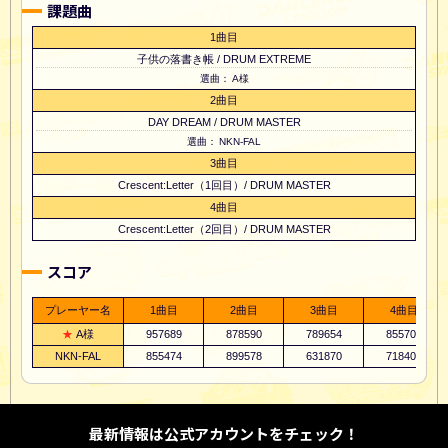
課題曲
1曲目
子供の落書き帳 / DRUM EXTREME
A様
2曲目
DAY DREAM / DRUM MASTER
NKN-FAL
3曲目
Crescent:Letter（1回目）/ DRUM MASTER
4曲目
Crescent:Letter（2回目）/ DRUM MASTER
スコア
プレーヤー名
1曲目
2曲目
3曲目
4曲目
A様
957689
878590
789654
855706
NKN-FAL
855474
899578
631870
718404
最新情報は公式アカウントをチェック！