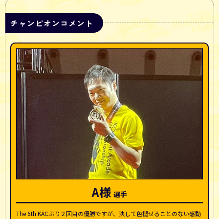
チャンピオンコメント
決勝ラウンド
KAC後夜祭
A様
楽曲紹介
The 6th KACぶり２回目の優勝ですが、決して色褪せることのない感動