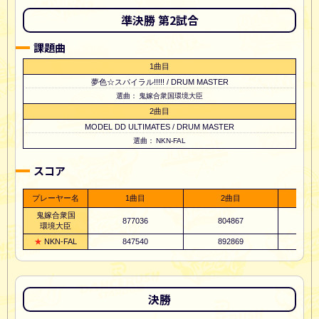
準決勝 第2試合
課題曲
1曲目
夢色☆スパイラル!!!!! / DRUM MASTER
鬼嫁合衆国環境大臣
2曲目
MODEL DD ULTIMATES / DRUM MASTER
NKN-FAL
スコア
プレーヤー名
1曲目
2曲目
鬼嫁合衆国
877036
804867
1
環境大臣
NKN-FAL
847540
892869
1
決勝