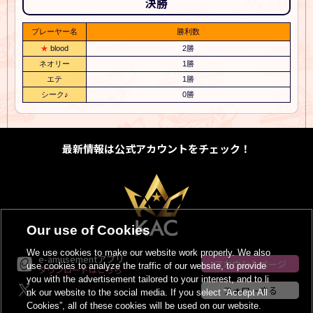
決勝
プレーヤー名
勝利数
blood
2勝
ネオリー
1勝
エテ
1勝
シーク♪
0勝
最新情報は公式アカウントをチェック！
Our use of Cookies
We use cookies to make our website work properly. We also
e-amusementアプリ
アカウントページ
use cookies to analyze the traffic of our website, to provide
ダウンロードはこちら
you with the advertisement tailored to your interest, and to li
フォローする
nk our website to the social media. If you select “Accept All
Cookies”, all of these cookies will be used on our website.