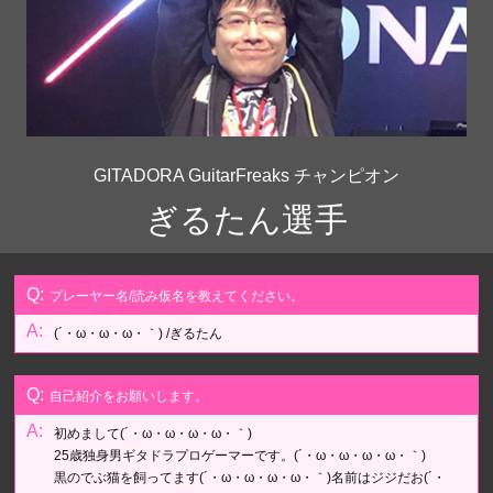
GITADORA GuitarFreaks チャンピオン
ぎるたん選手
プレーヤー名/読み仮名を教えてください。
(´・ω・ω・ω・｀) /ぎるたん
自己紹介をお願いします。
初めまして(´・ω・ω・ω・ω・｀)
25歳独身男ギタドラプロゲーマーです。(´・ω・ω・ω・ω・｀)
黒のでぶ猫を飼ってます(´・ω・ω・ω・ω・｀)名前はジジだお(´・