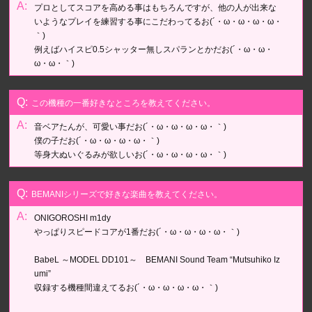
プロとしてスコアを高める事はもちろんですが、他の人が出来な
いようなプレイを練習する事にこだわってるお(´・ω・ω・ω・ω・
｀)
例えばハイスピ0.5シャッター無しスパランとかだお(´・ω・ω・
ω・ω・｀)
この機種の一番好きなところを教えてください。
音ベアたんが、可愛い事だお(´・ω・ω・ω・ω・｀)
僕の子だお(´・ω・ω・ω・ω・｀)
等身大ぬいぐるみが欲しいお(´・ω・ω・ω・ω・｀)
BEMANIシリーズで好きな楽曲を教えてください。
ONIGOROSHI m1dy
やっぱりスピードコアが1番だお(´・ω・ω・ω・ω・｀)
BabeL ～MODEL DD101～ BEMANI Sound Team “Mutsuhiko Iz
umi”
収録する機種間違えてるお(´・ω・ω・ω・ω・｀)