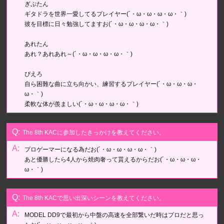
ぎぷたん
ギタドラを世界一愛してるプレイヤー(´・ω・ω・ω・ω・｀)
彼を目標に日々勉強してますお(´・ω・ω・ω・ω・｀)
あれたん
あれ？あれあれ～(´・ω・ω・ω・ω・｀)
ぴえろ
自ら困難な曲に立ち向かい、練習するプレイヤー(´・ω・ω・ω・
ω・｀)
柔軟な体が羨ましい(´・ω・ω・ω・ω・｀)
The 8th KACに参加したきっかけを教えてください。
プロゲーマーになる為だお(´・ω・ω・ω・ω・｀)
あと優勝したら4人から焼肉奢って貰えるからだお(´・ω・ω・ω・
ω・｀)
The 8th KACで思い出深いシーンを教えてください。
MODEL DD9で最初から中盤の高速を全部繋いだ時はプロだと思っ