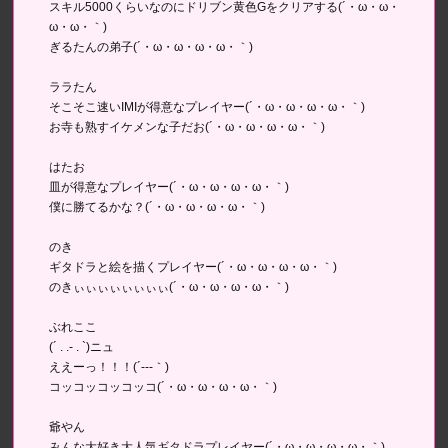
スキル5000くらいなのにドリブン黄色Gをクリアする(´・ω・ω・
ω・ω・｀)
ぎるたんの弟子(´・ω・ω・ω・ω・｀)
ララたん
そこそこ速いIMIが得意なプレイヤー(´・ω・ω・ω・ω・｀)
お寺も熟すイケメンな子だお(´・ω・ω・ω・ω・｀)
はたお
皿が得意なプレイヤー(´・ω・ω・ω・ω・｀)
僕に勝てるかな？(´・ω・ω・ω・ω・｀)
のき
ギタドラと絵を描くプレイヤー(´・ω・ω・ω・ω・｀)
のきぃぃぃぃぃぃぃぃ(´・ω・ω・ω・ω・｀)
ぶれここ
(´ . .- . `)ニュ
ええーっ！！！(´---｀)
コッコッコッコッコ(´・ω・ω・ω・ω・｀)
爺やん
みんな大好き大人気ギタドラプレイヤー(´・ω・ω・ω・ω・｀)