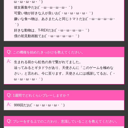
ω・ω・ω・ω・｀)
彼女募集中だお(´・ω・ω・ω・ω・｀)
可愛い物が好きな人が良いお(´・ω・ω・ω・ω・｀)
嫌いな食べ物は、あさまたんと同じトマトだお(´・ω・ω・ω・ω・
｀)
好きな動物は、T-REXだお(´・ω・ω・ω・ω・｀)
僕の初見動画観てお(´・ω・ω・ω・ω・｀)
この機種を始めたきっかけを教えてください。
生まれる前から虹色の糸で繋がれてました。
辿ってみるとギタドラがあり、天使さんに「このゲームを極めな
さい」と言われ、今に至ります。天使さんには感謝してるお。(´・
ω・ω・ω・ω・｀)
1週間でどれくらいプレーしますか？
999回だお(´・ω・ω・ω・ω・｀)
プレーをする上でのこだわり、意識していることを教えてください。