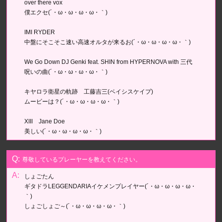
over there vox
僕エクセ(´・ω・ω・ω・ω・｀)
IMI RYDER
中盤にそこそこ速い高速オルタが来るお(´・ω・ω・ω・ω・｀)
We Go Down DJ Genki feat. SHIN from HYPERNOVA with 三代
呪いの曲(´・ω・ω・ω・ω・｀)
キヤロラ衛星の軌跡 工藤吉三(ベイシスケイプ)
ムービーは？(´・ω・ω・ω・ω・｀)
XIII Jane Doe
美しい(´・ω・ω・ω・ω・｀)
尊敬しているプレーヤーを教えてください。
しょごたん
ギタドラLEGGENDARIAイケメンプレイヤー(´・ω・ω・ω・ω・
｀)
しょごしょご～(´・ω・ω・ω・ω・｀)