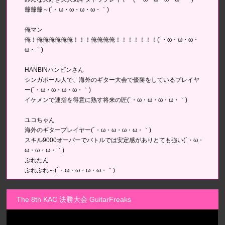
爺爺爺～(´・ω・ω・ω・ω・｀)
俺マン
俺！俺俺俺俺俺俺！！！俺俺俺俺！！！！！！！(´・ω・ω・ω・
ω・｀)
HANBINハンビンさん
シンガポール人で、海外のギター大会で優勝をしているプレイヤ
ー(´・ω・ω・ω・ω・｀)
イケメンで運指を得意に熟す将来の匠(´・ω・ω・ω・ω・｀)
ユコちゃん
海外のギタープレイヤー(´・ω・ω・ω・ω・｀)
スキル9000オーバーでバトルでは安定感がありとても強い(´・ω・
ω・ω・ω・｀)
ぷれたん
ぷれぷれ～(´・ω・ω・ω・ω・｀)
The 8th KAC 決勝大会 GuitarFreaks