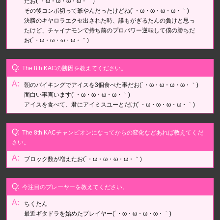
たお(´・ω・ω・ω・ω・｀)
その後コンボ切って爺やんだったけどね(´・ω・ω・ω・ω・｀)
決勝のキヤロラエクセ出された時、誰もがぎるたんの負けと思っ
たけど、チャイナモンで持ち前のプロパワー逆転して僕の勝ちだ
お(´・ω・ω・ω・ω・｀)
The 8th KACの勝因を教えてください。
朝のバイキングでアイスを3個食べた事だお(´・ω・ω・ω・ω・｀)
面白い事言います(´・ω・ω・ω・ω・｀)
アイスを食べて、君にアイミスユーとだけ(´・ω・ω・ω・ω・｀)
The 8th KACチャンピオンになってからの変化などあれば教えてくだ
さい。
ブロック数が増えたお(´・ω・ω・ω・ω・｀)
今注目のプレーヤーを教えてください。
ちくたん
最近ギタドラを始めたプレイヤー(´・ω・ω・ω・ω・｀)