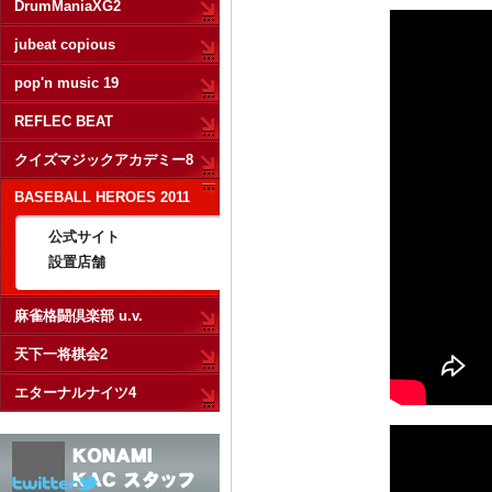
DrumManiaXG2
jubeat copious
pop'n music 19
REFLEC BEAT
クイズマジックアカデミー8
BASEBALL HEROES 2011
公式サイト
設置店舗
麻雀格闘倶楽部 u.v.
天下一将棋会2
エターナルナイツ4