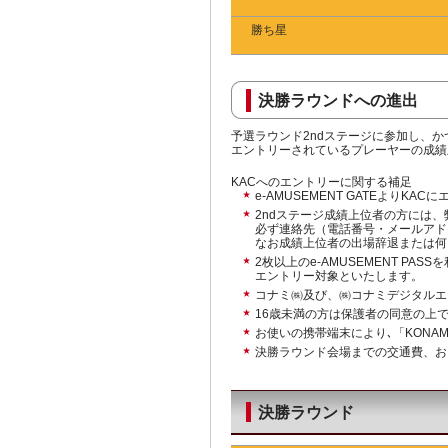
勝ち星
決勝ラウンドへの進出
予選ラウンド2ndステージに参加し、かつe-AMUS
エントリーされているプレーヤーの成績
KACへのエントリーに関する補足
e-AMUSEMENT GATEよりK
2ndステージ成績上位者の方には
必ず連絡先（電話番号・メールアド
なお成績上位者の出場辞退または何
2枚以上のe-AMUSEMENT P
エントリー対象といたします。
コナミ㈱及び、㈱コナミデジタルエ
16歳未満の方は保護者の同意の上
お使いの携帯端末により､「KONAMI A
決勝ラウンド会場までの交通費、お
決勝ラウンド