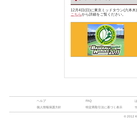
12月4日(日)に東京ミッドタウン(六
こちら
から詳細をご覧ください。
ヘルプ
FAQ
個人情報保護方針
特定商取引法に基づく表示
© 2012 K