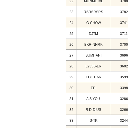
22
MUNMETAL
3788
23
RSRSRSRS
3782
24
G-CHOW
3741
25
DJTM
3711
26
BKR-NHRK
3700
27
SUMITANI
3696
28
L235S-LR
3602
29
117CHAN
3599
30
EPI
3398
31
A.S.YOU.
3286
32
R.D-DIUS
3266
33
S-TK
3244