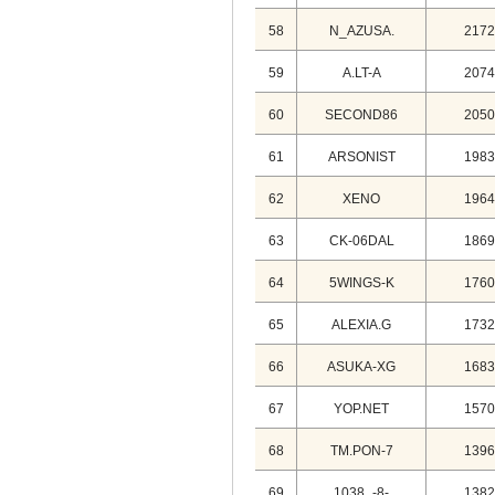
58
N_AZUSA.
2172
59
A.LT-A
2074
60
SECOND86
2050
61
ARSONIST
1983
62
XENO
1964
63
CK-06DAL
1869
64
5WINGS-K
1760
65
ALEXIA.G
1732
66
ASUKA-XG
1683
67
YOP.NET
1570
68
TM.PON-7
1396
69
1038_-8-
1382