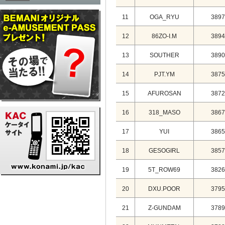
11
OGA_RYU
3897
12
86ZO-I.M
3894
13
SOUTHER
3890
14
PJT.YM
3875
15
AFUROSAN
3872
16
318_MASO
3867
17
YUI
3865
18
GESOGIRL
3857
19
5T_ROW69
3826
20
DXU.POOR
3795
21
Z-GUNDAM
3789