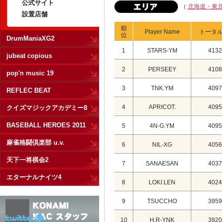
公式サイト
（
北海道・東
設置店舗
順
Player Name
トータ
位
DrumManiaXG2
1
STARS-YM
4132
jubeat copious
2
PERSEEY
4108
pop'n music 19
3
TNK.YM
4097
REFLEC BEAT
4
APRICOT.
4095
クイズマジックアカデミー8
BASEBALL HEROES 2011
5
4N-G.YM
4095
麻雀格闘倶楽部 u.v.
6
NIL-XG
4056
天下一将棋会2
7
SANAESAN
4037
エターナルナイツ4
8
LOKI.LEN
4024
9
TSUCCHO
3959
10
H.R-YNK
3920