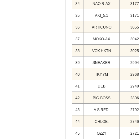
34
NAO.R-AX
3177
35
AKI_5.1
3171
36
ARTICUNO
3055
37
MOKO-AX
3042
38
VOX.HKTN
3025
39
SNEAKER
2994
40
TKY.YM
2968
41
DEB
2940
42
BIG-BOSS
2806
43
A.S.RED.
2792
44
CHLOE.
2746
45
OZZY
2721