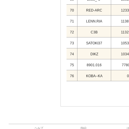
70
RED-ARC
1233
71
LENN.RIA
1138
72
C3B
1132
73
SATOKI37
1053
74
DIKZ
1034
75
8901.016
778
76
KOBA--KA
0
ヘルプ
FAQ