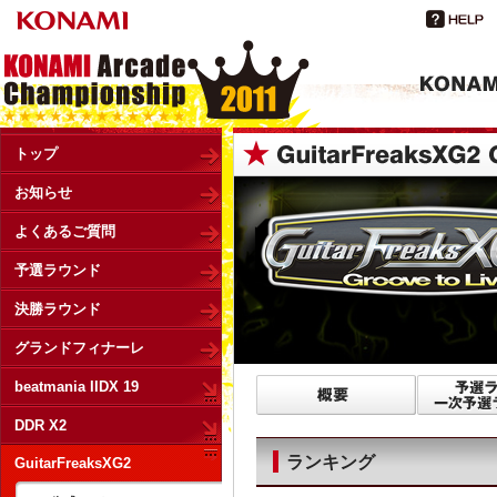
トップ
お知らせ
よくあるご質問
予選ラウンド
決勝ラウンド
グランドフィナーレ
beatmania IIDX 19
DDR X2
ランキング
GuitarFreaksXG2