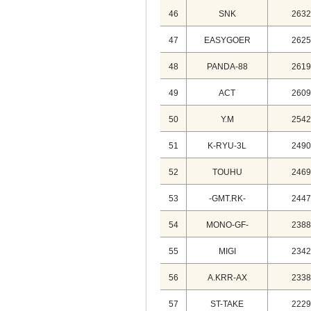
46
SNK
2632
47
EASYGOER
2625
48
PANDA-88
2619
49
ACT
2609
50
Y.M
2542
51
K-RYU-3L
2490
52
TOUHU
2469
53
-GMT.RK-
2447
54
MONO-GF-
2388
55
MIGI
2342
56
A.KRR-AX
2338
57
ST-TAKE
2229