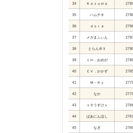
34
Ｋａｚｕｍａ
279
35
ハムチキ
279
36
ｄｏｒａ
279
37
メガまふぃん
279
38
とらん＠Ｘ
279
39
ｃｍ．おめが
278
40
ＣＶ．かかず
278
41
Ｍ－Ｋｙ
277
42
なか
277
43
ｘそうすけｘ
276
44
ばあにんほし
276
45
なぎ
276