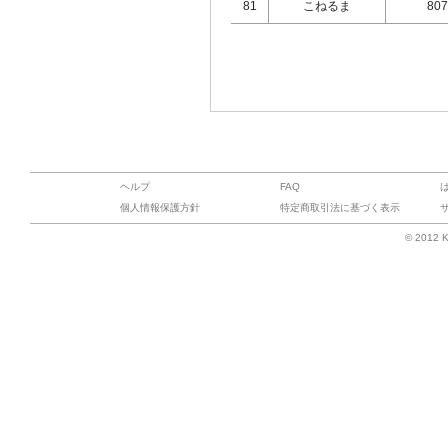
81
こねるま
807
ヘルプ
FAQ
個人情報保護方針
特定商取引法に基づく表示
© 2012 K