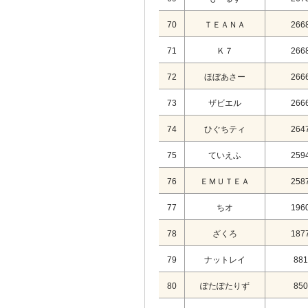
70
ＴＥＡＮＡ
266
71
Ｋ７
266
72
ほぼあさー
266
73
ザビエル
266
74
ひぐちティ
264
75
ていえふ
259
76
ＥＭＵＴＥＡ
258
77
ちオ
196
78
ざくろ
187
79
ナットレイ
881
80
ぽたぽたりず
850