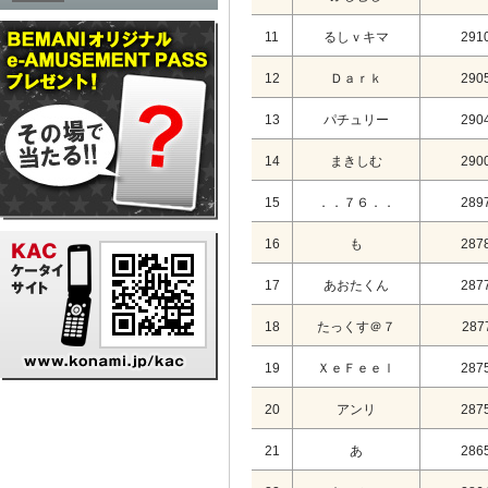
11
るしｖキマ
291
12
Ｄａｒｋ
290
13
パチュリー
290
14
まきしむ
290
15
．．７６．．
289
16
も
287
17
あおたくん
287
18
たっくす＠７
287
19
ＸｅＦｅｅｌ
287
20
アンリ
287
21
あ
286