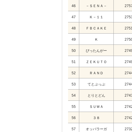
46
－ＳＥＮＡ－
275
47
Ｋ－１１
275
48
ＦＢＣＡＫＥ
275
49
Ｋ
275
50
ぴったんがー
274
51
ＺＥＫＵＴＯ
274
52
ＲＡＮＤ
274
53
てとぷっぷ
274
54
とりとどん
274
55
ＳＵＷＡ
274
56
３８
274
57
オッパラーガ
273