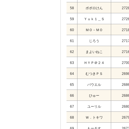
58
ポポロけん
272
59
Ｙｕｋ１＿Ｓ
272
60
ＭＯ－ＭＯ
271
61
じろう
271
62
まよいねこ
271
63
ＨＹＰ＠２４
270
64
むつきＰＳ
269
65
バウエル
268
66
ひゅー
268
67
ユーリル
268
68
Ｗ．トキワ
267
69
もーるす
267