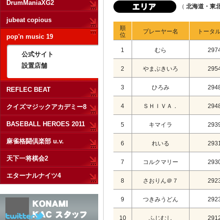
DrumManiaXG2
（
北海道・東
jubeat copious
順
プレーヤー名
トータ
位
pop'n music 19
1
むら
297
公式サイト
設置店舗
2
やまぶきいろ
295
3
ひろみ
294
REFLEC BEAT
4
ＳＨＩＶＡ．
294
クイズマジックアカデミー8
BASEBALL HEROES 2011
5
キマイラ
293
麻雀格闘倶楽部 u.v.
6
れいる
293
天下一将棋会2
7
コルクマリー
293
エターナルナイツ4
8
さおりん＠７
292
9
つきみうどん
292
10
ふじむし
291