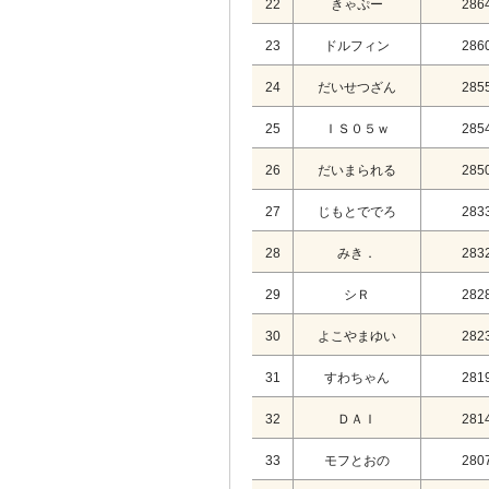
22
きゃぷー
286
23
ドルフィン
286
24
だいせつざん
285
25
ＩＳ０５ｗ
285
26
だいまられる
285
27
じもとででろ
283
28
みき．
283
29
シＲ
282
30
よこやまゆい
282
31
すわちゃん
281
32
ＤＡＩ
281
33
モフとおの
280