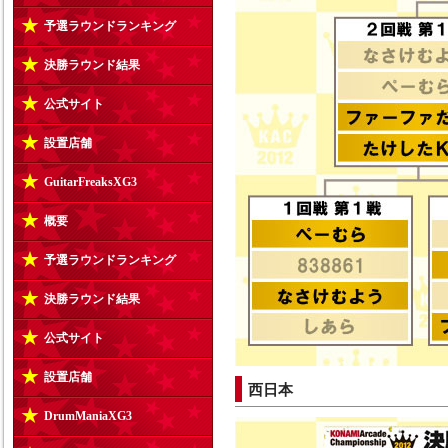
予選ラウンドランキング
決勝ラウンド結果
公式サイト
設置店舗
GuitarFreaksXG3
概要
予選ラウンドランキング
決勝ラウンド結果
公式サイト
設置店舗
西日本
DrumManiaXG3