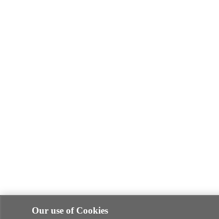
Our use of Cookies