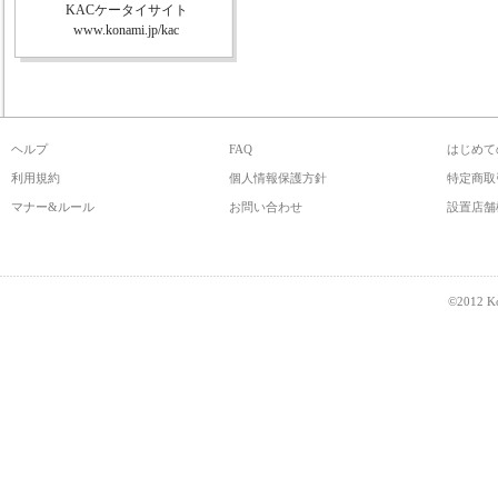
KACケータイサイト
www.konami.jp/kac
ヘルプ
FAQ
はじめて
利用規約
個人情報保護方針
特定商取
マナー&ルール
お問い合わせ
設置店舗
©2012 Ko