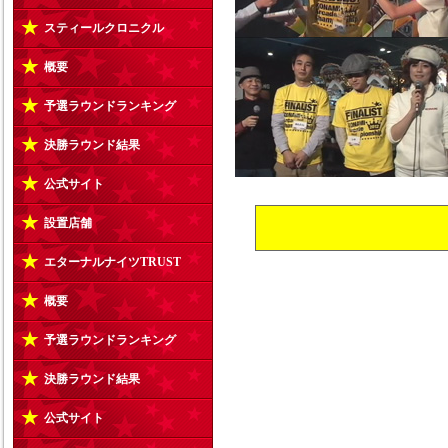
スティールクロニクル
概要
予選ラウンドランキング
決勝ラウンド結果
公式サイト
設置店舗
エターナルナイツTRUST
概要
予選ラウンドランキング
決勝ラウンド結果
公式サイト