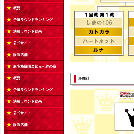
概要
予選ラウンドランキング
決勝ラウンド結果
公式サイト
設置店舗
麻雀格闘倶楽部 u.v. 絆の章
概要
決勝戦
予選ラウンドランキング
決勝ラウンド結果
公式サイト
設置店舗