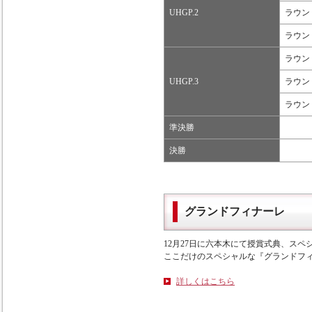
UHGP.2
ラウン
ラウン
ラウン
UHGP.3
ラウン
ラウン
準決勝
決勝
グランドフィナーレ
12月27日に六本木にて授賞式典、ス
ここだけのスペシャルな『グランドフ
詳しくはこちら