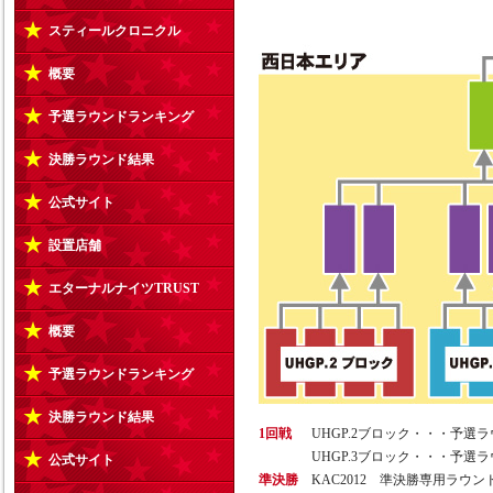
スティールクロニクル
概要
予選ラウンドランキング
決勝ラウンド結果
公式サイト
設置店舗
エターナルナイツTRUST
概要
予選ラウンドランキング
決勝ラウンド結果
1回戦
UHGP.2ブロック・・・予選
UHGP.3ブロック・・・予選
公式サイト
準決勝
KAC2012 準決勝専用ラウ