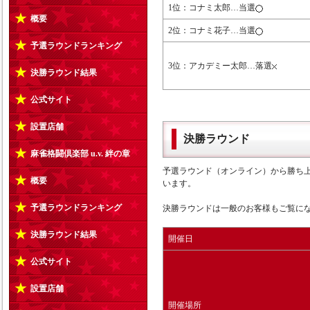
1位：コナミ太郎…当選
概要
2位：コナミ花子…当選
予選ラウンドランキング
3位：アカデミー太郎…落選
決勝ラウンド結果
公式サイト
設置店舗
決勝ラウンド
麻雀格闘倶楽部 u.v. 絆の章
予選ラウンド（オンライン）から勝ち上
概要
います。
予選ラウンドランキング
決勝ラウンドは一般のお客様もご覧にな
決勝ラウンド結果
開催日
公式サイト
設置店舗
開催場所