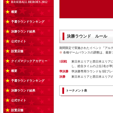
BASEBALL HEROES 2012
概要
予選ラウンドランキング
決勝ラウンド結果
決勝ラウンド ルール
公式サイト
期間限定で実施されたイベント『アルテ
設置店舗
※
各種ゲームバランスの調整は、最新ソフトバ
クイズマジックアカデミー
1回戦
東日本エリアと西日本エリアにわか
し、総合タイムの上位2名が準
概要
準決勝
準決勝専用ラウンドを3回プレ
決勝
東日本エリアと西日本エリアの
予選ラウンドランキング
決勝ラウンド結果
トーナメント表
公式サイト
設置店舗