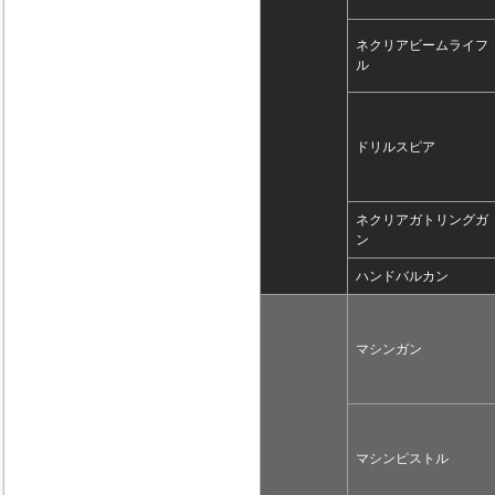
ネクリアビームライフ
ル
ドリルスピア
ネクリアガトリングガ
ン
ハンドバルカン
マシンガン
マシンピストル