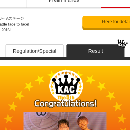
Preliminaries
12:20～ Aステージ
Here for detail
attle face to face!
O 2016!
Regulation/Special
Result