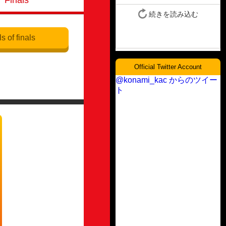
Finals
s of finals
Official Twitter Account
@konami_kac からのツイー
ト