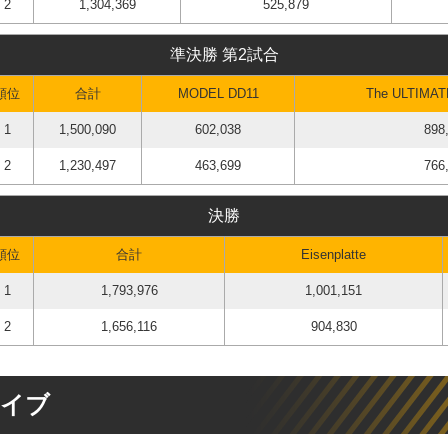
2
1,304,369
525,879
準決勝 第2試合
順位
合計
MODEL DD11
The ULTIMAT
1
1,500,090
602,038
898
2
1,230,497
463,699
766
決勝
順位
合計
Eisenplatte
1
1,793,976
1,001,151
2
1,656,116
904,830
カイブ