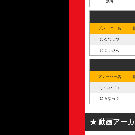
栗坊
プレーヤー名
にるなっつ
たっくみん
プレーヤー名
(´・ω・｀)
にるなっつ
動画アー