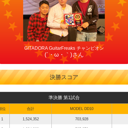
チャンピオン
(´・ω・｀)さん
決勝スコア
準決勝 第1試合
順位
合計
MODEL DD10
1
1,524,352
703,928