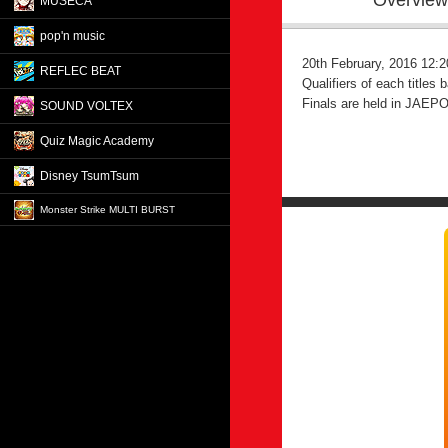
Overview
MÚSECA
pop'n music
20th February, 2016 
REFLEC BEAT
Qualifiers of each titles b
Finals are held in JAEP
SOUND VOLTEX
Quiz Magic Academy
Disney TsumTsum
Monster Strike MULTI BURST