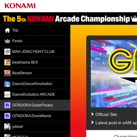
Top
Finals
MAH-JONG FIGHT CLUB
beatmania IIDX
BeatStream
DanceDance
Revolution
DanceEvolution ARCADE
GITADORA GuitarFreaks
Official Site
GITADORA DrumMania
GITADORA Tri-Bo
Latest post in eAM a
jubeat