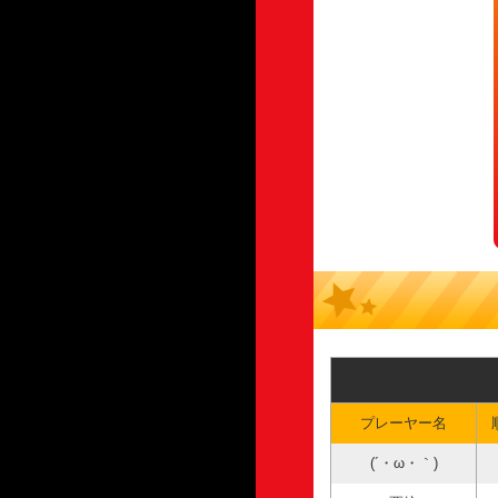
プレーヤー名
(´・ω・｀)