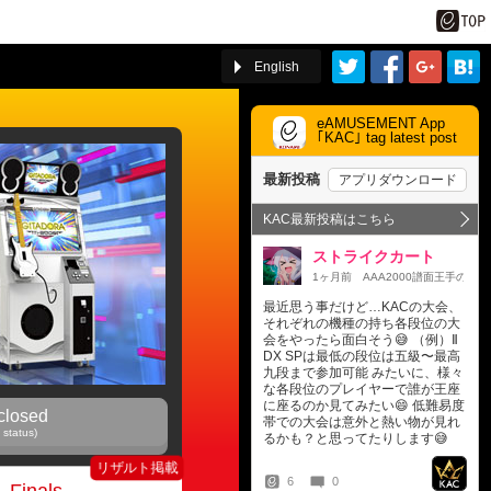
English
eAMUSEMENT App
｢KAC｣ tag latest post
 closed
 status)