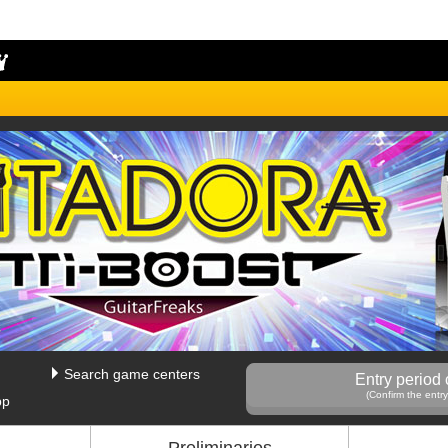
Search game centers
Entry period
ost GuitarFreaks 決勝ラウンドリザルトページ(The 5th KAC)
(Confirm the entry
pp