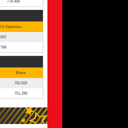
778,490
ES-Darkness-
,052
,798
Blaze
792,825
751,286