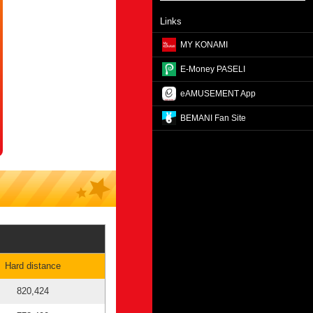
Links
MY KONAMI
E-Money PASELI
eAMUSEMENT App
BEMANI Fan Site
Hard distance
820,424