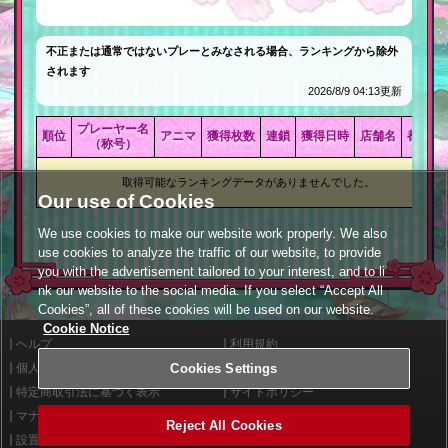
不正または通常ではないプレーとみなされる場合、ランキングから除外
されます
2026/8/9 04:13更新
プレーヤー名
順位
アニマ
獲得枚数
連鎖
獲得日時
店舗名
都道府
（称号）
取得可能なランキングデータがありませんでした。
Our use of Cookies
We use cookies to make our website work properly. We also
use cookies to analyze the traffic of our website, to provide
you with the advertisement tailored to your interest, and to li
nk our website to the social media. If you select “Accept All
Cookies”, all of these cookies will be used on our website.
Cookie Notice
ヘルプ
利用規約
Cookies Settings
個人情報等保護方針
外部送信について
特定商取引法に基づく表示
サイトポリシー
マナー＆ルール
お問い合わせ
Reject All Cookies
設置店舗検索
Cookies Settings