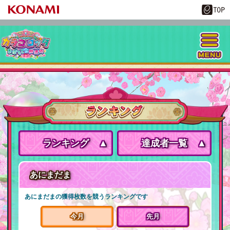
ランキング
達成者一覧
あにまだま
あにまだまの獲得枚数を競うランキングです
今月
先月