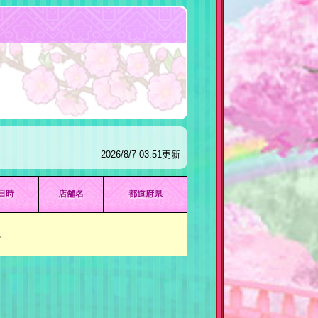
2026/8/7 03:51更新
日時
店舗名
都道府県
。