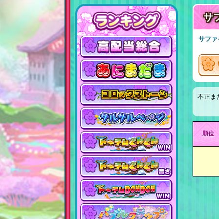
サ
サファ
不正ま
順位