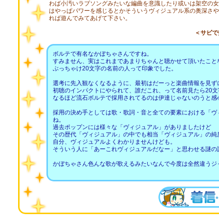
わば小汚いラブソングみたいな編曲を意識したり或いは架空の女
はやっぱパワーを感じるとかそういうヴィジュアル系の奥深さや
れば遊んでみてあげて下さい。
＜サビで
ボルテで有名なかぼちゃさんですね。
すみません、実はこれまであまりちゃんと聴かせて頂いたこと
ぶっちゃけ20文字の名前の人って印象でした。
選考に先入観なくなるように、最初はだーっと楽曲情報を見ず
初聴のインパクトにやられて、誰だこれ、って名前見たら20文
なるほど流石ボルテで採用されてるのは伊達じゃないのうと感
採用の決め手としては歌・歌詞・音と全ての要素における「ヴ
ね。
過去ポップンには様々な「ヴィジュアル」がありましたけど
その歴代「ヴィジュアル」の中でも相当「ヴィジュアル」の純
自分、ヴィジュアルよくわかりませんけども。
そういう人に「あーこれヴィジュアルだなー」と思わせる謎の
かぼちゃさん色んな歌が歌えるみたいなんで今度は全然違うジ