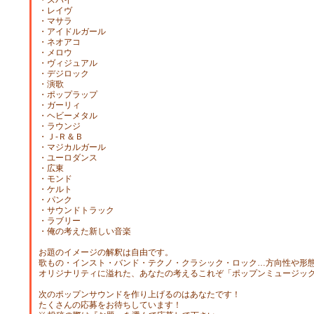
・スパイ
・レイヴ
・マサラ
・アイドルガール
・ネオアコ
・メロウ
・ヴィジュアル
・デジロック
・演歌
・ポップラップ
・ガーリィ
・ヘビーメタル
・ラウンジ
・Ｊ‐Ｒ＆Ｂ
・マジカルガール
・ユーロダンス
・広東
・モンド
・ケルト
・パンク
・サウンドトラック
・ラブリー
・俺の考えた新しい音楽
お題のイメージの解釈は自由です。
歌もの・インスト・バンド・テクノ・クラシック・ロック…方向性や形
オリジナリティに溢れた、あなたの考えるこれぞ「ポップンミュージッ
次のポップンサウンドを作り上げるのはあなたです！
たくさんの応募をお待ちしています！