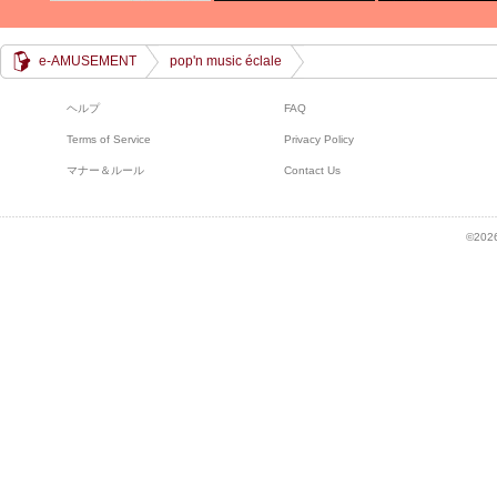
e-AMUSEMENT
pop'n music éclale
ヘルプ
FAQ
Terms of Service
Privacy Policy
マナー＆ルール
Contact Us
©2026