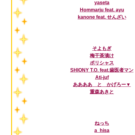
yaseta
Hommarju feat. ayu
kanone feat. せんざい
そよもぎ
梅干茶漬け
ポリシャス
SHIONY T.O. feat.歯医者マン
Ati-juf
ああああ と かげろー▼
重森あきと
ねっち
a_hisa