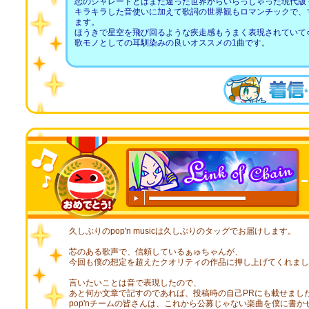
恋のシャレードとはまた違った世界からいらっしゃった現代版
キラキラした音使いに加えて歌詞の世界観もロマンチックで、
ます。
ほうきで星空を飛び回るような疾走感もうまく表現されていて
歌モノとしての耳馴染みの良いオススメの1曲です。
00:00
/
00:20
久しぶりのpop'n musicは久しぶりのタッグでお届けします。
芯のある歌声で、信頼しているぁゅちゃんが、
今回も僕の想定を超えたクオリティの作品に押し上げてくれまし
言いたいことは音で表現したので、
あと何か文章で記すのであれば、投稿時の自己PRにも載せまし
pop'nチームの皆さんは、これから公募じゃない楽曲を僕に書か