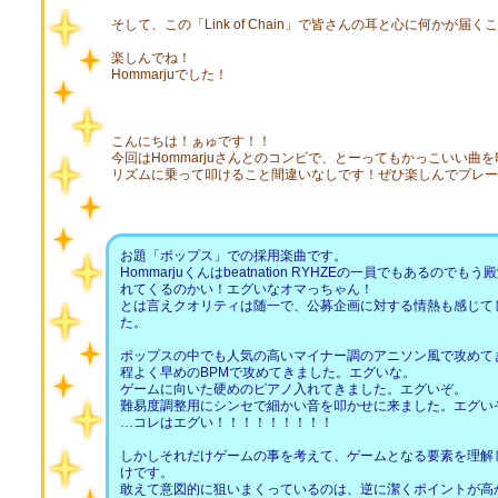
そして、この「Link of Chain」で皆さんの耳と心に何かが届
楽しんでね！
Hommarjuでした！
こんにちは！ぁゅです！！
今回はHommarjuさんとのコンビで、とーってもかっこいい曲
リズムに乗って叩けること間違いなしです！ぜひ楽しんでプレー
お題「ポップス」での採用楽曲です。
Hommarjuくんはbeatnation RYHZEの一員でもあるの
れてくるのかい！エグいなオマっちゃん！
とは言えクオリティは随一で、公募企画に対する情熱も感じて
た。
ポップスの中でも人気の高いマイナー調のアニソン風で攻めて
程よく早めのBPMで攻めてきました。エグいな。
ゲームに向いた硬めのピアノ入れてきました。エグいぞ。
難易度調整用にシンセで細かい音を叩かせに来ました。エグい
…コレはエグい！！！！！！！！！
しかしそれだけゲームの事を考えて、ゲームとなる要素を理解
けです。
敢えて意図的に狙いまくっているのは、逆に潔くポイントが高