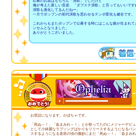
応募のお題はもちろん「演歌」でしたけど
俺が考えた新しい音楽、「ダブステ演歌」と言ってもいいです
演歌も進化してるんだねー。
一方でポップンの初代演歌を思わせるテンポ変化も健在です。
これからもまたポップンで公募する時にはこんな曲が生まれて
ンセムとなりました。
ありがとうございました。
00:00
/
00:20
お世話になります。かぼちゃです。
「死ぬ～！」「血まみれ～！」とか歌ってたのにメジャーデビュ
として小綺麗なラブソングばかりをリリースするようになるバン
スするようになる直前の頃の微妙にまだ「死ぬ～！」「血まみれ