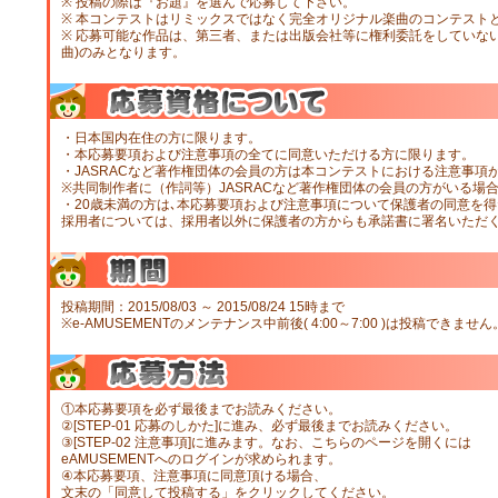
※ 投稿の際は『お題』を選んで応募して下さい。
※ 本コンテストはリミックスではなく完全オリジナル楽曲のコンテスト
※ 応募可能な作品は、第三者、または出版会社等に権利委託をしていな
曲)のみとなります。
・日本国内在住の方に限ります。
・本応募要項および注意事項の全てに同意いただける方に限ります。
・JASRACなど著作権団体の会員の方は本コンテストにおける注意事
※共同制作者に（作詞等）JASRACなど著作権団体の会員の方がいる場
・20歳未満の方は､本応募要項および注意事項について保護者の同意を得
採用者については、採用者以外に保護者の方からも承諾書に署名いただ
投稿期間：2015/08/03 ～ 2015/08/24 15時まで
※e-AMUSEMENTのメンテナンス中前後( 4:00～7:00 )は投稿できません
①本応募要項を必ず最後までお読みください。
②[STEP-01 応募のしかた]に進み、必ず最後までお読みください。
③[STEP-02 注意事項]に進みます。なお、こちらのページを開くには
eAMUSEMENTへのログインが求められます。
④本応募要項、注意事項に同意頂ける場合、
文末の「同意して投稿する」をクリックしてください。