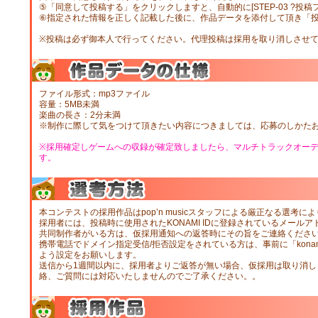
⑤「同意して投稿する」をクリックしますと、自動的に[STEP-03 ?投稿
⑥指定された情報を正しく記載した後に、作品データを添付して頂き「
※投稿は必ず御本人で行ってください。代理投稿は採用を取り消しさせ
ファイル形式：mp3ファイル
容量：5MB未満
楽曲の長さ：2分未満
※制作に際して気をつけて頂きたい内容につきましては、応募のしかた
※採用確定しゲームへの収録が確定致しましたら、マルチトラックオー
す。
本コンテストの採用作品はpop’n musicスタッフによる厳正なる選考に
採用者には、投稿時に使用されたKONAMI IDに登録されているメール
共同制作者がいる方は、仮採用通知への返答時にその旨をご連絡くださ
携帯電話でドメイン指定受信/拒否設定をされている方は、事前に「konam
よう設定をお願いします。
送信から1週間以内に、採用者よりご返答が無い場合、仮採用は取り消し
絡、ご質問には対応いたしませんのでご了承ください。。