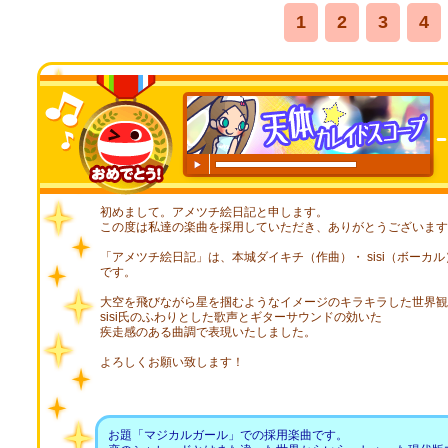
1
2
3
4
00:00
/
00:20
初めまして。アメツチ絵日記と申します。
この度は私達の楽曲を採用していただき、ありがとうございます
「アメツチ絵日記」は、本城ダイキチ（作曲）・ sisi（ボーカ
です。
大空を飛びながら星を掴むようなイメージのキラキラした世界観
sisi氏のふわりとした歌声とギターサウンドの効いた
疾走感のある曲調で表現いたしました。
よろしくお願い致します！
お題「マジカルガール」での採用楽曲です。