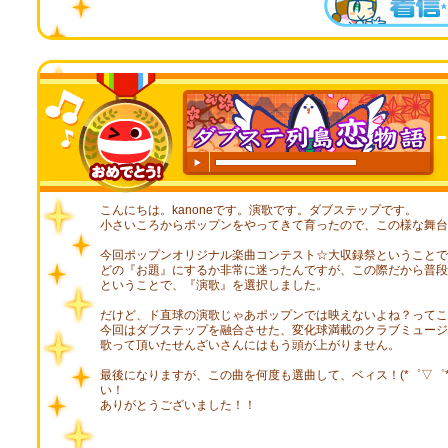
00:00
/
00:19
こんにちは。kanoneです。演歌です。ダブステップです。
小さいころからポップンをやってきて育ったので、この様な舞台
今回ポップンオリジナル楽曲コンテスト☆大収録祭ということで
どの『お題』にするか非常に迷ったんですが、この際だから普段
ということで、『演歌』を選択しました。
だけど、ド直球の演歌じゃあポップンでは映えないよね？ってこ
今回はダブステップを融合させた、変化球満載のクラブミュージ
歌って頂いたせんざいさんにはもう頭が上がりません。
最後になりますが、この曲を何度も選曲して、ベィス！(*゜▽゜*)
い！
ありがとうございました！！