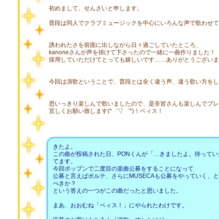
初めまして、せんざいと申します。
普段は同人でクラブミュージックを中心にいろんな声で歌わせて
誘われたさを前面に出しながら日々過ごしていたところ、
kanoneさんが声を掛けて下さったので一緒に一曲作りました！
採用していただけてとっても嬉しいです……ありがとうございま
今回は演歌ということで、普段とは全く違う声、違う歌い方をし
思いっきり楽しんで歌いましたので、是非皆さんも楽しんでプレ
宜しくお願い致します(*゜▽゜*)！ベィス！
きたよ。
この曲が投稿された日、PONくんが「…きましたよ。待って
てます。
今回ポップンで二度目の楽曲公募をすることになって
公募と言えばボルテ、さらにMUSECAも公募をやっていく、
べきか？
という答えの一つがこの曲だったと思いました。
まあ、おおむね「ベィス！」にやられたわけです。