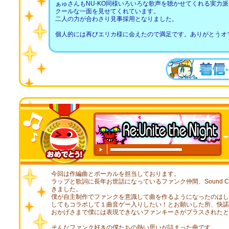
ぁゅさんもNU-KO同様いろいろな歌声を聴かせてくれる実力派で「Lik
クールな一面を見せてくれています。
二人の力が合わさり見事採用となりました。
個人的には再びエリカ様に会えたので満足です。ありがとうオ
00:00
/
00:20
今回は作編曲とボーカルを担当しております。
ラップと歌詞に長年お世話になっているファンク仲間、Sound C
きました。
僕が自主制作でファンクを意識して曲を作るようになったのはし
してもコラボして１曲音ゲー入りしたい！とお願いした所、快諾
おかげさまで僕には表現できないファンキーさがプラスされたと
そんなファンク好きの僕たちの熱い思いが詰まった曲です。