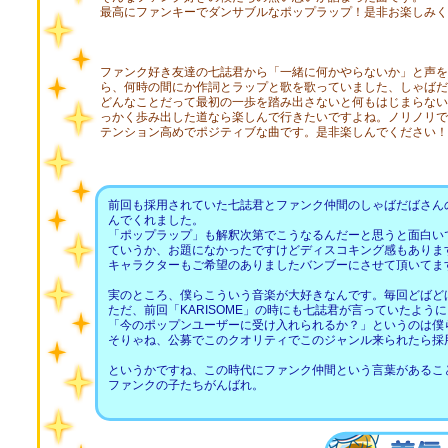
最高にファンキーでダンサブルなポップラップ！是非お楽しみく
ファンク好き友達の七誌君から「一緒に何かやらないか」と声を
ら、何時の間にか作詞とラップと歌を歌っていました、しゃばだ
どんなことだって最初の一歩を踏み出さないと何もはじまらない
っかく歩み出した道なら楽しんで行きたいですよね。ノリノリで
テンション高めでポジティブな曲です。是非楽しんでください！
前回も採用されていた七誌君とファンク仲間のしゃばだばさん
んでくれました。
「ポップラップ」も解釈次第でこうなるんだーと思うと面白い
ていうか、お題になかったですけどディスコキング感もありま
キャラクターもご希望のありましたバンブーにさせて頂いてま
実のところ、僕らこういう音楽が大好きなんです。毎回どばど
ただ、前回「KARISOME」の時にも七誌君が言っていたように
「今のポップンユーザーに受け入れられるか？」というのは僕
そりゃね、公募でこのクオリティでこのジャンル来られたら採
というかですね、この時代にファンク仲間という言葉があるこ
ファンクの子たちがんばれ。