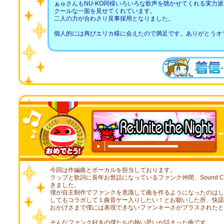
ぁゅさんもNU-KO同様いろいろな歌声を聴かせてくれる実力派で「Lik
クールな一面を見せてくれています。
二人の力が合わさり見事採用となりました。
個人的には再びエリカ様に会えたので満足です。ありがとうオ
00:00
/
00:20
今回は作編曲とボーカルを担当しております。
ラップと歌詞に長年お世話になっているファンク仲間、Sound C
きました。
僕が自主制作でファンクを意識して曲を作るようになったのはし
してもコラボして１曲音ゲー入りしたい！とお願いした所、快諾
おかげさまで僕には表現できないファンキーさがプラスされたと
そんなファンク好きの僕たちの熱い思いが詰まった曲です。