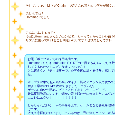
そして、この「Link of Chain」で皆さんの耳と心に何かが届
楽しんでね！
Hommarjuでした！
こんにちは！ぁゅです！！
今回はHommarjuさんとのコンビで、とーってもかっこいい曲
リズムに乗って叩けること間違いなしです！ぜひ楽しんでプレー
お題「ポップス」での採用楽曲です。
Hommarjuくんはbeatnation RYHZEの一員でもあるの
れてくるのかい！エグいなオマっちゃん！
とは言えクオリティは随一で、公募企画に対する情熱も感じて
た。
ポップスの中でも人気の高いマイナー調のアニソン風で攻めて
程よく早めのBPMで攻めてきました。エグいな。
ゲームに向いた硬めのピアノ入れてきました。エグいぞ。
難易度調整用にシンセで細かい音を叩かせに来ました。エグい
…コレはエグい！！！！！！！！！
しかしそれだけゲームの事を考えて、ゲームとなる要素を理解
けです。
敢えて意図的に狙いまくっているのは、逆に潔くポイントが高