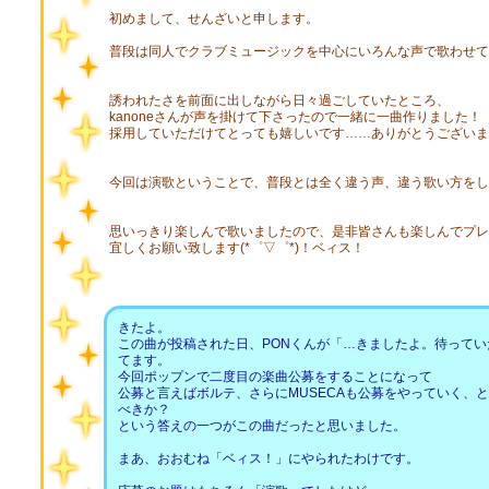
初めまして、せんざいと申します。
普段は同人でクラブミュージックを中心にいろんな声で歌わせて
誘われたさを前面に出しながら日々過ごしていたところ、
kanoneさんが声を掛けて下さったので一緒に一曲作りました！
採用していただけてとっても嬉しいです……ありがとうございま
今回は演歌ということで、普段とは全く違う声、違う歌い方をし
思いっきり楽しんで歌いましたので、是非皆さんも楽しんでプレ
宜しくお願い致します(*゜▽゜*)！ベィス！
きたよ。
この曲が投稿された日、PONくんが「…きましたよ。待って
てます。
今回ポップンで二度目の楽曲公募をすることになって
公募と言えばボルテ、さらにMUSECAも公募をやっていく、
べきか？
という答えの一つがこの曲だったと思いました。
まあ、おおむね「ベィス！」にやられたわけです。