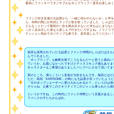
最高にファンキーでダンサブルなポップラップ！是非お楽しみく
ファンク好き友達の七誌君から「一緒に何かやらないか」と声を
ら、何時の間にか作詞とラップと歌を歌っていました、しゃばだ
どんなことだって最初の一歩を踏み出さないと何もはじまらない
っかく歩み出した道なら楽しんで行きたいですよね。ノリノリで
テンション高めでポジティブな曲です。是非楽しんでください！
前回も採用されていた七誌君とファンク仲間のしゃばだばさん
んでくれました。
「ポップラップ」も解釈次第でこうなるんだーと思うと面白い
ていうか、お題になかったですけどディスコキング感もありま
キャラクターもご希望のありましたバンブーにさせて頂いてま
実のところ、僕らこういう音楽が大好きなんです。毎回どばど
ただ、前回「KARISOME」の時にも七誌君が言っていたように
「今のポップンユーザーに受け入れられるか？」というのは僕
そりゃね、公募でこのクオリティでこのジャンル来られたら採
というかですね、この時代にファンク仲間という言葉があるこ
ファンクの子たちがんばれ。