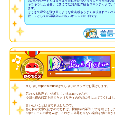
恋のシャレードとはまた違った世界からいらっしゃった現代版
キラキラした音使いに加えて歌詞の世界観もロマンチックで、
ます。
ほうきで星空を飛び回るような疾走感もうまく表現されていて
歌モノとしての耳馴染みの良いオススメの1曲です。
00:00
/
00:20
久しぶりのpop'n musicは久しぶりのタッグでお届けします。
芯のある歌声で、信頼しているぁゅちゃんが、
今回も僕の想定を超えたクオリティの作品に押し上げてくれまし
言いたいことは音で表現したので、
あと何か文章で記すのであれば、投稿時の自己PRにも載せまし
pop'nチームの皆さんは、これから公募じゃない楽曲を僕に書か