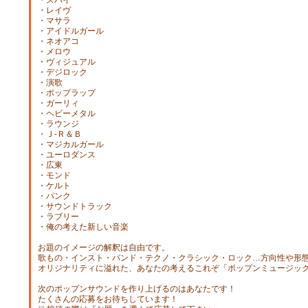
・スパイ
・レイヴ
・マサラ
・アイドルガール
・ネオアコ
・メロウ
・ヴィジュアル
・デジロック
・演歌
・ポップラップ
・ガーリィ
・ヘビーメタル
・ラウンジ
・Ｊ‐Ｒ＆Ｂ
・マジカルガール
・ユーロダンス
・広東
・モンド
・ケルト
・パンク
・サウンドトラック
・ラブリー
・俺の考えた新しい音楽
お題のイメージの解釈は自由です。
歌もの・インスト・バンド・テクノ・クラシック・ロック…方向性や形
オリジナリティに溢れた、あなたの考えるこれぞ「ポップンミュージッ
次のポップンサウンドを作り上げるのはあなたです！
たくさんの応募をお待ちしています！