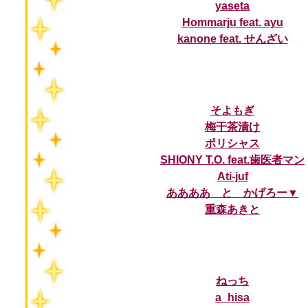
yaseta
Hommarju feat. ayu
kanone feat. せんざい
そよもぎ
梅干茶漬け
ポリシャス
SHIONY T.O. feat.歯医者マン
Ati-juf
ああああ と かげろー▼
重森あきと
ねっち
a_hisa