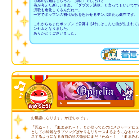
応募のお題はもちろん「演歌」でしたけど
俺が考えた新しい音楽、「ダブステ演歌」と言ってもいいです
演歌も進化してるんだねー。
一方でポップンの初代演歌を思わせるテンポ変化も健在です。
これからもまたポップンで公募する時にはこんな曲が生まれて
ンセムとなりました。
ありがとうございました。
00:00
/
00:20
お世話になります。かぼちゃです。
「死ぬ～！」「血まみれ～！」とか歌ってたのにメジャーデビュ
として小綺麗なラブソングばかりをリリースするようになるバン
スするようになる直前の頃の微妙にまだ「死ぬ～！」「血まみれ