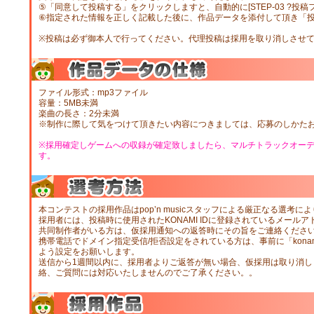
⑤「同意して投稿する」をクリックしますと、自動的に[STEP-03 ?投稿
⑥指定された情報を正しく記載した後に、作品データを添付して頂き「
※投稿は必ず御本人で行ってください。代理投稿は採用を取り消しさせ
ファイル形式：mp3ファイル
容量：5MB未満
楽曲の長さ：2分未満
※制作に際して気をつけて頂きたい内容につきましては、応募のしかた
※採用確定しゲームへの収録が確定致しましたら、マルチトラックオー
す。
本コンテストの採用作品はpop’n musicスタッフによる厳正なる選考に
採用者には、投稿時に使用されたKONAMI IDに登録されているメール
共同制作者がいる方は、仮採用通知への返答時にその旨をご連絡くださ
携帯電話でドメイン指定受信/拒否設定をされている方は、事前に「konam
よう設定をお願いします。
送信から1週間以内に、採用者よりご返答が無い場合、仮採用は取り消し
絡、ご質問には対応いたしませんのでご了承ください。。