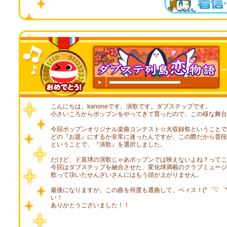
00:00
/
00:19
こんにちは。kanoneです。演歌です。ダブステップです。
小さいころからポップンをやってきて育ったので、この様な舞台
今回ポップンオリジナル楽曲コンテスト☆大収録祭ということで
どの『お題』にするか非常に迷ったんですが、この際だから普段
ということで、『演歌』を選択しました。
だけど、ド直球の演歌じゃあポップンでは映えないよね？ってこ
今回はダブステップを融合させた、変化球満載のクラブミュージ
歌って頂いたせんざいさんにはもう頭が上がりません。
最後になりますが、この曲を何度も選曲して、ベィス！(*゜▽゜*)
い！
ありがとうございました！！