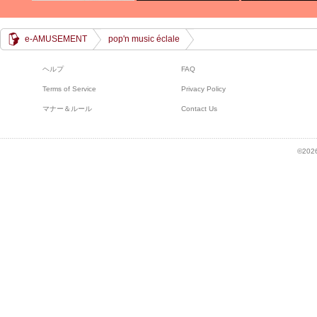
e-AMUSEMENT
pop'n music éclale
ヘルプ
FAQ
Terms of Service
Privacy Policy
マナー＆ルール
Contact Us
©2026