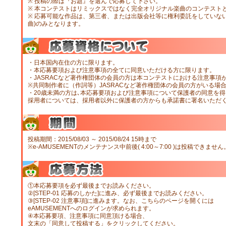
※ 投稿の際は『お題』を選んで応募して下さい。
※ 本コンテストはリミックスではなく完全オリジナル楽曲のコンテスト
※ 応募可能な作品は、第三者、または出版会社等に権利委託をしていな
曲)のみとなります。
・日本国内在住の方に限ります。
・本応募要項および注意事項の全てに同意いただける方に限ります。
・JASRACなど著作権団体の会員の方は本コンテストにおける注意事
※共同制作者に（作詞等）JASRACなど著作権団体の会員の方がいる場
・20歳未満の方は､本応募要項および注意事項について保護者の同意を得
採用者については、採用者以外に保護者の方からも承諾書に署名いただ
投稿期間：2015/08/03 ～ 2015/08/24 15時まで
※e-AMUSEMENTのメンテナンス中前後( 4:00～7:00 )は投稿できません
①本応募要項を必ず最後までお読みください。
②[STEP-01 応募のしかた]に進み、必ず最後までお読みください。
③[STEP-02 注意事項]に進みます。なお、こちらのページを開くには
eAMUSEMENTへのログインが求められます。
④本応募要項、注意事項に同意頂ける場合、
文末の「同意して投稿する」をクリックしてください。