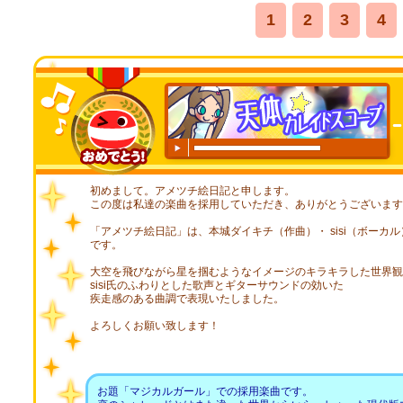
1
2
3
4
00:00
/
00:20
初めまして。アメツチ絵日記と申します。
この度は私達の楽曲を採用していただき、ありがとうございます
「アメツチ絵日記」は、本城ダイキチ（作曲）・ sisi（ボーカ
です。
大空を飛びながら星を掴むようなイメージのキラキラした世界観
sisi氏のふわりとした歌声とギターサウンドの効いた
疾走感のある曲調で表現いたしました。
よろしくお願い致します！
お題「マジカルガール」での採用楽曲です。