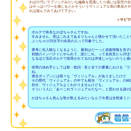
わば小汚いラブソングみたいな編曲を意識したり或いは架空の女
はやっぱパワーを感じるとかそういうヴィジュアル系の奥深さや
れば遊んでみてあげて下さい。
＜サビで
ボルテで有名なかぼちゃさんですね。
すみません、実はこれまであまりちゃんと聴かせて頂いたこと
ぶっちゃけ20文字の名前の人って印象でした。
選考に先入観なくなるように、最初はだーっと楽曲情報を見ず
初聴のインパクトにやられて、誰だこれ、って名前見たら20文
なるほど流石ボルテで採用されてるのは伊達じゃないのうと感
採用の決め手としては歌・歌詞・音と全ての要素における「ヴ
ね。
過去ポップンには様々な「ヴィジュアル」がありましたけど
その歴代「ヴィジュアル」の中でも相当「ヴィジュアル」の純
自分、ヴィジュアルよくわかりませんけども。
そういう人に「あーこれヴィジュアルだなー」と思わせる謎の
かぼちゃさん色んな歌が歌えるみたいなんで今度は全然違うジ