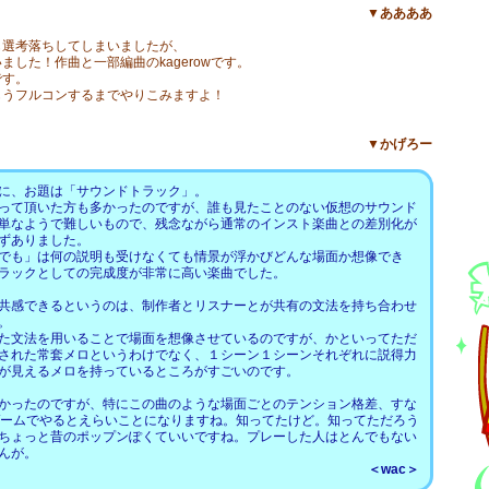
▼ああああ
も選考落ちしてしまいましたが、
した！作曲と一部編曲のkagerowです。
です。
もうフルコンするまでやりこみますよ！
▼かげろー
に、お題は「サウンドトラック」。
って頂いた方も多かったのですが、誰も見たことのない仮想のサウンド
単なようで難しいもので、残念ながら通常のインスト楽曲との差別化が
ずありました。
でも」は何の説明も受けなくても情景が浮かびどんな場面か想像でき
ラックとしての完成度が非常に高い楽曲でした。
共感できるというのは、制作者とリスナーとが共有の文法を持ち合わせ
。
た文法を用いることで場面を想像させているのですが、かといってただ
された常套メロというわけでなく、１シーン１シーンそれぞれに説得力
が見えるメロを持っているところがすごいのです。
かったのですが、特にこの曲のような場面ごとのテンション格差、すな
ゲームでやるとえらいことになりますね。知ってたけど。知ってただろう
ちょっと昔のポップンぽくていいですね。プレーした人はとんでもない
んが。
＜wac＞