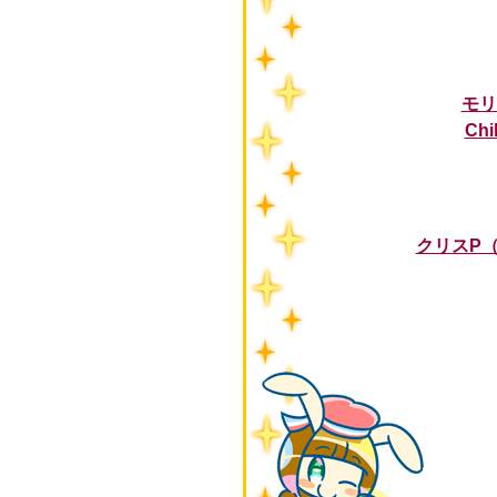
モリ
Chi
クリスP（S