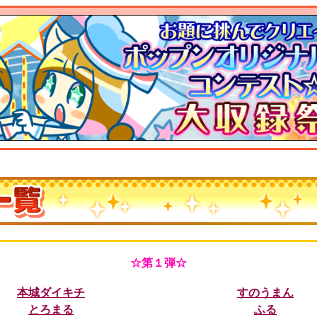
☆第１弾☆
本城ダイキチ
すのうまん
とろまる
ふる