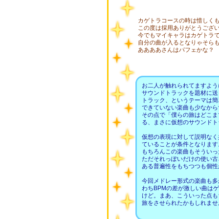
カゲトラコースの時は惜しく
この度は採用ありがとうございま
今でもマイキャラはカゲトラ
自分の曲が入るとなりゃそら
ああああさんはパフェかな？
お二人が触れられてますよう
サウンドトラックを題材に送
トラック、というテーマは簡
できていない楽曲も少なから
その点で「僕らの旅はどこま
る、まさに仮想のサウンドト
仮想の表現に対して説明なく
ていることが条件となります
もちろんこの楽曲もそういっ
ただそれっぽいだけの使い古
ある普遍性をもちつつも個性
今回メドレー形式の楽曲も多
わちBPMの差が激しい曲は
けど。まあ、こういった点も
旅をさせられたかもしれませ