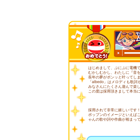
00:00
/
00
はじめまして、ぷにぷに電機
むかしむかし、わたしに『音
長年の夢がポンッと叶ってし
「albedo」はメロディも
みなさんにたくさん遊んで楽
この度は採用頂きまして本当
採用されて非常に嬉しいです
ポップンのイメージといえば
ゃんの歌や詞や作曲が相まっ