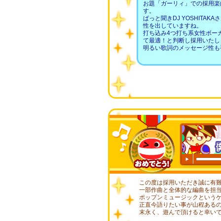
お題「ガーリィ」での採用楽
す。
ぱっと聞きDJ YOSHITA
性を出していますね。
打ち込み4つ打ち系女性ボー
て最適！と判断し採用いたし
明るい歌詞のメッセージ性も
00:00
/
00
この度は採用いただき誠に有
一部作曲と全体的な編曲を担
ポップンミュージックという
正直今語りたい事が山程ある
末永く、遊んで頂けると幸い