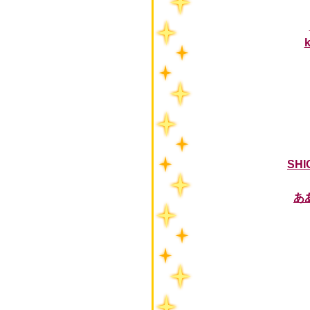
SHI
あ