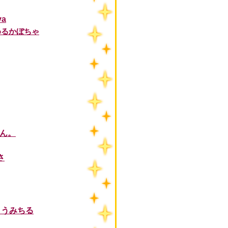
va
めるかぼちゃ
ん。
さ
さいとうみちる