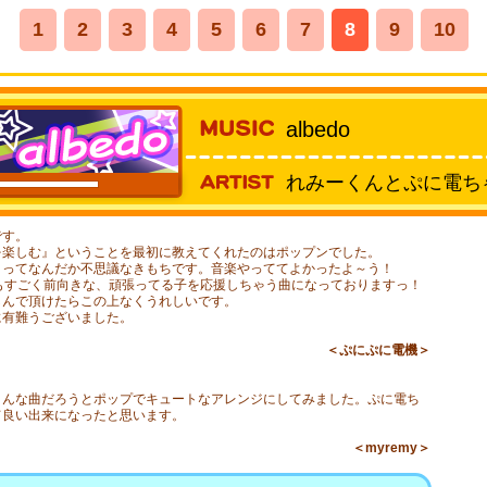
1
2
3
4
5
6
7
8
9
10
albedo
れみーくんとぷに電ち
:20
です。
を楽しむ』ということを最初に教えてくれたのはポップンでした。
まってなんだか不思議なきもちです。音楽やっててよかったよ～う！
歌詞もすごく前向きな、頑張ってる子を応援しちゃう曲になっておりますっ！
しんで頂けたらこの上なくうれしいです。
に有難うございました。
＜ぷにぷに電機＞
！
こんな曲だろうとポップでキュートなアレンジにしてみました。ぷに電ち
て良い出来になったと思います。
＜myremy＞