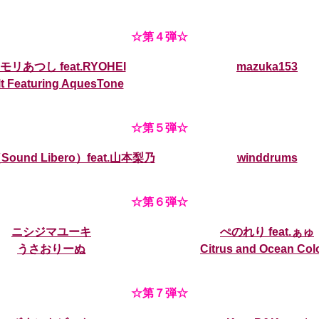
☆第４弾☆
モリあつし feat.RYOHEI
mazuka153
lt Featuring AquesTone
☆第５弾☆
ound Libero）feat.山本梨乃
winddrums
☆第６弾☆
ニシジマユーキ
ぺのれり feat.ぁゅ
うさおりーぬ
Citrus and Ocean Col
☆第７弾☆