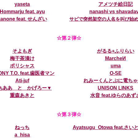
yaseta
アメツチ絵日記
Hommarju feat. ayu
nanashi vs shavada
kanone feat. せんざい
サビで突然架空の人名を叫び始
☆第２弾☆
そよもぎ
がるる+ふりらい
梅干茶漬け
MarcheИ
ポリシャス
uma
ONY T.O. feat.歯医者マン
O-SE
Ati-juf
れみーくんとぷに電ちゃ
あああ と かげろー▼
UNISON LINKS
重森あきと
水音 feat.ゆらのあず
☆第３弾☆
ねっち
Ayatsugu_Otowa feat.
a_hisa