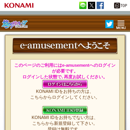
ME
REFLEC BE
NU
AT 悠久のリ
フレシア
e-amu
このページのご利用にはe-amusementへのログイン
が必要です。
ログインした状態で､再度お試しください。
KONAMI IDをお持ちの方は、
こちらからログインしてください。
KONAMI IDをお持ちでない方は、
こちらから新規登録して下さい。
登録は無料です。