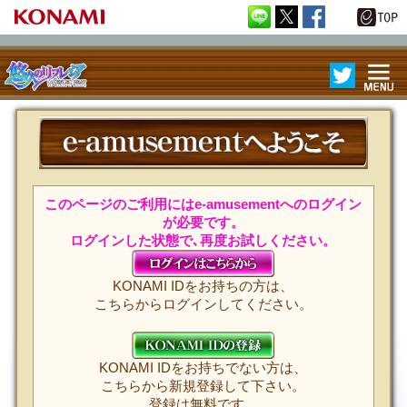
ME
REFLEC BE
NU
AT 悠久のリ
フレシア
e-amu
このページのご利用にはe-amusementへのログイン
が必要です。
ログインした状態で､再度お試しください。
KONAMI IDをお持ちの方は、
こちらからログインしてください。
KONAMI IDをお持ちでない方は、
こちらから新規登録して下さい。
登録は無料です。