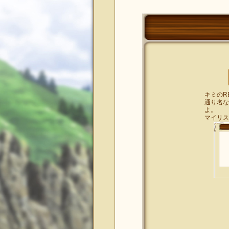
キミのR
通り名な
よ。
マイリス