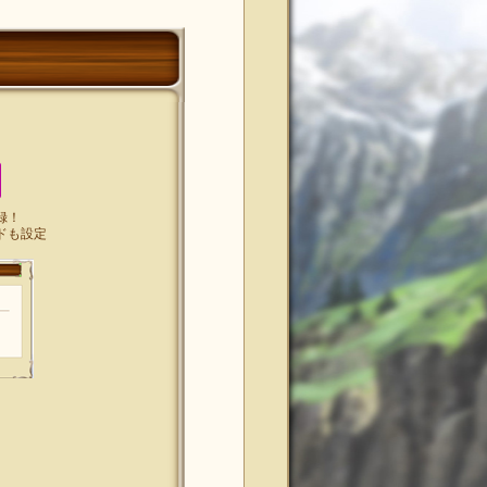
録！
ドも設定