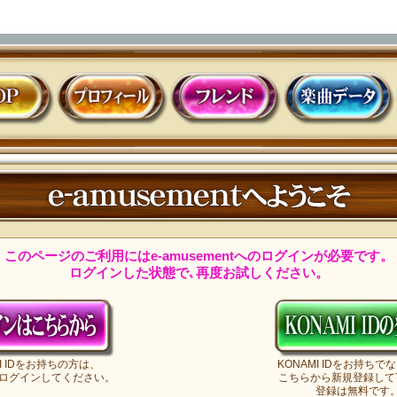
プロフィール
フレンド
楽曲データ
e-amu
このページのご利用にはe-amusementへのログインが必要です。
ログインした状態で､再度お試しください。
MI IDをお持ちの方は、
KONAMI IDをお持ちで
ログインしてください。
こちらから新規登録して
登録は無料です