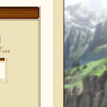
録！
ドも設定