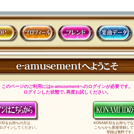
プロフィール
フレンド
楽曲データ
e-amu
このページのご利用にはe-amusementへのログインが必要です。
ログインした状態で､再度お試しください。
MI IDをお持ちの方は、
KONAMI IDをお持ちで
ログインしてください。
こちらから新規登録して
登録は無料です