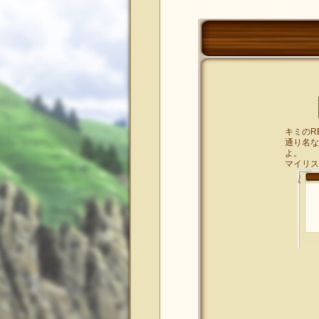
キミのR
通り名な
よ。
マイリス