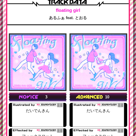
floating girl
あるふぁ feat. とおる
3
10
だいでんきん
だいでんきん