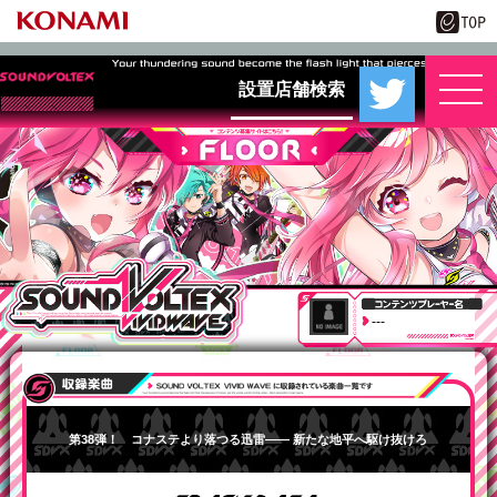
設置店舗検索
---
第38弾！ コナステより落つる迅雷―― 新たな地平へ駆け抜けろ