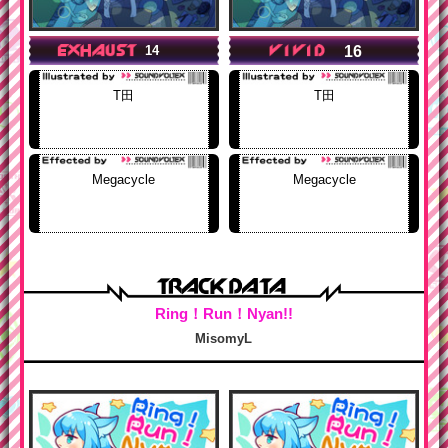
16
14
T田
T田
Megacycle
Megacycle
Ring！Run！Nyan!!
MisomyL