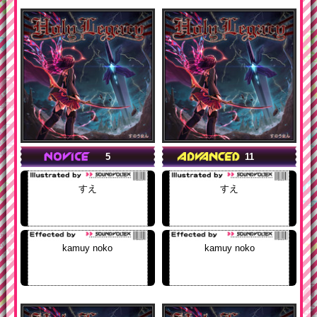
5
11
すえ
すえ
kamuy noko
kamuy noko