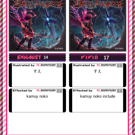
17
14
すえ
すえ
kamuy noko
kamuy noko include