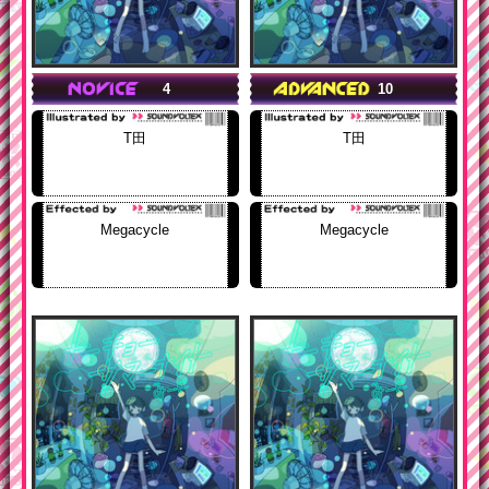
4
10
T田
T田
Megacycle
Megacycle