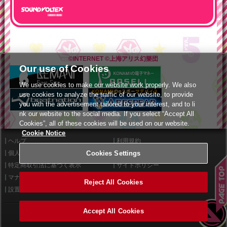
©INTERNET
©上海アリス幻樂団
Our use of Cookies
We use cookies to make our website work properly. We also
use cookies to analyze the traffic of our website, to provide
you with the advertisement tailored to your interest, and to li
nk our website to the social media. If you select “Accept All
Cookies”, all of these cookies will be used on our website.
Cookie Notice
ヘルプ
利用規約
Cookies Settings
個人情報等保護方針
外部送信について
特定商取引法に基づく表示
サイトポリシー
マナー＆ルール
お問い合わせ
Reject All Cookies
設置店舗検索
Cookies Settings
Accept All Cookies
©2026 Konami Arcade Games