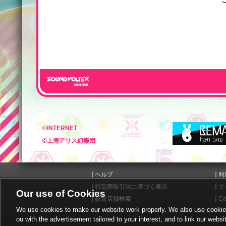
©INTERNET
©上海アリス幻樂団
ヘルプ
利
特定商取引法に基づく表示
サ
Our use of Cookies
設置店舗検索
Co
We use cookies to make our website work properly. We also use cookies t
ou with the advertisement tailored to your interest, and to link our websi