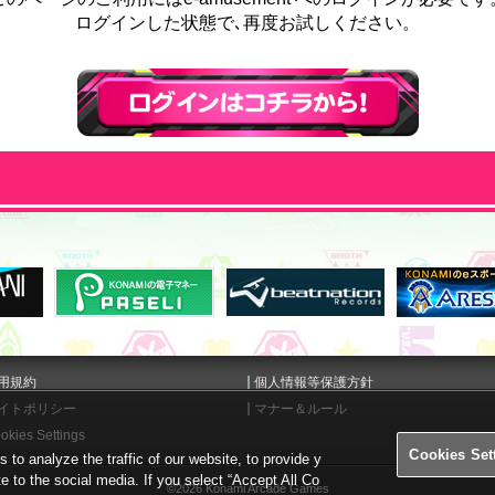
ログインした状態で､再度お試しください。
ログインはこちら
用規約
個人情報等保護方針
イトポリシー
マナー＆ルール
okies Settings
Cookies Set
o analyze the traffic of our website, to provide y
te to the social media. If you select “Accept All Co
©2026 Konami Arcade Games