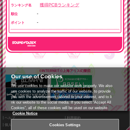
獲得PCBランキング
ランキング名
-
順位
-
ポイント
©INTERNET
©上海アリス幻樂団
Our use of Cookies
We use cookies to make our website work properly. We also
use cookies to analyze the traffic of our website, to provide
you with the advertisement tailored to your interest, and to li
nk our website to the social media. If you select “Accept All
Cookies”, all of these cookies will be used on our website.
Cookie Notice
ヘルプ
利用規約
Cookies Settings
個人情報等保護方針
外部送信について