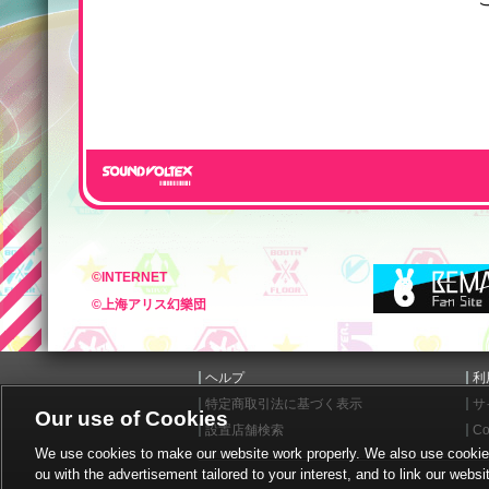
©INTERNET
©上海アリス幻樂団
ヘルプ
利
特定商取引法に基づく表示
サ
Our use of Cookies
設置店舗検索
Co
We use cookies to make our website work properly. We also use cookies t
ou with the advertisement tailored to your interest, and to link our websi