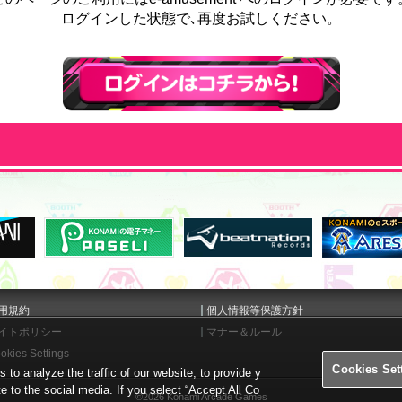
ログインした状態で､再度お試しください。
ログインはこちら
用規約
個人情報等保護方針
イトポリシー
マナー＆ルール
okies Settings
Cookies Set
o analyze the traffic of our website, to provide y
te to the social media. If you select “Accept All Co
©2026 Konami Arcade Games