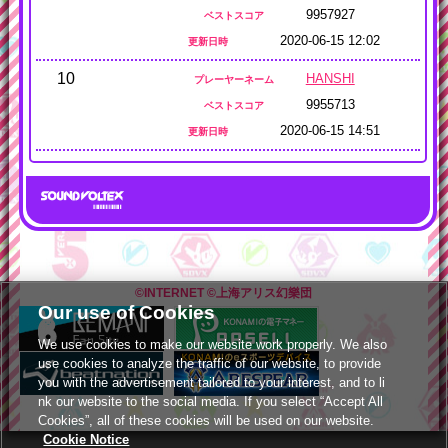
9957927
ベストスコア
2020-06-15 12:02
更新日時
10
HANSHI
プレーヤーネーム
9955713
ベストスコア
2020-06-15 14:51
更新日時
©INTERNET
©上海アリス幻樂団
Our use of Cookies
We use cookies to make our website work properly. We also
use cookies to analyze the traffic of our website, to provide
you with the advertisement tailored to your interest, and to li
nk our website to the social media. If you select “Accept All
Cookies”, all of these cookies will be used on our website.
Cookie Notice