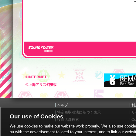
©INTERNET
©上海アリス幻樂団
ヘルプ
利
特定商取引法に基づく表示
サ
Our use of Cookies
設置店舗検索
Co
We use cookies to make our website work properly. We also use cookies t
ou with the advertisement tailored to your interest, and to link our websi