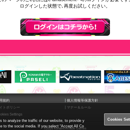
ログインした状態で､再度お試しください。
ログインはこちら
用規約
個人情報等保護方針
イトポリシー
マナー＆ルール
okies Settings
Cookies Set
o analyze the traffic of our website, to provide y
te to the social media. If you select “Accept All Co
©2026 Konami Arcade Games