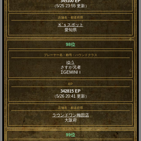
345100 EP
（5/25 23:55 更新）
店舗名・都道府県
Ｋ’ｓスポット
愛知県
98位
プレーヤー名・称号・ハウンドクラス
ゆう
さすが兄者
ΣGEMINI Ⅰ
EP
342815 EP
（5/26 20:41 更新）
店舗名・都道府県
ラウンドワン梅田店
大阪府
99位