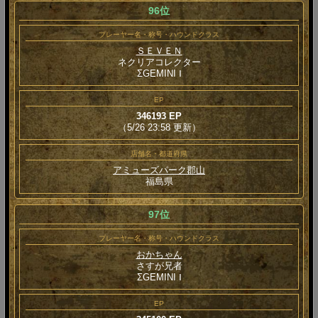
96位
プレーヤー名・称号・ハウンドクラス
ＳＥＶＥＮ
ネクリアコレクター
ΣGEMINI Ⅰ
EP
346193 EP
（5/26 23:58 更新）
店舗名・都道府県
アミューズパーク郡山
福島県
97位
プレーヤー名・称号・ハウンドクラス
おかちゃん
さすが兄者
ΣGEMINI Ⅰ
EP