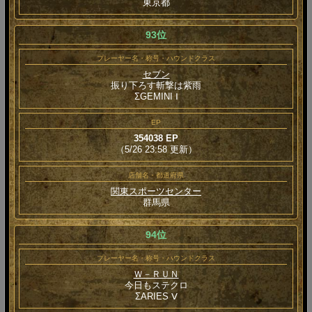
東京都
93位
プレーヤー名・称号・ハウンドクラス
セブン
振り下ろす斬撃は紫雨
ΣGEMINI Ⅰ
EP
354038 EP
（5/26 23:58 更新）
店舗名・都道府県
関東スポーツセンター
群馬県
94位
プレーヤー名・称号・ハウンドクラス
Ｗ－ＲＵＮ
今日もステクロ
ΣARIES Ⅴ