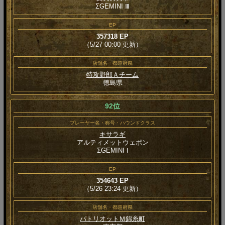
ΣGEMINI Ⅲ
EP
357318 EP
（5/27 00:00 更新）
店舗名・都道府県
特攻野郎Ａチーム
徳島県
92位
プレーヤー名・称号・ハウンドクラス
キサラギ
アルティメットウェポン
ΣGEMINI Ⅰ
EP
354643 EP
（5/26 23:24 更新）
店舗名・都道府県
パトリオットＭ錦糸町