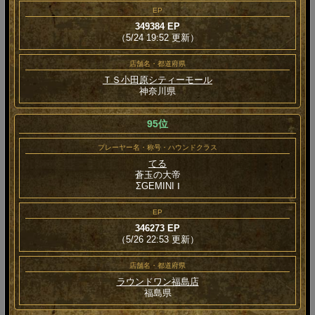
EP
349384 EP
（5/24 19:52 更新）
店舗名・都道府県
ＴＳ小田原シティーモール
神奈川県
95位
プレーヤー名・称号・ハウンドクラス
てる
蒼玉の大帝
ΣGEMINI Ⅰ
EP
346273 EP
（5/26 22:53 更新）
店舗名・都道府県
ラウンドワン福島店
福島県