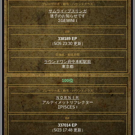
プレーヤー名・称号・ハウンドクラス
サムライ♂ブスリンガ
迷子のお知らせです
ΣGEMINI Ⅰ
EP
338189 EP
（5/26 23:30 更新）
店舗名・都道府県
ラウンドワン府中本町駅前
東京都
100位
プレーヤー名・称号・ハウンドクラス
ＮＯＲＮＩＲ
アルティメットリフレクター
ΣPISCES Ⅰ
EP
337014 EP
（5/23 17:48 更新）