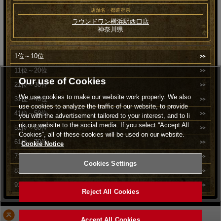
店舗名・都道府県
ラウンドワン横浜駅西口店
神奈川県
1位～10位
11位～20位
Our use of Cookies
21位～30位
We use cookies to make our website work properly. We also
31位～40位
use cookies to analyze the traffic of our website, to provide
41位～50位
you with the advertisement tailored to your interest, and to li
nk our website to the social media. If you select “Accept All
51位～60位
Cookies”, all of these cookies will be used on our website.
61位～70位
Cookie Notice
71位～80位
Cookies Settings
81位～90位
91位～100位
Reject All Cookies
PAGE TOP
Accept All Cookies