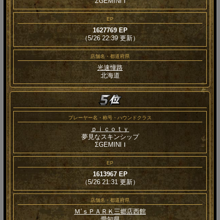
ΣGEMINI Ⅰ
EP
1627769 EP
（5/26 22:39 更新）
店舗名・都道府県
光速憧路
北海道
プレーヤー名・称号・ハウンドクラス
ｐｉｃｏｔｙ
夢見なスキンシップ
ΣGEMINI Ⅰ
EP
1613967 EP
（5/26 21:31 更新）
店舗名・都道府県
Ｍ’ｓＰＡＲＫ三郷店西館
愛知県