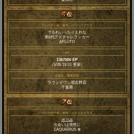
プレーヤー名・称号・ハウンドクラス
でるれいっち☆えれな
第6代アドチャレランカー
ΔPLUTO
EP
1367000 EP
（5/26 19:01 更新）
店舗名・都道府県
ラウンドワン習志野店
千葉県
プレーヤー名・称号・ハウンドクラス
ポコみ
出会いは突然に
ΣAQUARIUS Ⅲ