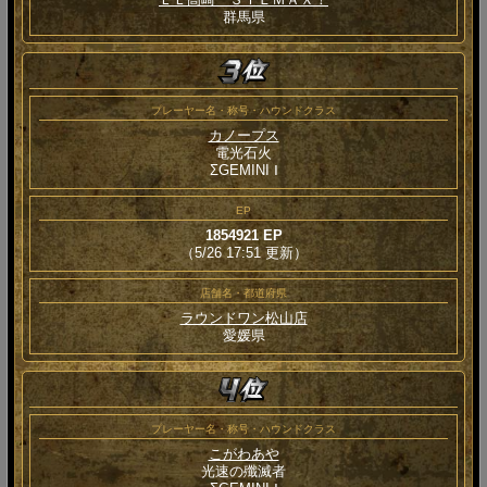
群馬県
プレーヤー名・称号・ハウンドクラス
カノープス
電光石火
ΣGEMINI Ⅰ
EP
1854921 EP
（5/26 17:51 更新）
店舗名・都道府県
ラウンドワン松山店
愛媛県
プレーヤー名・称号・ハウンドクラス
こがわあや
光速の殲滅者