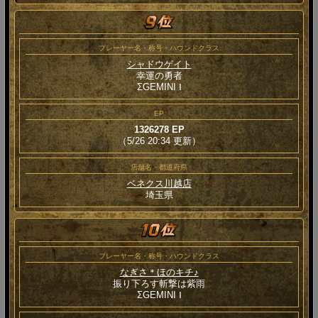
プレーヤー名・称号・ハウンドクラス
シャドウゲイト
幸運の勇者
ΣGEMINI Ⅰ
EP
1326278 EP
（5/26 20:34 更新）
店舗名・都道府県
ベネクス川越店
埼玉県
プレーヤー名・称号・ハウンドクラス
なぎさ＊ほのキチ♪
振り下ろす斬撃は紫雨
ΣGEMINI Ⅰ