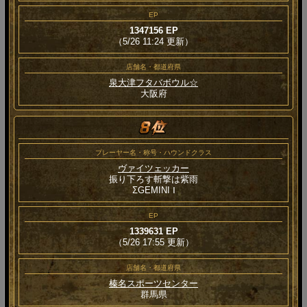
EP
1347156 EP
（5/26 11:24 更新）
店舗名・都道府県
泉大津フタバボウル☆
大阪府
プレーヤー名・称号・ハウンドクラス
ヴァイツェッカー
振り下ろす斬撃は紫雨
ΣGEMINI Ⅰ
EP
1339631 EP
（5/26 17:55 更新）
店舗名・都道府県
榛名スポーツセンター
群馬県