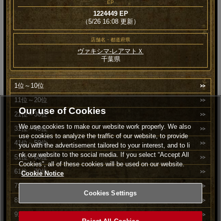
EP
1224449 EP
（5/26 16:08 更新）
店舗名・都道府県
ヴァキシマ‐レアマトＸ
千葉県
1位～10位
11位～20位
Our use of Cookies
21位～30位
We use cookies to make our website work properly. We also
31位～40位
use cookies to analyze the traffic of our website, to provide
41位～50位
you with the advertisement tailored to your interest, and to li
nk our website to the social media. If you select “Accept All
51位～60位
Cookies”, all of these cookies will be used on our website.
61位～70位
Cookie Notice
71位～80位
Cookies Settings
81位～90位
91位～100位