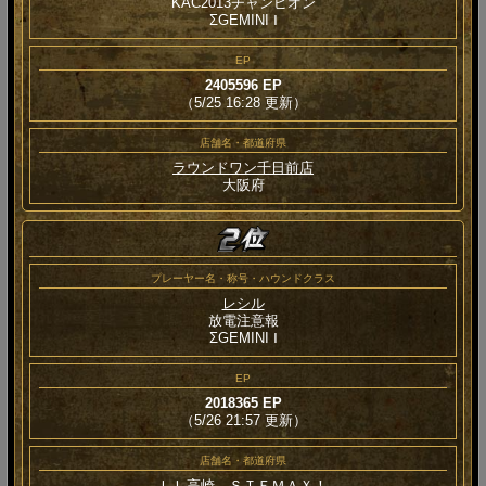
KAC2013チャンピオン
ΣGEMINI Ⅰ
EP
2405596 EP
（5/25 16:28 更新）
店舗名・都道府県
ラウンドワン千日前店
大阪府
プレーヤー名・称号・ハウンドクラス
レシル
放電注意報
ΣGEMINI Ⅰ
EP
2018365 EP
（5/26 21:57 更新）
店舗名・都道府県
ＬＬ高崎 ＳＴＥＭＡＸ！