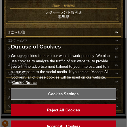
店舗名・都道府県
レジャーランド藤岡店
群馬県
1位～10位
11位～20位
Our use of Cookies
21位～30位
We use cookies to make our website work properly. We also
31位～40位
use cookies to analyze the traffic of our website, to provide
41位～50位
you with the advertisement tailored to your interest, and to li
nk our website to the social media. If you select “Accept All
51位～60位
Cookies”, all of these cookies will be used on our website.
61位～70位
Cookie Notice
71位～80位
Cookies Settings
81位～90位
91位～100位
Reject All Cookies
PAGE TOP
Accept All Cookies