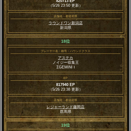
820713 EP
（5/26 23:50 更新）
店舗名・都道府県
ラウンドワン新潟店
新潟県
18位
プレーヤー名・称号・ハウンドクラス
アステカ
ノイジー収集王
ΣGEMINI Ⅰ
EP
817940 EP
（5/26 23:38 更新）
店舗名・都道府県
レジャーランド藤岡店
群馬県
19位