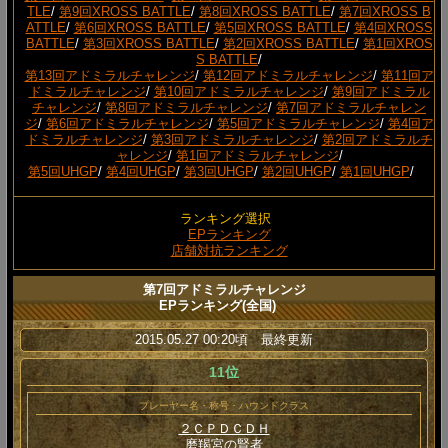
TLE
/
第9回XROSS BATTLE
/
第8回XROSS BATTLE
/
第7回XROSS B
ATTLE
/
第6回XROSS BATTLE
/
第5回XROSS BATTLE
/
第4回XROSS
BATTLE
/
第3回XROSS BATTLE
/
第2回XROSS BATTLE
/
第1回XROS
S BATTLE
/
第13回アドミラルチャレンジ
/
第12回アドミラルチャレンジ
/
第11回ア
ドミラルチャレンジ
/
第10回アドミラルチャレンジ
/
第9回アドミラル
チャレンジ
/
第8回アドミラルチャレンジ
/
第7回アドミラルチャレン
ジ
/
第6回アドミラルチャレンジ
/
第5回アドミラルチャレンジ
/
第4回ア
ドミラルチャレンジ
/
第3回アドミラルチャレンジ
/
第2回アドミラルチ
ャレンジ
/
第1回アドミラルチャレンジ
/
第5回UHGP
/
第4回UHGP
/
第3回UHGP
/
第2回UHGP
/
第1回UHGP
/
ランキング選択
EPランキング
店舗対抗ランキング
第7回アドミラルチャレンジ
EPランキング(全国)
2015.05.27 00:20頃 最終更新
11位
プレーヤー名・称号・ハウンドクラス
２ＣＰＤＣＤＨ
磨羯宮の賢者