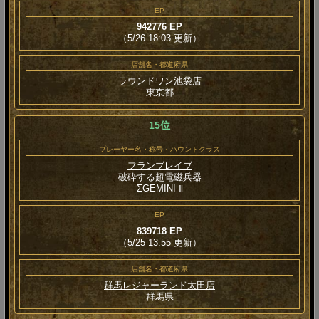
EP
942776 EP
（5/26 18:03 更新）
店舗名・都道府県
ラウンドワン池袋店
東京都
15位
プレーヤー名・称号・ハウンドクラス
フランブレイブ
破砕する超電磁兵器
ΣGEMINI Ⅱ
EP
839718 EP
（5/25 13:55 更新）
店舗名・都道府県
群馬レジャーランド太田店
群馬県