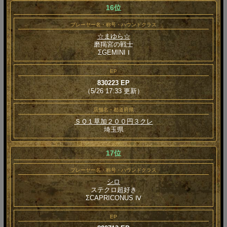
16位
プレーヤー名・称号・ハウンドクラス
☆まゆら☆
磨羯宮の戦士
ΣGEMINI Ⅰ
EP
830223 EP
（5/26 17:33 更新）
店舗名・都道府県
ＳＱ１草加２００円３クレ
埼玉県
17位
プレーヤー名・称号・ハウンドクラス
シロ
ステクロ超好き
ΣCAPRICONUS Ⅳ
EP