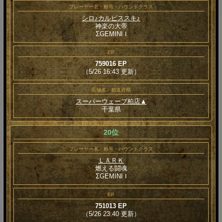
プレーヤー名・称号・ハウンドクラス
シロ♪カルピススキ♪
神楽の大帝
ΣGEMINI Ⅰ
EP
759016 EP
（5/26 16:43 更新）
店舗名・都道府県
スーパーウェーブ柏店▲
千葉県
20位
プレーヤー名・称号・ハウンドクラス
ＬＡＲＫ
燃える闘魂
ΣGEMINI Ⅰ
EP
751013 EP
（5/26 23:40 更新）