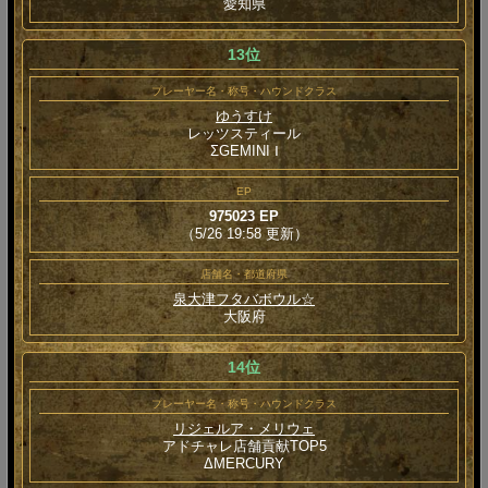
愛知県
13位
プレーヤー名・称号・ハウンドクラス
ゆうすけ
レッツスティール
ΣGEMINI Ⅰ
EP
975023 EP
（5/26 19:58 更新）
店舗名・都道府県
泉大津フタバボウル☆
大阪府
14位
プレーヤー名・称号・ハウンドクラス
リジェルア・メリウェ
アドチャレ店舗貢献TOP5
ΔMERCURY