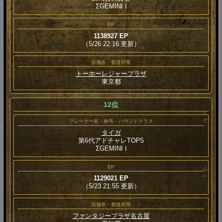
ΣGEMINI Ⅰ
EP
1138927 EP
（5/26 22:16 更新）
店舗名・都道府県
トーホーレジャープラザ
東京都
12位
プレーヤー名・称号・ハウンドクラス
タイガ
第6代アドチャレTOP5
ΣGEMINI Ⅰ
EP
1129021 EP
（5/23 21:55 更新）
店舗名・都道府県
ファンタジープラザ名古屋