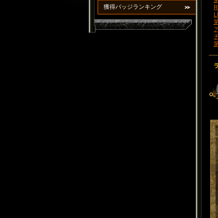
第
獲得バッジランキング
R
L