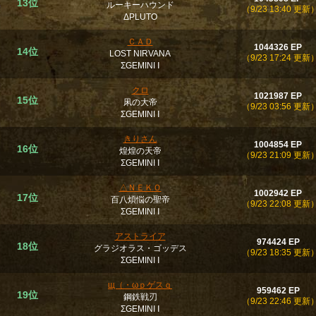
13位
ルーキーハウンド
（9/23 13:40 更新
ΔPLUTO
ＣＡＤ
1044326 EP
14位
LOST NIRVANA
（9/23 17:24 更新
ΣGEMINI Ⅰ
クロ
1021987 EP
15位
凩の大帝
（9/23 03:56 更新
ΣGEMINI Ⅰ
きりさん
1004854 EP
16位
煌煌の天帝
（9/23 21:09 更新
ΣGEMINI Ⅰ
△ＮＥＫＯ
1002942 EP
17位
百八煩悩の聖帝
（9/23 22:08 更新
ΣGEMINI Ⅰ
アストライア
974424 EP
18位
グラジオラス・ゴッデス
（9/23 18:35 更新
ΣGEMINI Ⅰ
щ（・ωｐゲスｑ
959462 EP
19位
鋼鉄戦刃
（9/23 22:46 更新
ΣGEMINI Ⅰ