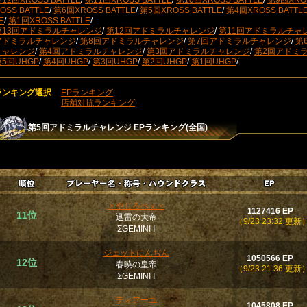
12回XROSS BATTLE
/
第11回XROSS BATTLE
/
第10回XROSS BATTLE
/
第9回XROS
OSS BATTLE
/
第6回XROSS BATTLE
/
第5回XROSS BATTLE
/
第4回XROSS BATTL
E
/
第1回XROSS BATTLE
/
第13回アドミラルチャレンジ
/
第12回アドミラルチャレンジ
/
第11回アドミラルチャ
アドミラルチャレンジ
/
第8回アドミラルチャレンジ
/
第7回アドミラルチャレンジ
/
第
チャレンジ
/
第4回アドミラルチャレンジ
/
第3回アドミラルチャレンジ
/
第2回アドミ
第5回UHGP
/
第4回UHGP
/
第3回UHGP
/
第2回UHGP
/
第1回UHGP
/
ランキング選択
EPランキング
店舗対抗ランキング
第5回アドミラルチャレンジ
EPランキング(全国)
＞やじろべぇ＜
1127416 EP
11位
迅雷の大帝
（9/23 23:32 更新
ΣGEMINI Ⅰ
ジェットにんぢん
1050566 EP
12位
春暁の皇帝
（9/23 21:36 更新
ΣGEMINI Ⅰ
ティアーユ
1045808 EP