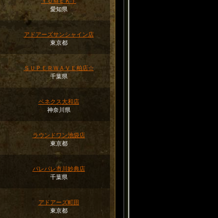
ＹＵＭＥＫＩ
）
愛知県
アドアーズサンシャイン店
）
東京都
ＳＵＰＥＲＷＡＶＥ柏店☆
）
千葉県
ベネクス大和店
）
神奈川県
ラウンドワン池袋店
）
東京都
パレパレ市川妙典店
）
千葉県
アドアーズ町田
）
東京都