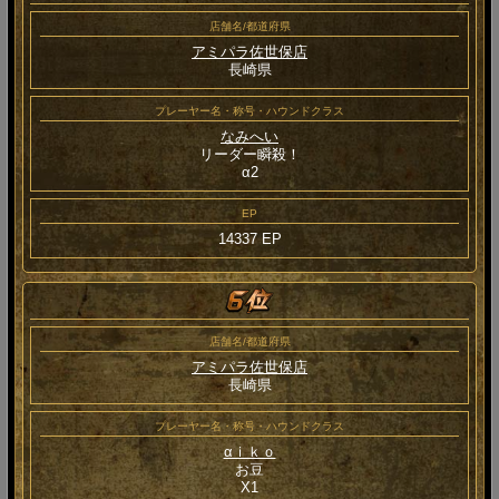
店舗名/都道府県
アミパラ佐世保店
長崎県
プレーヤー名・称号・ハウンドクラス
なみへい
リーダー瞬殺！
α2
EP
14337 EP
店舗名/都道府県
アミパラ佐世保店
長崎県
プレーヤー名・称号・ハウンドクラス
αｉｋｏ
お豆
Χ1