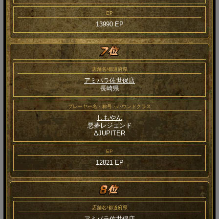
EP
13990 EP
店舗名/都道府県
アミパラ佐世保店
長崎県
プレーヤー名・称号・ハウンドクラス
しもやん
悪夢レジェンド
ΔJUPITER
EP
12821 EP
店舗名/都道府県
アミパラ佐世保店