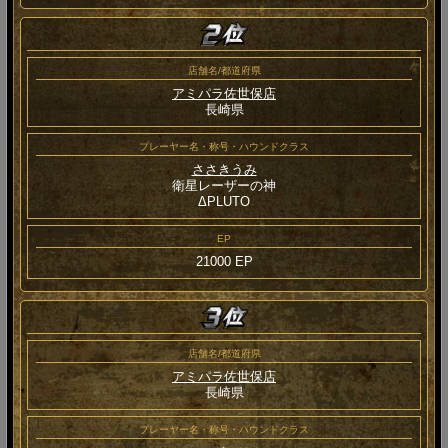
店舗名/都道府県
アミパラ佐世保店
長崎県
プレーヤー名・称号・ハウンドクラス
ささきうみ
衛星レーザーの神
ΔPLUTO
EP
21000 EP
店舗名/都道府県
アミパラ佐世保店
長崎県
プレーヤー名・称号・ハウンドクラス