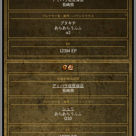
長崎県
プレーヤー名・称号・ハウンドクラス
ブタキチ
あらあらうふふ
α2
EP
12394 EP
店舗名/都道府県
アミパラ佐世保店
長崎県
プレーヤー名・称号・ハウンドクラス
シュリ
あらあらうふふ
Ω10
EP