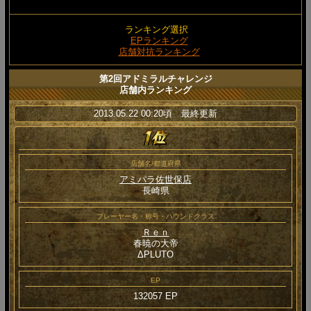
ランキング選択
EPランキング
店舗対抗ランキング
第2回アドミラルチャレンジ
店舗内ランキング
2013.05.22 00:20頃 最終更新
店舗名/都道府県
アミパラ佐世保店
長崎県
プレーヤー名・称号・ハウンドクラス
Ｒｅｎ
春暁の大帝
ΔPLUTO
EP
132057 EP