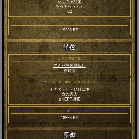
シュヴァリエ
あらあらうふふ
α2
EP
19295 EP
店舗名/都道府県
アミパラ佐世保店
長崎県
プレーヤー名・称号・ハウンドクラス
イナダ・Ｆ・ヒロユキ
命の恩人
ΔNEPTUNE
EP
18563 EP