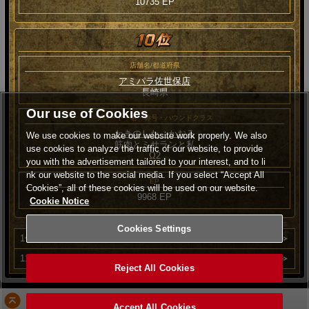
10735 EP
店舗名/都道府県
アミパラ佐世保店
長崎県
Our use of Cookies
プレーヤー名・称号・ハウンドクラス
わきのした かおる
We use cookies to make our website work properly. We also
筋肉とミサランと私
use cookies to analyze the traffic of our website, to provide
Ω2
you with the advertisement tailored to your interest, and to li
nk our website to the social media. If you select “Accept All
EP
Cookies”, all of these cookies will be used on our website.
9968 EP
Cookie Notice
Cookies Settings
1位～10位
11位～20位
Reject All Cookies
PAGE TOP
Accept All Cookies