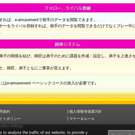
フォロー、ライバル登録
れば、e-amusementで相手のデータを閲覧できます。
ヤーをライバル登録すれば、相手のデータを閲覧できるだけでなくプレー中
。
師弟システム
弟子の関係を結び、師匠は弟子のために課題を作成・設定し、弟子を上達さ
と、師匠、弟子ともにご褒美が貰えます。
e-amusement ベーシックコースの加入が必要です｡
用規約
個人情報等保護方針
イトポリシー
マナー＆ルール
okies Settings
o analyze the traffic of our website, to provide y