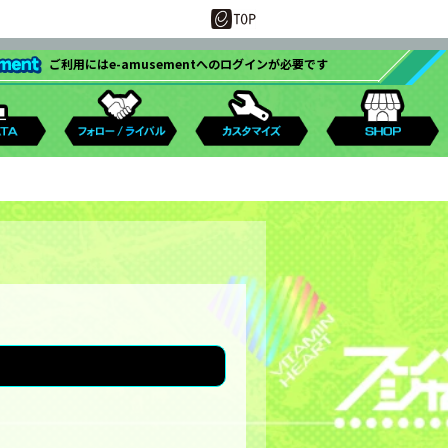
ご利用にはe-amusementへのログインが必要です
ent passを
使用した遊び方
新機能一覧
ズ
b.
グRANKING
プレーヤーノーツレーダー
楽曲データ/マイベスト
CYBER LOADER
プレーヤー検索
ターンテーブル
DJ NAME変更
RANKING
musement pass
初心者サポート機能強化
度別
楽曲データ/最近プレー
師弟システム
キービーム
プレーデータ
アシスタント機能
ライバル挑戦状
新フォルダ「DJ TRAINING」
プレー録画機能
カー
プレミアム
カスタマイズメーカー
PASELI
カスタマイズ機能強化
Sparkle Fruit Lab.
ロボライバル
更に充実した要素・機能
師弟システム
皆伝ランク
辻斬りバトル
musementアプリ