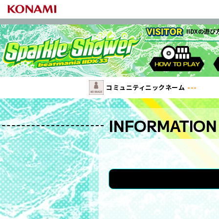
IIDXの
コミュニティニックネーム
---
遊び方について
LIGHTNING MODEL
プラチナメンバーズカード
クプロカスタマイズ
行脚王RANKING
フォローリスト
ARENAモード
ステータス
ゲームの開始
プレミアムエ
アリーナクラス
楽曲データ/シリーズ
CARD CONNECT
TOP RANKER RANKING
アリ
E
レーンカバー /
バトルモード設定
逆ライバル情報
グラフエリア / LIFT
INFORMATION
ゲーム画面詳細
ランダムレーンチ
ゲームオプション
プレー録画機
ARENAモード
フルコンボ
ハイスピードオプション
カジュアル大会
ランダムレーンチケット
テンキーオプション
マイアクティビテ
スコアグラフ
BPLバトルモ
プレーデータ
CSVダウンロード
UL
エフェクター
段位認定 -極
カメラ機能