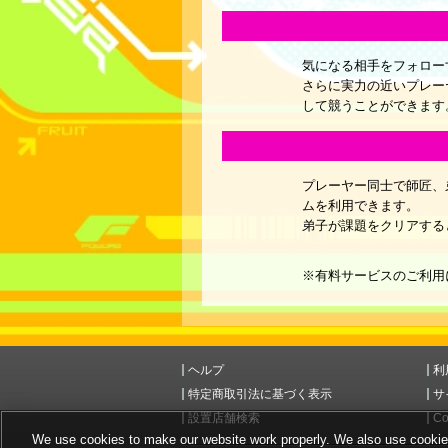
気になる相手をフォローす
さらに実力の近いプレー
して競うことができます
プレーヤー同士で師匠、
ムを利用できます。
弟子が課題をクリアする
※有料サービスのご利用には
ヘルプ
利
特定商取引法に基づく表示
サ
設置店舗検索
Co
We use cookies to make our website work properly. We also use cookies t