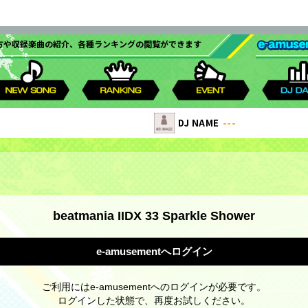
遊び方や収録楽曲の紹介、各種ランキングの閲覧ができます
DJ NAME
---
専用機能
ゲームモード
e-amusem
WEEKLY RANKING
WORLD TOURISM
フォロワーリスト
クプロパーツ
公開設定
行脚
WEEKLY RANKING
ゲームカスタマイ
Sparkle Fruit La
ライバルリスト
段位認定
爆発
レーティン
リア
スタンダード
e-a
ーナキューブ
XTRA CHALLENGE
楽曲データ/曲名
RANKING
楽曲データ/難易
ロボライバル
判定文字
ライバル挑戦状
ノーツ
ケット
ステップアップ
能
段位認定
WEEKLY RANKING
辻斬りバトル
秘蔵のレコード
クプロパーツメー
機能
プレミアムフリー
beatmania IIDX 33 Sparkle Shower
IIDXタワー
勲章
ィ機能
e-amusementへログイン
ード
TIMATE MOBILE連動
-
ご利用にはe-amusementへのログインが必要です。
e-a
ログインした状態で、再度お試しください。