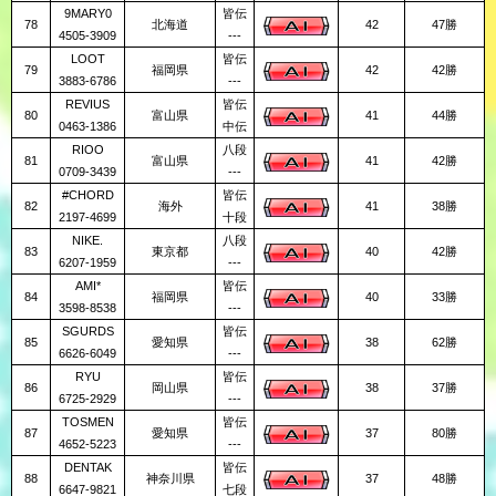
9MARY0
皆伝
78
北海道
42
47勝
4505-3909
---
LOOT
皆伝
79
福岡県
42
42勝
3883-6786
---
REVIUS
皆伝
80
富山県
41
44勝
0463-1386
中伝
RIOO
八段
81
富山県
41
42勝
0709-3439
---
#CHORD
皆伝
82
海外
41
38勝
2197-4699
十段
NIKE.
八段
83
東京都
40
42勝
6207-1959
---
AMI*
皆伝
84
福岡県
40
33勝
3598-8538
---
SGURDS
皆伝
85
愛知県
38
62勝
6626-6049
---
RYU
皆伝
86
岡山県
38
37勝
6725-2929
---
TOSMEN
皆伝
87
愛知県
37
80勝
4652-5223
---
DENTAK
皆伝
88
神奈川県
37
48勝
6647-9821
七段