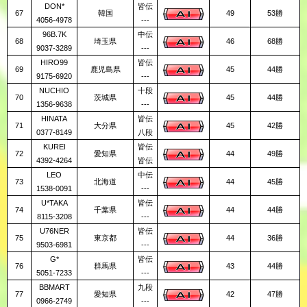
DON*
皆伝
67
韓国
49
53勝
4056-4978
---
96B.7K
中伝
68
埼玉県
46
68勝
9037-3289
---
HIRO99
皆伝
69
鹿児島県
45
44勝
9175-6920
---
NUCHIO
十段
70
茨城県
45
44勝
1356-9638
---
HINATA
皆伝
71
大分県
45
42勝
0377-8149
八段
KUREI
皆伝
72
愛知県
44
49勝
4392-4264
皆伝
LEO
中伝
73
北海道
44
45勝
1538-0091
---
U*TAKA
皆伝
74
千葉県
44
44勝
8115-3208
---
U76NER
皆伝
75
東京都
44
36勝
9503-6981
---
G*
皆伝
76
群馬県
43
44勝
5051-7233
---
BBMART
九段
77
愛知県
42
47勝
0966-2749
---