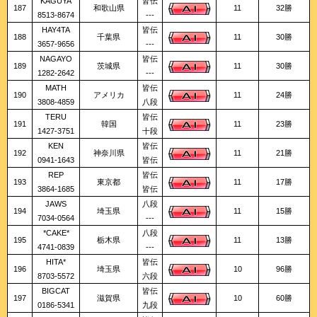
KAGUYA
皆伝
187
和歌山県
11
32勝
8513-8674
---
HAY4TA
皆伝
188
千葉県
11
30勝
3657-9656
---
NAGAYO
皆伝
189
茨城県
11
30勝
1282-2642
---
MATH
皆伝
190
アメリカ
11
24勝
3808-4859
八段
TERU
皆伝
191
韓国
11
23勝
1427-3751
十段
KEN
皆伝
192
神奈川県
11
21勝
0941-1643
皆伝
REP
皆伝
193
東京都
11
17勝
3864-1685
皆伝
JAWS
八段
194
埼玉県
11
15勝
7034-0564
---
*CAKE*
八段
195
栃木県
11
13勝
4741-0839
---
HITA*
皆伝
196
埼玉県
10
96勝
8703-5572
六段
BIGCAT
皆伝
197
滋賀県
10
60勝
0186-5341
九段