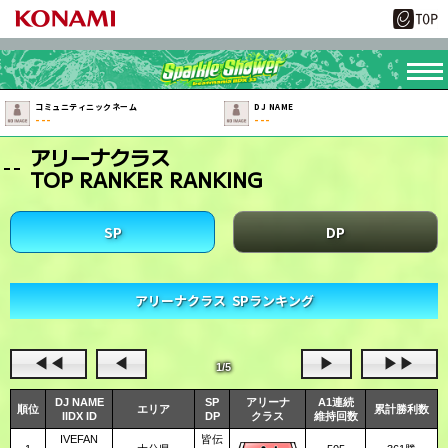
コミュニティニックネーム
DJ NAME
---
---
アリーナクラス
TOP RANKER RANKING
SP
DP
アリーナクラス SPランキング
◀◀
◀
▶
▶▶
1/5
DJ NAME
SP
アリーナ
A1連続
順位
エリア
累計勝利数
IIDX ID
DP
クラス
維持回数
IVEFAN
皆伝