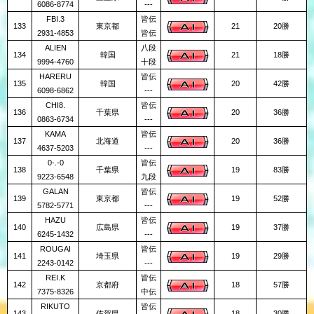
6086-8774
---
FBI.3
皆伝
133
東京都
21
20勝
2931-4853
皆伝
ALIEN
八段
134
韓国
21
18勝
9994-4760
十段
HARERU
皆伝
135
韓国
20
42勝
6098-6862
---
CHI8.
皆伝
136
千葉県
20
36勝
0863-6734
---
KAMA
皆伝
137
北海道
20
36勝
4637-5203
---
0-.-0
皆伝
138
千葉県
19
83勝
9223-6548
九段
GALAN
皆伝
139
東京都
19
52勝
5782-5771
---
HAZU
皆伝
140
広島県
19
37勝
6245-1432
---
ROUGAI
皆伝
141
埼玉県
19
29勝
2243-0142
---
REI.K
皆伝
142
京都府
18
57勝
7375-8326
中伝
RIKUTO
皆伝
143
佐賀県
18
30勝