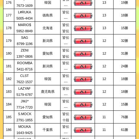
176
韓国
13
19勝
7673-1609
---
L#RUKA
皆伝
177
徳島県
13
18勝
5005-4434
---
MARIO$
皆伝
178
北海道
13
15勝
5952-8849
皆伝
SAG
皆伝
179
新潟県
12
32勝
8799-1196
---
ZENI
皆伝
180
愛知県
12
31勝
1397-0806
皆伝
ROOMBA
皆伝
181
新潟県
12
24勝
5411-8716
---
CLST
皆伝
182
韓国
12
18勝
7622-1537
---
LAZYAF
皆伝
183
鹿児島県
12
18勝
5179-6787
---
JMJ*
皆伝
184
韓国
12
15勝
7714-7720
---
S.MOCK
皆伝
185
愛知県
11
76勝
2791-1855
十段
MOUKA
皆伝
186
千葉県
11
61勝
1643-9425
---