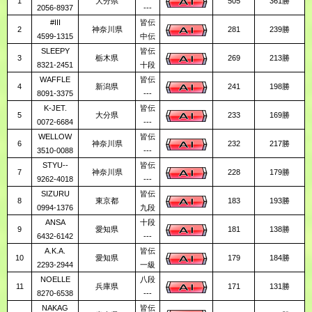
1
大分県
505
361勝
2056-8937
---
#III
皆伝
2
神奈川県
281
239勝
4599-1315
中伝
SLEEPY
皆伝
3
栃木県
269
213勝
8321-2451
十段
WAFFLE
皆伝
4
新潟県
241
198勝
8091-3375
---
K-JET.
皆伝
5
大分県
233
169勝
0072-6684
---
WELLOW
皆伝
6
神奈川県
232
217勝
3510-0088
---
STYU--
皆伝
7
神奈川県
228
179勝
9262-4018
---
SIZURU
皆伝
8
東京都
183
193勝
0994-1376
九段
ANSA
十段
9
愛知県
181
138勝
6432-6142
---
A.K.A.
皆伝
10
愛知県
179
184勝
2293-2944
一級
NOELLE
八段
11
兵庫県
171
131勝
8270-6538
---
NAKAG
皆伝