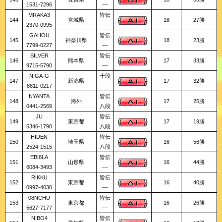
1531-7296
---
MRAKA3
皆伝
144
宮城県
18
27勝
2370-0995
---
GAHOU
皆伝
145
神奈川県
18
23勝
7799-0227
---
SILVER
皆伝
146
熊本県
17
33勝
9715-5790
---
NIGA-G
十段
147
新潟県
17
32勝
8811-0217
---
NYANTA
皆伝
148
海外
17
25勝
0441-2569
八段
JU
皆伝
149
東京都
17
19勝
5346-1790
八段
HIDEN
皆伝
150
埼玉県
16
56勝
2524-1515
八段
EBI8LA
皆伝
151
山形県
16
44勝
6084-3493
---
RIKKU
皆伝
152
東京都
16
40勝
0997-4030
---
08NCHU
皆伝
153
東京都
16
26勝
5627-7177
---
NIBO4
皆伝