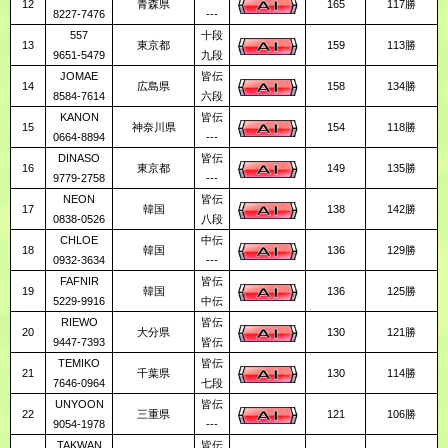
12
青森県
165
117勝
8227-7476
---
557
十段
13
東京都
159
113勝
9651-5479
九段
JOMAE
皆伝
14
広島県
158
134勝
8584-7614
六段
KANON
皆伝
15
神奈川県
154
118勝
0664-8894
---
DINASO
皆伝
16
東京都
149
135勝
9779-2758
---
NEON
皆伝
17
韓国
138
142勝
0838-0526
八段
CHLOE
中伝
18
韓国
136
129勝
0932-3634
---
FAFNIR
皆伝
19
韓国
136
125勝
5229-9916
中伝
RIEWO
皆伝
20
大分県
130
121勝
9447-7393
皆伝
TEMIKO
皆伝
21
千葉県
130
114勝
7646-0964
七段
UNYOON
皆伝
22
三重県
121
106勝
9054-1978
---
TAKWAN
皆伝