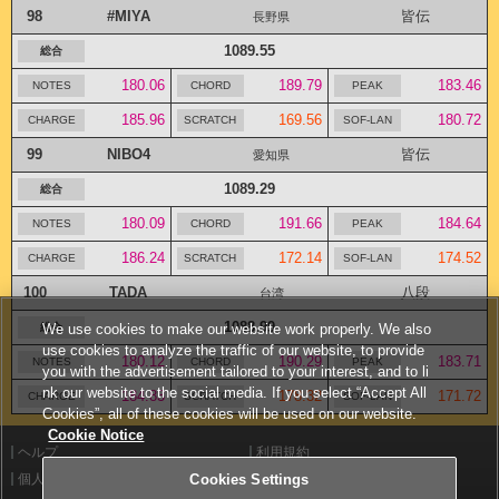
98
#MIYA
皆伝
長野県
1089.55
180.06
189.79
183.46
185.96
169.56
180.72
99
NIBO4
皆伝
愛知県
1089.29
180.09
191.66
184.64
186.24
172.14
174.52
100
TADA
八段
台湾
1088.99
We use cookies to make our website work properly. We also
use cookies to analyze the traffic of our website, to provide
180.12
190.29
183.71
you with the advertisement tailored to your interest, and to li
nk our website to the social media. If you select “Accept All
184.83
178.32
171.72
Cookies”, all of these cookies will be used on our website.
Cookie Notice
ヘルプ
利用規約
個人情報等保護方針
Cookies Settings
外部送信について