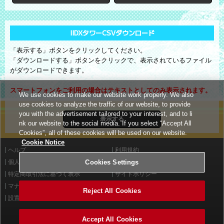
IIDXタワーCSVダウンロード
「表示する」ボタンをクリックしてください。
「ダウンロードする」ボタンをクリックで、表示されているファイル
がダウンロードできます。
スマートフォンをご利用の場合はテキストとしてのみ表示されます。
We use cookies to make our website work properly. We also
use cookies to analyze the traffic of our website, to provide
you with the advertisement tailored to your interest, and to li
表示する
nk our website to the social media. If you select “Accept All
Cookies”, all of these cookies will be used on our website.
Cookie Notice
ヘルプ
利用規約
Cookies Settings
個人情報等保護方針
外部送信について
特定商取引法に基づく表示
サイトポリシー
マナー＆ルール
お問い合わせ
Reject All Cookies
設置店舗検索
Cookies Settings
Accept All Cookies
©2026 Konami Arcade Games